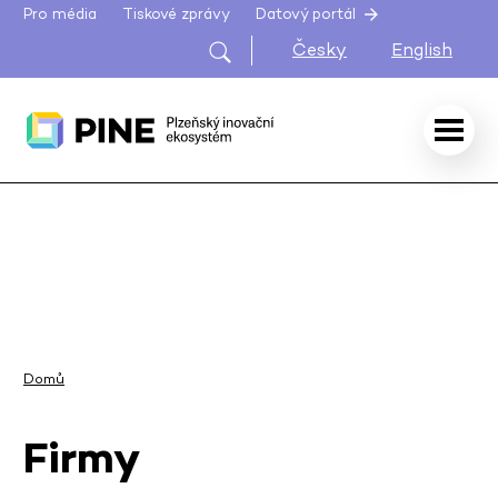
Pro média
Tiskové zprávy
Datový portál
Česky
English
Domů
Firmy