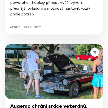
powerchair hockey přinést vyšší výkon,
přesnější ovládání a možnost nastavit vozík
podle potřeb…
#FIRMY
#PROJEKTY
Augemo chrání srdce veteránů.