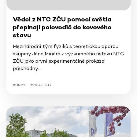
Vědci z NTC ZČU pomocí světla
přepínají polovodič do kovového
stavu
Mezinárodní tým fyziků s teoretickou oporou
skupiny Jána Minára z výzkumného ústavu NTC
ZČU jako první experimentálně prokázal
přechodný…
#FIRMY
#PROJEKTY