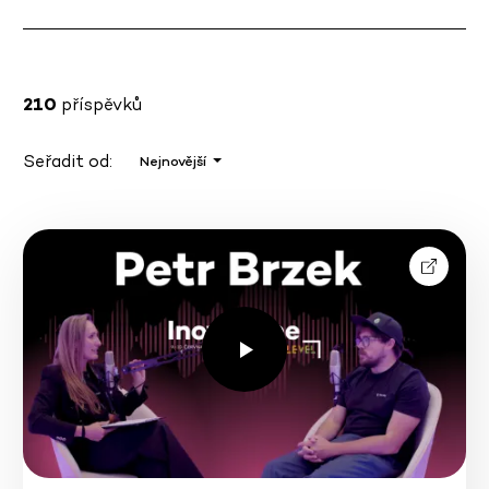
210
příspěvků
Seřadit od:
Nejnovější