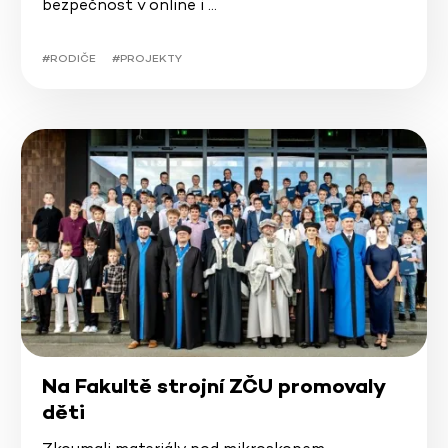
bezpečnost v online i …
#RODIČE
#PROJEKTY
Na Fakultě strojní ZČU promovaly
děti