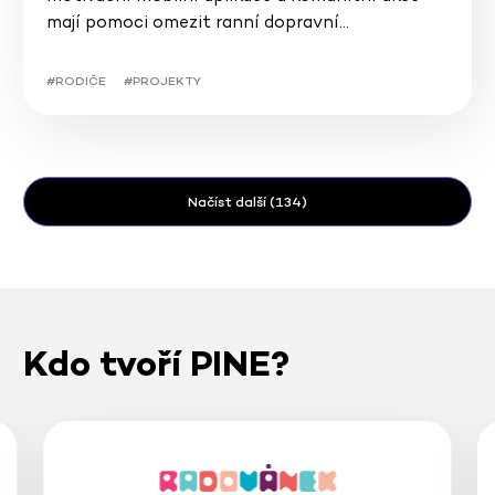
mají pomoci omezit ranní dopravní…
#RODIČE
#PROJEKTY
Načíst další (134)
Kdo tvoří PINE?