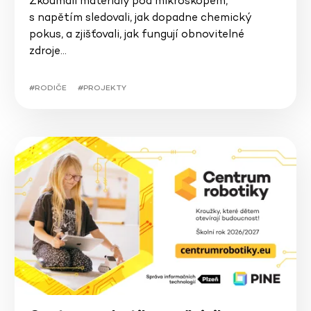
Zkoumali materiály pod mikroskopem,
s napětím sledovali, jak dopadne chemický
pokus, a zjišťovali, jak fungují obnovitelné
zdroje…
#RODIČE
#PROJEKTY