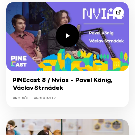
PINEcast 8 / Nvias - Pavel König,
Václav Strnádek
#RODIČE
#PODCASTY