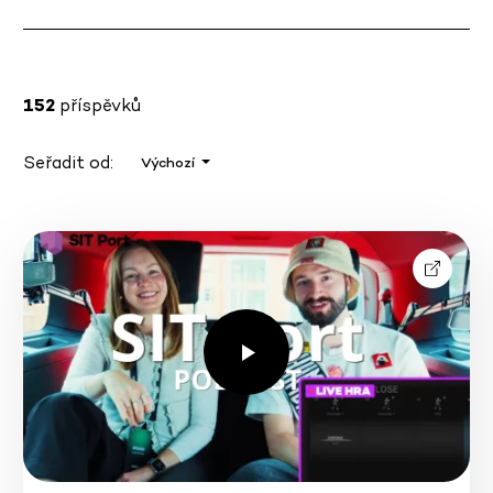
152
příspěvků
Seřadit od:
Výchozí