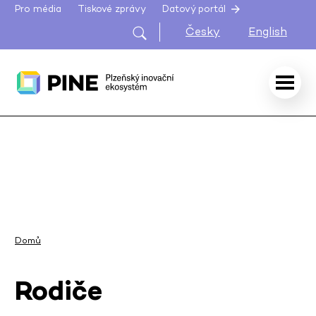
Pro média
Tiskové zprávy
Datový portál
Česky
English
Domů
Rodiče