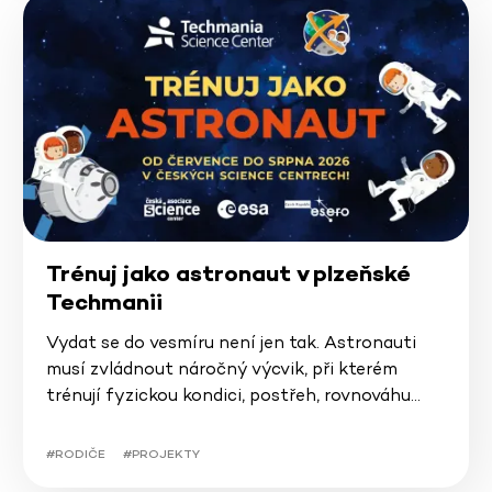
Trénuj jako astronaut v plzeňské
Techmanii
Vydat se do vesmíru není jen tak. Astronauti
musí zvládnout náročný výcvik, při kterém
trénují fyzickou kondici, postřeh, rovnováhu…
#RODIČE
#PROJEKTY