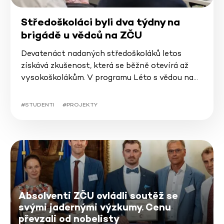
Středoškoláci byli dva týdny na
brigádě u vědců na ZČU
Devatenáct nadaných středoškoláků letos
získává zkušenost, která se běžně otevírá až
vysokoškolákům. V programu Léto s vědou na…
#STUDENTI
#PROJEKTY
Absolventi ZČU ovládli soutěž se
svými jadernými výzkumy. Cenu
převzali od nobelisty