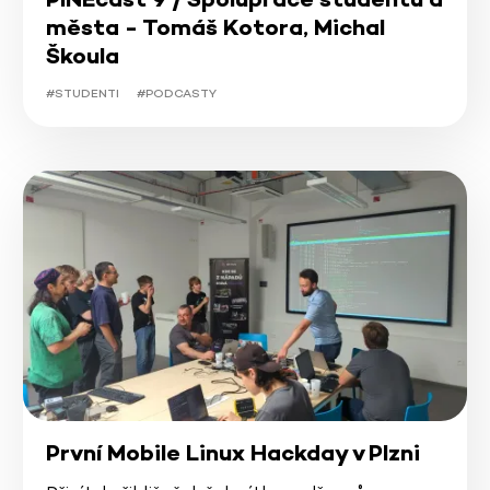
města - Tomáš Kotora, Michal
Škoula
#STUDENTI
#PODCASTY
První Mobile Linux Hackday v Plzni