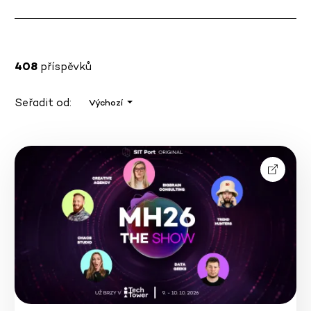
408
příspěvků
Seřadit od:
Výchozí