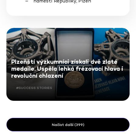
náměstí Republiky, Plzeň
Plzeňští výzkumníci získali dvě zlaté
medaile. Uspěla lehká frézovací hlava i
revoluční chlazení
#SUCCESS STORIES
Načíst další (399)