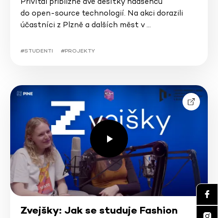
Přivítal přibližně dvě desítky nadšenců
do open-source technologií. Na akci dorazili
účastníci z Plzně a dalších měst v …
#STUDENTI
#PROJEKTY
Zvejšky: Jak se studuje Fashion