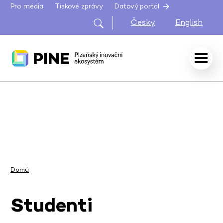
Pro média
Tiskové zprávy
Datový portál
Česky
English
Domů
Studenti