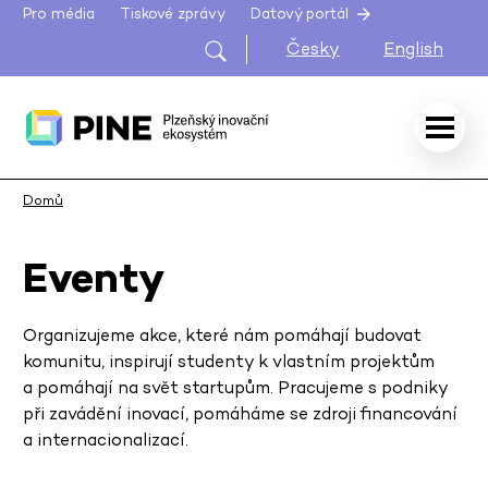
Pro média
Tiskové zprávy
Datový portál
Česky
English
Domů
Eventy
Organizujeme akce, které nám pomáhají budovat
komunitu, inspirují studenty k vlastním projektům
a pomáhají na svět startupům. Pracujeme s podniky
při zavádění inovací, pomáháme se zdroji financování
a internacionalizací.