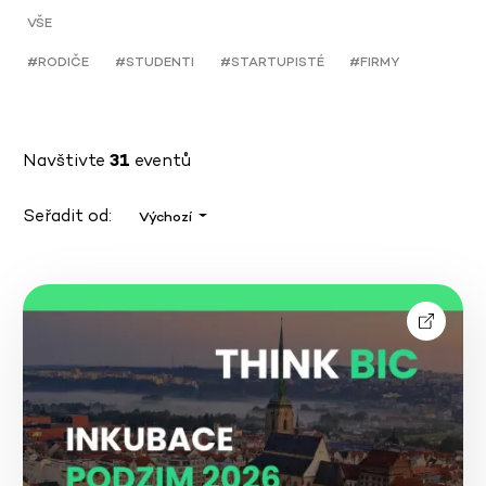
VŠE
#RODIČE
#STUDENTI
#STARTUPISTÉ
#FIRMY
Navštivte
31
eventů
Seřadit od:
Výchozí