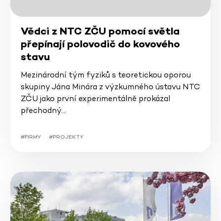
Vědci z NTC ZČU pomocí světla
přepínají polovodič do kovového
stavu
Mezinárodní tým fyziků s teoretickou oporou
skupiny Jána Minára z výzkumného ústavu NTC
ZČU jako první experimentálně prokázal
přechodný…
#FIRMY
#PROJEKTY