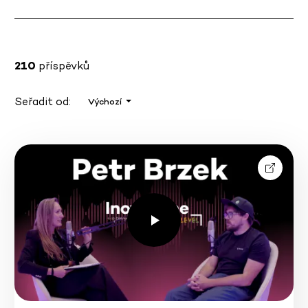
210
příspěvků
Seřadit od:
Výchozí