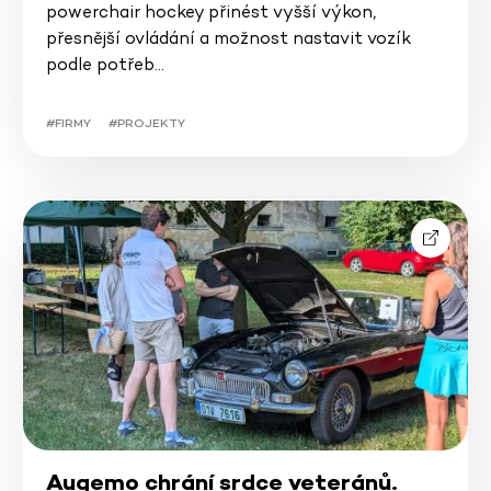
powerchair hockey přinést vyšší výkon,
přesnější ovládání a možnost nastavit vozík
podle potřeb…
#FIRMY
#PROJEKTY
Augemo chrání srdce veteránů.