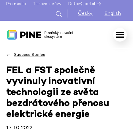
Pro média
Tiskové zprávy
Datový portál
Česky
English
Success Stories
FEL a FST společně
vyvinuly inovativní
technologii ze světa
bezdrátového přenosu
elektrické energie
17. 10. 2022