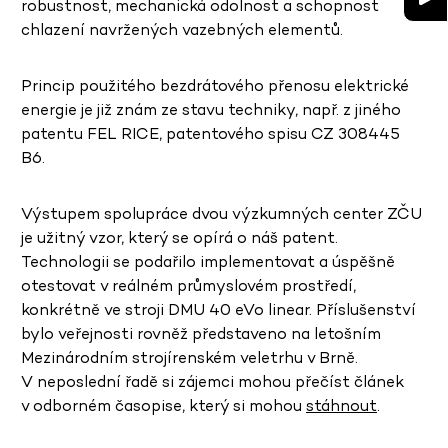
robustnost, mechanická odolnost a schopnost
chlazení navržených vazebných elementů.
Princip použitého bezdrátového přenosu elektrické
energie je již znám ze stavu techniky, např. z jiného
patentu FEL RICE, patentového spisu CZ 308445
B6.
Výstupem spolupráce dvou výzkumných center ZČU
je
užitný vzor, který se opírá o náš patent.
Technologii se podařilo implementovat a úspěšně
otestovat v reálném průmyslovém prostředí,
konkrétně ve stroji DMU 40
eVo
linear. Příslušenství
bylo veřejnosti rovněž představeno na letošním
Mezinárodním strojírenském veletrhu v Brně.
V neposlední řadě si zájemci mohou přečíst článek
v odborném časopise, který si mohou
stáhnout
.