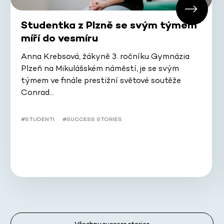
Studentka z Plzně se svým týmem
míří do vesmíru
Anna Krebsová, žákyně 3. ročníku Gymnázia
Plzeň na Mikulášském náměstí, je se svým
týmem ve finále prestižní světové soutěže
Conrad…
#STUDENTI
#SUCCESS STORIES
Všechny success stories