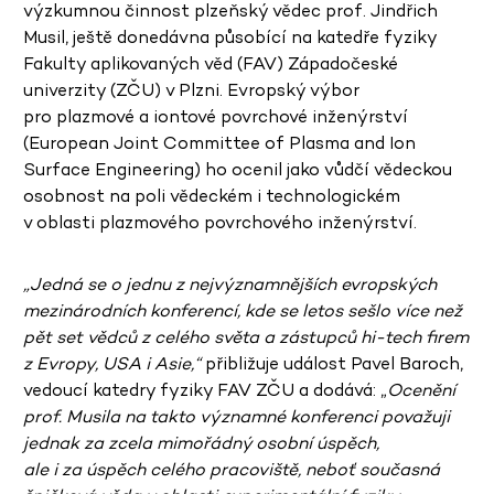
výzkumnou činnost plzeňský vědec prof. Jindřich
Musil, ještě donedávna působící na katedře fyziky
Fakulty aplikovaných věd (FAV) Západočeské
univerzity (ZČU) v Plzni. Evropský výbor
pro plazmové a iontové povrchové inženýrství
(European Joint Committee of Plasma and Ion
Surface Engineering) ho ocenil jako vůdčí vědeckou
osobnost na poli vědeckém i technologickém
v oblasti plazmového povrchového inženýrství.
„Jedná se o jednu z nejvýznamnějších evropských
mezinárodních konferencí, kde se letos sešlo více než
pět set vědců z celého světa a zástupců hi-tech firem
z Evropy, USA i Asie,“
přibližuje událost Pavel Baroch,
vedoucí katedry fyziky FAV ZČU a dodává: „
Ocenění
prof. Musila na takto významné konferenci považuji
jednak za zcela mimořádný osobní úspěch,
ale i za úspěch celého pracoviště, neboť současná