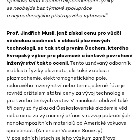
špičková věda v oblasti experimentální fyziky
se neobejde bez týmové spolupráce
a nejmodernějšího přístrojového vybavení.
“
Prof. Jindřich Musil, jenž získal cenu pro vůdčí
vědeckou osobnost v oblasti plazmových
technologií, se tak stal prvním Čechem, kterého
Evropský výbor pro plazmové a iontové povrchové
inženýrství takto ocenil.
Tento uznávaný odborník
v oblasti fyziky plazmatu, ale také v oblasti
plazmochemie, elektromagnetického pole,
radarového inženýrství nebo termojaderné fúze je
rovněž držitelem státní ceny za vývoj technologie
pro tvorbu tenkých vrstev. V minulosti obdržel také
tři ceny za fyziku od Československé akademie věd
nebo cenu za významný přínos v rozvoji pokročilých
nanokompozitních materiálů od Americké vakuové
společnosti (American Vacuum Society).
V posledních letech se jeho výzkum zaměřoval