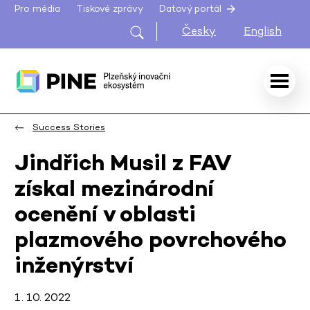
Pro média
Tiskové zprávy
Datový portál
Česky
English
Success Stories
Jindřich Musil z FAV
získal mezinárodní
ocenění v oblasti
plazmového povrchového
inženýrství
1. 10. 2022