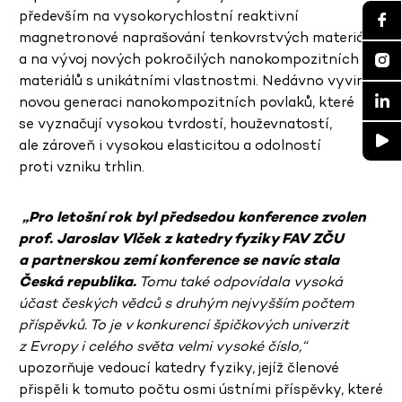
především na vysokorychlostní reaktivní
magnetronové naprašování tenkovrstvých materiálů
a na vývoj nových pokročilých nanokompozitních
materiálů s unikátními vlastnostmi. Nedávno vyvinul
novou generaci nanokompozitních povlaků, které
se vyznačují vysokou tvrdostí, houževnatostí,
ale zároveň i vysokou elasticitou a odolností
proti vzniku trhlin.
„Pro letošní rok byl předsedou konference zvolen
prof. Jaroslav Vlček z katedry fyziky FAV ZČU
a partnerskou zemí konference se navíc stala
Česká republika.
Tomu také odpovídala vysoká
účast českých vědců s druhým nejvyšším počtem
příspěvků. To je v konkurenci špičkových univerzit
z Evropy i celého světa velmi vysoké číslo,“
upozorňuje vedoucí katedry fyziky, jejíž členové
přispěli k tomuto počtu osmi ústními příspěvky, které