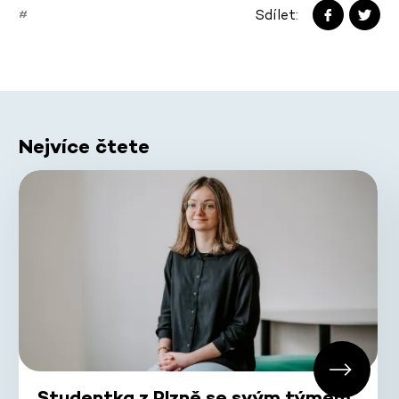
Sdílet:
#
Nejvíce čtete
Studentka z Plzně se svým týmem