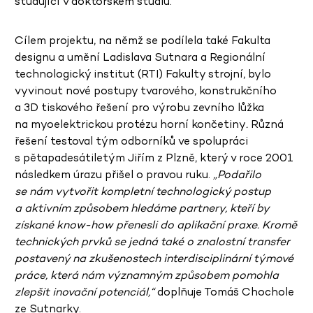
studující v doktorském studiu.
Cílem projektu, na němž se podílela také Fakulta
designu a umění Ladislava Sutnara a Regionální
technologický institut (RTI) Fakulty strojní, bylo
vyvinout nové postupy tvarového, konstrukčního
a 3D tiskového řešení pro výrobu zevního lůžka
na myoelektrickou protézu horní končetiny
.
Různá
řešení testoval tým odborníků ve spolupráci
s pětapadesátiletým Jiřím z Plzně, který v roce 2001
následkem úrazu přišel o pravou ruku.
„Podařilo
se nám vytvořit kompletní technologický postup
a aktivním způsobem hledáme partnery, kteří by
získané know-how přenesli do aplikační praxe. Kromě
technických prvků se jedná také o znalostní transfer
postavený na zkušenostech interdisciplinární týmové
práce, která nám významným způsobem pomohla
zlepšit inovační potenciál,“
doplňuje Tomáš Chochole
ze Sutnarky.