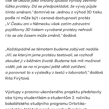
tisk se ukázal jako vhodný způsob výroby zevního
lůžka protézy. Dá se předpokládat, že vývoj půjde
tímto směrem,“
domnívá se. Jednou z výhod 3D tisku
podle ní může být i cenová dostupnost protéz.
„
V Česku ani v Německu však zatím zdravotní
pojišťovny 3D tiskem vyrobené protézy nehradí.
I to se ale časem může změnit,“
dodává.
„Každopádně se tématem budeme zabývat nadále.
Jiří, se kterým jsme protézu testovali, se rozhodl
zkoušet ji v běžném životě. Budeme tak mít možnost
vidět, jak se na ní projeví ještě větší zatížení,
a porovnat to s výsledky z testů v laboratoři,“
dodává
Rita Firýtová.
Výstupy v prosinci ukončeného projektu představily
oba týmy studentkám a studentům 2. ročníku
bakalářského studijního programu Ortotika-