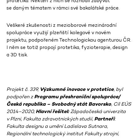
protetika. Někteří z nich se rozhodli zabývat
se daným tématem v rámci své bakalářské práce.
Veškeré zkušenosti z mezioborové mezinárodní
spolupráce využijí plzeňští kolegové v novém
projektu, podpořeném Technologickou agenturou ČR.
I něm se totiž propojí protetika, fyzioterapie, design
a 3D tisk.
Projekt č. 339,
Výzkumné inovace v protetice
, byl
podpořen z
Programu přeshraniční spolupráce/
Česká republika – Svobodný stát Bavorsko
, Cíl EÚS
2014–2020,
Hlavní řešitel:
Západočeská univerzita
v Plzni, Fakulta zdravotnických studií,
Partneři
:
Fakulta designu a umění Ladislava Sutnara,
Regionální technologický institut Fakulty strojní,