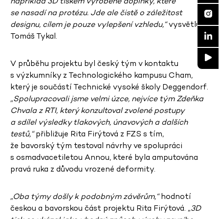
například 3D tiskem vyrobené doplňky, které
se nasadí na protézu. Jde ale čistě o záležitost
designu, cílem je pouze vylepšení vzhledu,“
vysvětluje
Tomáš Tykal.
V průběhu projektu byl český tým v kontaktu
s výzkumníky z Technologického kampusu Cham,
který je součástí Technické vysoké školy Deggendorf.
„Spolupracovali jsme velmi úzce, nejvíce tým Zdeňka
Chvala z RTI, který konzultoval zvolené postupy
a sdílel výsledky tlakových, únavových a dalších
testů,“
přibližuje Rita Firýtová z FZS s tím,
že bavorský tým testoval návrhy ve spolupráci
s osmadvacetiletou Annou, které byla amputována
pravá ruka z důvodu vrozené deformity.
„Oba týmy došly k podobným závěrům,“
hodnotí
českou a bavorskou část projektu Rita Firýtová. „
3D