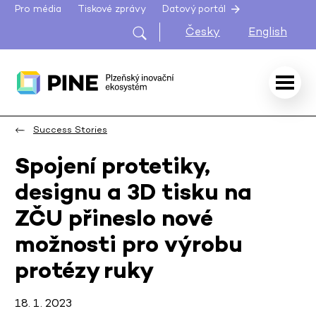
Pro média
Tiskové zprávy
Datový portál
Česky
English
Success Stories
Spojení protetiky,
designu a 3D tisku na
ZČU přineslo nové
možnosti pro výrobu
protézy ruky
18. 1. 2023