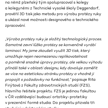
na němž plzeňský tým spolupracoval s kolegy
a kolegyněmi z Technické vysoké školy Deggendorf,
prověřil 3D tisk jako metodu pro výrobu protézy ruky
a ukázal nové možnosti designového a technického
zpracování.
„Výroba protézy ruky je složitý technologický proces.
Samotné zevní lůžko protézy se konvenčně vyrábí
laminací. My jsme zkoušeli využít 3D tisk, který
umožňuje nejen neomezenou replikovatelnost
a poměrně snadné úpravy protézy, ale velkou výhodu
přináší také v oblasti designu, kdy dovoluje zaměřit
se více na estetickou stránku protézy a vhodně ji
propojit s požadavky na funkčnost,“
popisuje Rita
Firýtová z Fakulty zdravotnických studií (FZS),
hlavního řešitele projektu. FZS je jedinou fakultou
v ČR vzdělávající budoucí ortotiky-protetiky
v prezenční formě studia. Do projektu přizvala tři