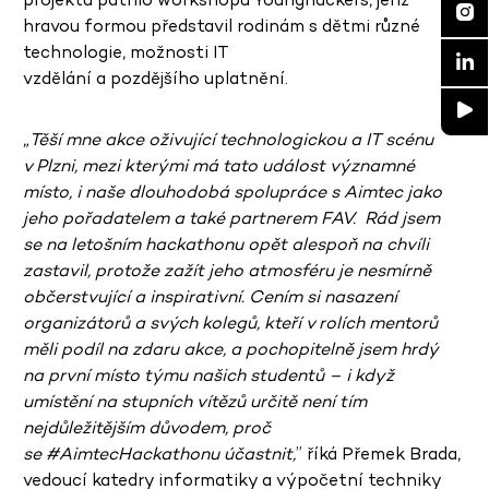
hravou formou představil rodinám s dětmi různé
technologie, možnosti IT
vzdělání a pozdějšího uplatnění.
„
Těší mne akce oživující technologickou a IT scénu
v Plzni, mezi kterými má tato událost významné
místo, i naše dlouhodobá spolupráce s Aimtec jako
jeho pořadatelem a také partnerem FAV. Rád jsem
se na letošním hackathonu opět alespoň na chvíli
zastavil, protože zažít jeho atmosféru je nesmírně
občerstvující a inspirativní. Cením si nasazení
organizátorů a svých kolegů, kteří v rolích mentorů
měli podíl na zdaru akce, a pochopitelně jsem hrdý
na první místo týmu našich studentů – i když
umístění na stupních vítězů určitě není tím
nejdůležitějším důvodem, proč
se #AimtecHackathonu účastnit,
” říká Přemek Brada,
vedoucí katedry informatiky a výpočetní techniky