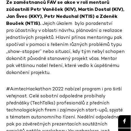
Ze zaměstnanců FAV se akce v roli mentorů
zúčastnili Petr Vaněček (KIV), Martin Dostal (KIV),
Jan Švec (KKY), Petr Neduchal (NTIS) a Zdeněk
Bouček (NTIS).
Jejich úkolem bylo poradenství
pro účastníky v oblasti návrhu, plánování a realizace
jednotlivých projektů. Hlavní přínos mentoringu pak
spočíval v pomoci s řešením různých problémů typu
„show-stopper“ nebo situací, kdy tým nebyl schopen
dokončit původně stanovený projekt včas. Mentor
pak většinou našel řešení, které vedlo k úspěšnému
dokončení projektu.
#AimtecHackathon 2022 nabízel program i pro širší
veřejnost. Celé sobotní odpoledne probíhaly
přednášky (TechTalks) profesionálů z předních
technologických firem i zajímavých start-upů, spjaté
s tématem autonomního řízení. Nedělní odpoledne
pak po závěrečných prezentacích soutěžních
projektů patřilo workshopu Younghackers, jenž