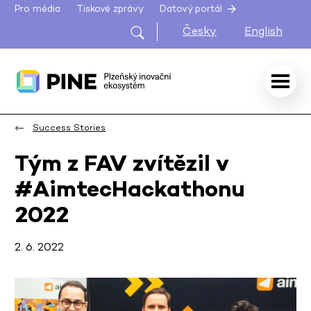
Pro média
Tiskové zprávy
Datový portál
Česky
English
Success Stories
Tým z FAV zvítězil v
#AimtecHackathonu
2022
2. 6. 2022