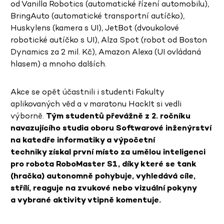
od Vanilla Robotics (automatické řízení automobilu),
BringAuto (automatické transportní autíčko),
Huskylens (kamera s UI), JetBot (dvoukolové
robotické autíčko s UI), Alza Spot (robot od Boston
Dynamics za 2 mil. Kč), Amazon Alexa (UI ovládaná
hlasem) a mnoho dalších.
Akce se opět účastnili i studenti Fakulty
aplikovaných věd a v maratonu HackIt si vedli
výborně.
Tým studentů převážně z 2. ročníku
navazujícího studia oboru Softwarové inženýrství
na katedře informatiky a výpočetní
techniky získal první místo za umělou inteligenci
pro robota RoboMaster S1, díky které se tank
(hračka) autonomně pohybuje, vyhledává cíle,
střílí, reaguje na zvukové nebo vizuální pokyny
a vybrané aktivity vtipně komentuje.