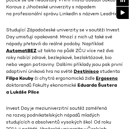
Korous z Jihočeské univerzity s nápadem
na profesionální správu Linkedln s názvem LeadHeat.
Studující Západočeské univerzity se v soutěži Invest
Day umisťují opakovaně. Mnozí z nich už také své
nápady přetavili do reálné podoby. Například
AutomatBEZ
už takto na půdě ZČU více než dva
roky nabízí zdravé, bezlepkové, bezlaktózové, bio
nebo vegan potraviny. Dalšími příklady jsou pak první
adaptivní úniková hra na světě
Destinisco
studenta
Filipa Kouby
či chytrá ergonomická židle
Ergosenc
doktorandů Fakulty ekonomické
Eduarda Šustera
a Lukáše Pilce
.
Invest Day je meziuniverzitní soutěž zaměřená
na rozvoj podnikatelských nápadů mladých
studujících a absolventů vysokých škol. Od roku
2014 ji pořádá Jihočeská univerzita v Českých