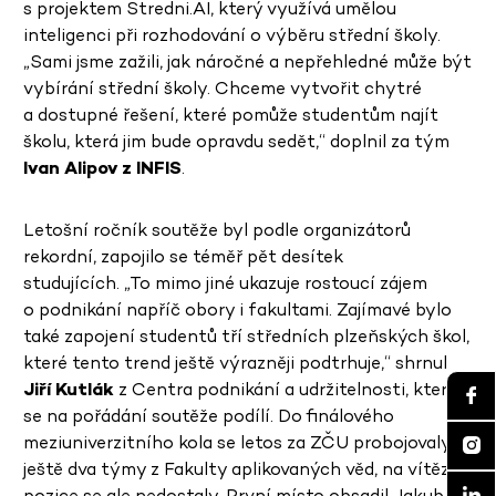
s projektem Stredni.AI, který využívá umělou
inteligenci při rozhodování o výběru střední školy.
„Sami jsme zažili, jak náročné a nepřehledné může být
vybírání střední školy. Chceme vytvořit chytré
a dostupné řešení, které pomůže studentům najít
školu, která jim bude opravdu sedět,“ doplnil za tým
Ivan Alipov z INFIS
.
Letošní ročník soutěže byl podle organizátorů
rekordní, zapojilo se téměř pět desítek
studujících. „To mimo jiné ukazuje rostoucí zájem
o podnikání napříč obory i fakultami. Zajímavé bylo
také zapojení studentů tří středních plzeňských škol,
které tento trend ještě výrazněji podtrhuje,“ shrnul
Jiří Kutlák
z Centra podnikání a udržitelnosti, které
se na pořádání soutěže podílí. Do finálového
meziuniverzitního kola se letos za ZČU probojovaly
ještě dva týmy z Fakulty aplikovaných věd, na vítězné
pozice se ale nedostaly. První místo obsadil Jakub