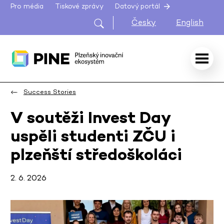
Pro média
Tiskové zprávy
Datový portál
Česky
English
Success Stories
V soutěži Invest Day
uspěli studenti ZČU i
plzeňští středoškoláci
2. 6. 2026