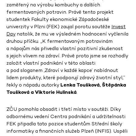
zaměřený na výrobu kombuchy a dalších
fermentovaných potravin. Právě tento projekt
studentek Fakulty ekonomické Západočeské
univerzity v Plzni (FEK) zaujal porotu soutěže
Invest
Day
natolik, že mu ve výsledném hodnocení vyčlenila
druhou příčku. „K fermentovaným potravinám
a nápojům nás přivedla vlastní pozitivní zkušenost
s jejich vlivem na zdraví. Právě proto jsme se rozhodly
založit vlastní podnikání v této oblasti
a pod sloganem ‚Zdraví v každé kapce‘ nabídnout
lidem produkty, které podporují zdravý životní styl,“
řekly o nápadu autorky
Lenka Toušková, Štěpánka
Toušková a Viktorie Hulinská
.
ZČU pomohla obsadit i třetí místo v soutěži. Díky
odbornému vedení Centra podnikání a udržitelnosti
FEK připadla tato pozice studentům Střední školy
informatiky a finančních služeb Plzeň (INFIS). Uspěli