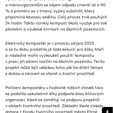
a mikroorganismům se objem odpadu zmenší až o 90
% a promění se v tmavý, sypký substrát, který
připomíná kávovou sedlinu. Celý proces trvá pouhých
24 hodin. Takto vzniklý kompost škola využije pro své
pěstební a výukové činnosti na školních pozemcích.
Elektrický kompostér je v provozu od jara 2025
a za tu dobu proběhla již řada exkurzí pro žáky, kteří
si následně mohli vyzkoušet použití kompostu
v praxi, při sázení rostlin na školním pozemku. Tento
projekt může být ukázkou toho, jak lze držet tempo
s dobou a zároveň se starat o životní prostředí.
Pořízení kompostéru v hodnotě nižších stovek tisíc
se podařilo uskutečnit díky podpoře dvou klíčových
organizací, které se zaměřují na podporu projektů
v oblasti životního prostředí. Základní škola získala
dotace z Fondu životního prostředí města Plzně