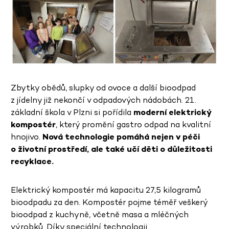
Zbytky obědů, slupky od ovoce a další bioodpad
z jídelny již nekončí v odpadových nádobách. 21.
základní škola v Plzni si pořídila
moderní elektrický
kompostér
, který promění gastro odpad na kvalitní
hnojivo.
Nová technologie pomáhá nejen v péči
o životní prostředí, ale také učí děti o důležitosti
recyklace.
Elektrický kompostér má kapacitu 27,5 kilogramů
bioodpadu za den. Kompostér pojme téměř veškerý
bioodpad z kuchyně, včetně masa a mléčných
výrobků. Díky speciální technologii