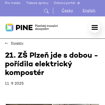
Pro média
Tiskové zprávy
Datový portál
Česky
English
Projekty
21. ZŠ Plzeň jde s dobou -
pořídila elektrický
kompostér
11. 9. 2025