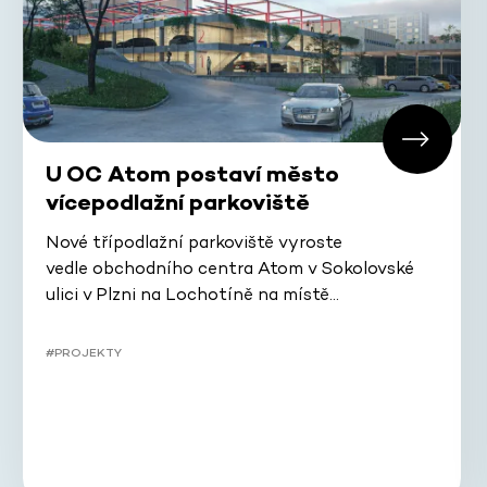
U OC Atom postaví město
vícepodlažní parkoviště
Nové třípodlažní parkoviště vyroste
vedle obchodního centra Atom v Sokolovské
ulici v Plzni na Lochotíně na místě…
#PROJEKTY