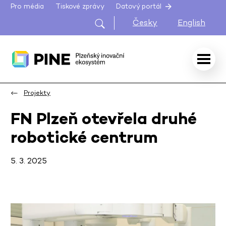
Pro média
Tiskové zprávy
Datový portál
Česky
English
Projekty
FN Plzeň otevřela druhé
robotické centrum
5. 3. 2025