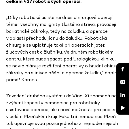
celkem 437 robotických operací.
„Díky robotické asistenci dnes chirurgové operují
téměř všechny malignity tlustého střeva, provádějí
bariatrické zákroky, tedy na žaludku, a operace
v oblasti přechodu jícnu do žaludku. Robotická
chirurgie se uplatňuje také při operacích jater,
žlučových cest a žlučníku. Ve druhém robotickém
centru, které bude spadat pod Urologickou kliniku,
se navíc plánuje rozšíření operativy o hrudní chirurgii,
zákroky na slinivce břišní a operace žaludku,“ doplnil
primář Karnos.
Zavedení druhého systému da Vinci Xi znamená nejen
zvýšení kapacity nemocnice pro roboticky
asistované operace, ale i nové možnosti pro pacienty
v celém Plzeňském kraji. Fakultní nemocnice Plzeň
tak upevňuje svou pozici jednoho z nejmodernějších