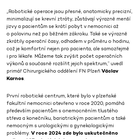
„Robotické operace jsou přesné, anatomicky precizní,
minimalizují se krevní ztráty, zůstávají výrazně menší
jizvy a pacientům se krátí pobyt v nemocnici až
o polovinu než po běžném zákroku. Také se výrazně
zkrátily operační časy, odhadem v průměru o hodinu,
což je komfortní nejen pro pacienta, ale samozřejmě
i pro lékaře. Můžeme tak zvýšit počet operačních
výkonů a současně rozšířit jejich spektrum,“ uvedl
primář Chirurgického oddělení FN Plzeň
Václav
Karnos
.
První robotické centrum, které bylo v plzeňské
fakultní nemocnici otevřeno v roce 2020, pomáhá
především pacientům s onemocněním tlustého
střeva a konečníku, bariatrickým pacientům a také
nemocným s urologickými a gynekologickými
problémy.
V roce 2024 zde bylo uskutečněno