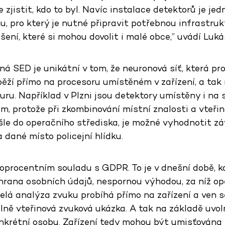
 zjistit, kdo to byl. Navíc instalace detektorů je je
 pro který je nutné připravit potřebnou infrastruk
ešení, které si mohou dovolit i malé obce,” uvádí Luk
á SED je unikátní v tom, že neuronová síť, která pr
 běží přímo na procesoru umístěném v zařízení, a tak
ru. Například v Plzni jsou detektory umístěny i na 
m, protože při zkombinování místní znalosti a vteřin
šle do operačního střediska, je možné vyhodnotit z
 dané místo policejní hlídku.
toprocentním souladu s GDPR. To je v dnešní době, k
hrana osobních údajů, nespornou výhodou, za níž opě
celá analýza zvuku probíhá přímo na zařízení a ven 
ě vteřinová zvuková ukázka. A tak na základě uvol
krétní osobu. Zařízení tedy mohou být umisťována i