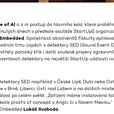
e of AI
a s ní postup do hlavního kola, které probě
 minulých dnech v předkole soutěže StartUpů organi
 Embedded
. Společnost absolventů Fakulty apliko
odním trhu úspěch s detektory SED (Sound Event De
třely, panický křik i další zvukové projevy agresivní
zentovat detektory na největší StartUp události r
detektory SED například v České Lípě, Dubí nebo Ostr
ce v Brně, Liberci, Ústí nad Labem a na dalších míst
oslova po celém světě. „Zařízení máme instalována t
olik proofs of concept v Anglii či v Novém Mexiku,”
 Embedded
Lukáš Svoboda
.