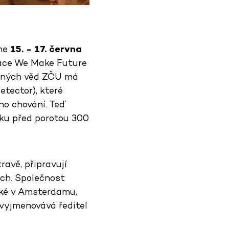
hne
15. - 17. června
zace We Make Future
vaných věd ZČU má
tector), které
ho chování. Teď
oku před porotou 300
avě, připravují
ech. Společnost
aké v Amsterdamu,
 vyjmenovává ředitel