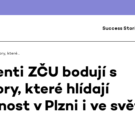
Success Stor
ory, které…
nti ZČU bodují s
ry, které hlídají
ost v Plzni i ve sv