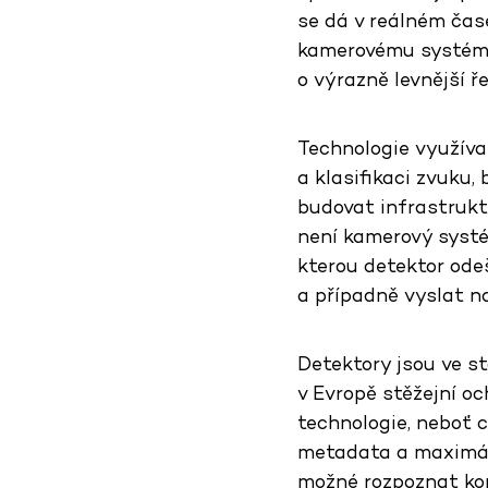
se dá v reálném čase
kamerovému systému,
o výrazně levnější ř
Technologie využívan
a klasifikaci zvuku,
budovat infrastruktu
není kamerový systé
kterou detektor ode
a případně vyslat na
Detektory jsou ve s
v Evropě stěžejní oc
technologie, neboť 
metadata a maximáln
možné rozpoznat kon