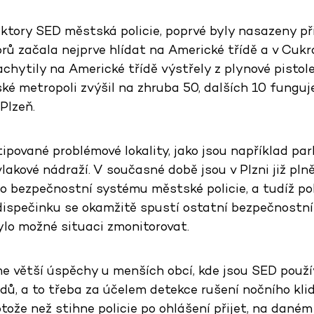
ektory SED městská policie, poprvé byly nasazeny př
orů začala nejprve hlídat na Americké třídě a v Cukr
chytily na Americké třídě výstřely z plynové pistole
ké metropoli zvýšil na zhruba 50, dalších 10 funguj
Plzeň.
tipované problémové lokality, jako jsou například p
akové nádraží. V současné době jsou v Plzni již pln
 bezpečnostní systému městské policie, a tudíž po
dispečinku se okamžitě spustí ostatní bezpečnostní
bylo možné situaci zmonitorovat.
me větší úspěchy u menších obcí, kde jsou SED použ
dů, a to třeba za účelem detekce rušení nočního kli
tože než stihne policie po ohlášení přijet, na daném 