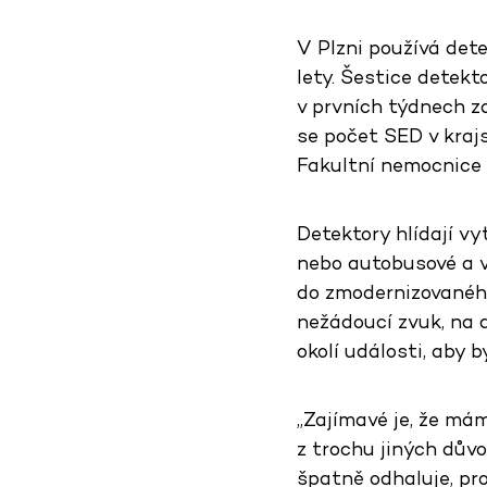
V Plzni používá det
lety. Šestice detekt
v prvních týdnech za
se počet SED v krajs
Fakultní nemocnice 
Detektory hlídají vy
nebo autobusové a vl
do zmodernizovaného
nežádoucí zvuk, na 
okolí události, aby 
„Zajímavé je, že má
z trochu jiných důvo
špatně odhaluje, pro