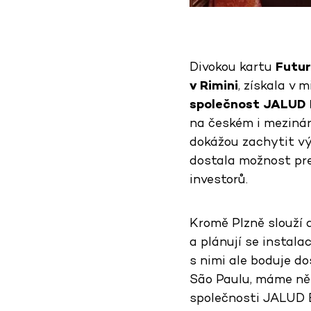
Divokou kartu
Futur
v Rimini
, získala v
společnost JALUD
na českém i mezinár
dokážou zachytit výs
dostala možnost pre
investorů.
Kromě Plzně slouží 
a plánují se instala
s nimi ale boduje d
São Paulu, máme něk
společnosti JALUD