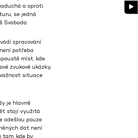
dnoduchá a oproti
turu, se jedná
áš Svoboda.
ovádí zpracování
 není potřeba
spoustě míst, kde
ové zvukové ukázky,
ávažnost situace
dy je hlavně
t stojí využitá
se odešlou pouze
něných dat není
 tam, kde by