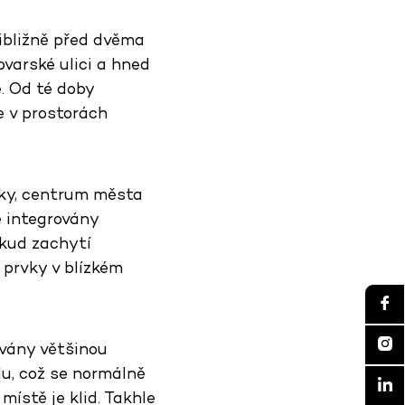
ibližně před dvěma
ovarské ulici a hned
. Od té doby
e v prostorách
arky, centrum města
ě integrovány
kud zachytí
 prvky v blízkém
ívány většinou
du, což se normálně
místě je klid. Takhle