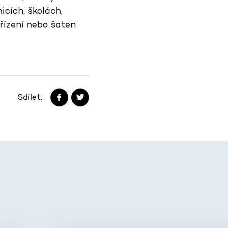
cích, školách,
ařízení nebo šaten
Sdílet: