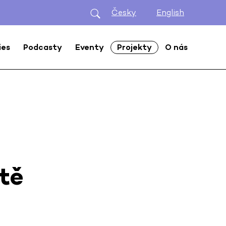
Česky
English
ies
Podcasty
Eventy
Projekty
O nás
ětě