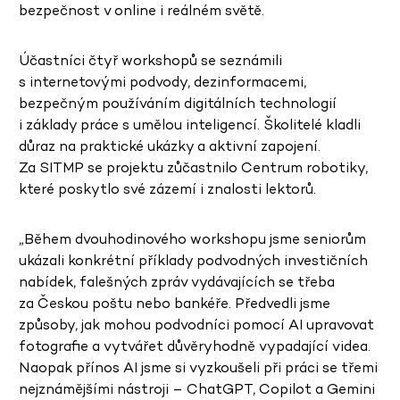
bezpečnost v online i reálném světě.
Účastníci čtyř workshopů se seznámili
s internetovými podvody, dezinformacemi,
bezpečným používáním digitálních technologií
i základy práce s umělou inteligencí. Školitelé kladli
důraz na praktické ukázky a aktivní zapojení.
Za SITMP se projektu zůčastnilo Centrum robotiky,
které poskytlo své zázemí i znalosti lektorů.
„Během dvouhodinového workshopu jsme seniorům
ukázali konkrétní příklady podvodných investičních
nabídek, falešných zpráv vydávajících se třeba
za Českou poštu nebo bankéře. Předvedli jsme
způsoby, jak mohou podvodníci pomocí AI upravovat
fotografie a vytvářet důvěryhodně vypadající videa.
Naopak přínos AI jsme si vyzkoušeli při práci se třemi
nejznámějšími nástroji – ChatGPT, Copilot a Gemini