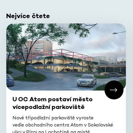
Nejvíce čtete
U OC Atom postaví město
vícepodlažní parkoviště
Nové třípodlažní parkoviště vyroste
vedle obchodního centra Atom v Sokolovské
ulici v Plzni na Lochotíně na místě…