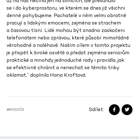
už na nás nečíhá jen na silnicích, ale přesunulo
se i do kyberprostoru, ve kterém se dnes již všichni
denně pohybujeme. Pachatelé v něm velmi obratně
pracují s lidskými emocemi, zejména se strachem
a časovou tísní. Lidé mohou být snadno zaskočeni
telefonátem nebo zprávou, které působí mimořádně
věrohodně a naléhavě. Naším cílem v tomto projektu
je přispět k široké osvětě a předat zejména seniorům
praktické a mnohdy jednoduché rady i pravidla, jak
se efektivně chránit a nenechat se těmito triky
oklamat,“ doplnila Hana Kroftová.
Sdílet:
#RODIČE