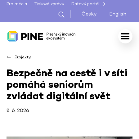
Pro média
Tiskové zprávy
Datový portál
Česky
English
Projekty
Bezpečně na cestě i v síti
pomáhá seniorům
zvládat digitální svět
8. 6. 2026