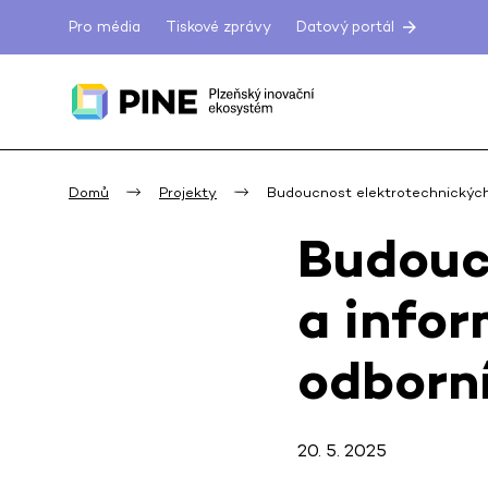
Pro média
Tiskové zprávy
Datový portál
Domů
Projekty
Budoucnost elektrotechnickýc
Budouc
a infor
odborn
20. 5. 2025