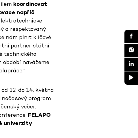
cílem
koordinovat
novace napříč
elektrotechnické
lný a respektovaný
e nám plnit klíčové
ntní partner státní
ě technického
ím období navážeme
olupráce.“
 od 12. do 14. května
volnočasový program
ečenský večer,
onference.
FELAPO
 univerzity