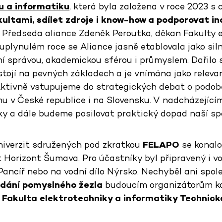
u a informatiku
, která byla založena v roce 2023 s 
kultami, sdílet zdroje i know-how a podporovat i
. Předseda aliance Zdeněk Peroutka, děkan Fakulty 
 uplynulém roce se Aliance jasně etablovala jako si
ní správou, akademickou sférou i průmyslem. Dařilo s
stojí na pevných základech a je vnímána jako releva
Aktivně vstupujeme do strategických debat o podob
u v České republice i na Slovensku. V nadcházejíc
y a dále budeme posilovat praktický dopad naší sp
niverzit sdružených pod zkratkou
FELAPO
se konalo
t Horizont Šumava. Pro účastníky byl připravený i 
Pancíř nebo na vodní dílo Nýrsko. Nechyběl ani spol
dání pomyslného žezla
budoucím organizátorům k
Fakulta elektrotechniky a informatiky Technické