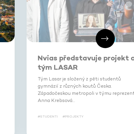
Nvias představuje projekt 
tým LASAR
Tým Lasar je složený z pěti studentů
gymnázií z různých koutů Česka.
Západočeskou metropoli v týmu reprezent
Anna Krebsová…
#STUDENTI
#PROJEKTY