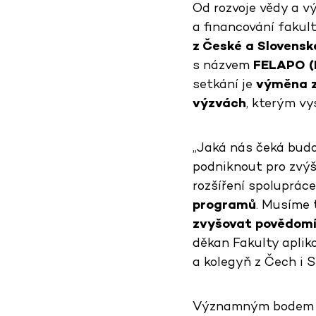
Od rozvoje vědy a vý
a financování fakult
z České a Slovensk
s názvem
FELAPO
(
setkání je
výměna z
výzvách
, kterým vy
„Jaká nás čeká budo
podniknout pro zvýše
rozšíření spoluprác
programů
. Musíme 
zvyšovat povědom
děkan Fakulty apliko
a kolegyň z Čech i S
Významným bodem p