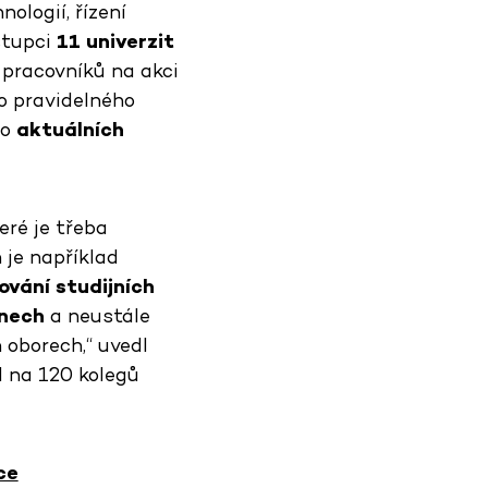
ologií, řízení
stupci
11 univerzit
 pracovníků na akci
to pravidelného
 o
aktuálních
eré je třeba
 je například
ování studijních
nech
a neustále
 oborech,“ uvedl
l na 120 kolegů
ce