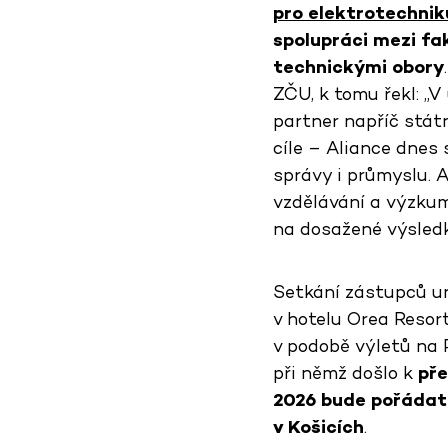
pro elektrotechnik
spolupráci mezi fa
technickými obory
ZČU, k tomu řekl: „V
partner napříč stát
cíle – Aliance dnes 
správy i průmyslu. 
vzdělávání a výzkum
na dosažené výsledk
Setkání zástupců u
v hotelu Orea Resor
v podobě výletů na 
při němž došlo k
pře
2026 bude pořádat 
v Košicích
.