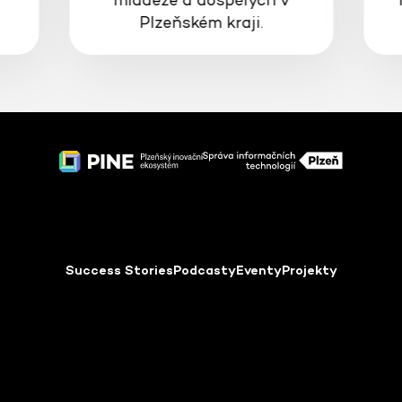
Plzeňském kraji.
Success Stories
Podcasty
Eventy
Projekty