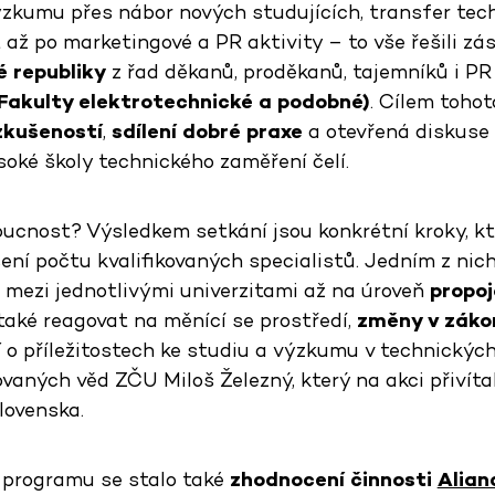
zkumu přes nábor nových studujících, transfer techn
 až po marketingové a PR aktivity – to vše řešili zá
é republiky
z řad děkanů, proděkanů, tajemníků i PR
Fakulty elektrotechnické a podobné)
. Cílem toho
kušeností
,
sdílení dobré praxe
a otevřená diskuse
soké školy technického zaměření čelí.
ucnost? Výsledkem setkání jsou konkrétní kroky, kt
ní počtu kvalifikovaných specialistů. Jedním z nich
e mezi jednotlivými univerzitami až na úroveň
propoj
také reagovat na měnící se prostředí,
změny v záko
í
o příležitostech ke studiu a výzkumu v technických
vaných věd ZČU Miloš Železný, který na akci přivíta
lovenska.
rogramu se stalo také
zhodnocení činnosti
Alian