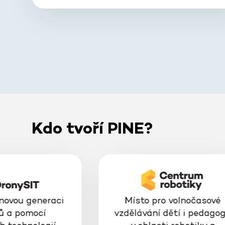
Kdo tvoří PINE?
 novou generaci
Místo pro volnočasové
ů a pomocí
vzdělávání dětí i pedago