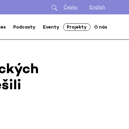
Česky
English
ies
Podcasty
Eventy
Projekty
O nás
ických
šili
5