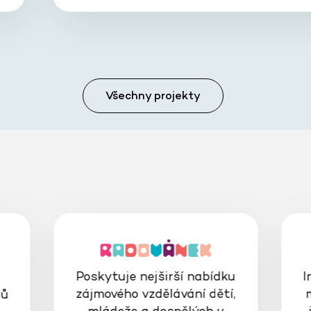
Všechny projekty
Poskytuje nejširší nabídku
I
zájmového vzdělávání dětí,
gů
mládeže a dospělých v