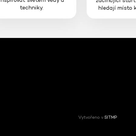
začínající start
techniky.
hledají místo 
Vytvořeno v
SITMP