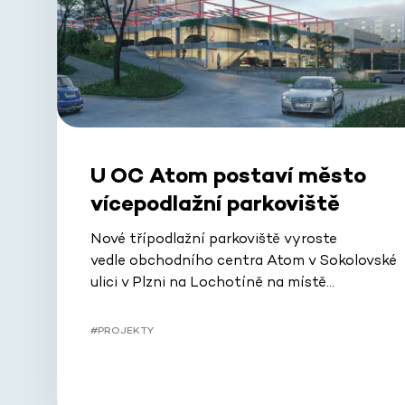
U OC Atom postaví město
vícepodlažní parkoviště
Nové třípodlažní parkoviště vyroste
vedle obchodního centra Atom v Sokolovské
ulici v Plzni na Lochotíně na místě…
#PROJEKTY