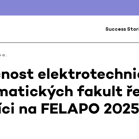
Success Stor
h a…
nost elektrotechn
matických fakult ře
íci na FELAPO 202