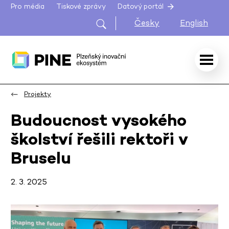
Pro média
Tiskové zprávy
Datový portál
Česky
English
Projekty
Budoucnost vysokého
školství řešili rektoři v
Bruselu
2. 3. 2025