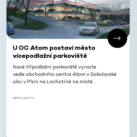
U OC Atom postaví město
vícepodlažní parkoviště
Nové třípodlažní parkoviště vyroste
vedle obchodního centra Atom v Sokolovské
ulici v Plzni na Lochotíně na místě…
#PROJEKTY