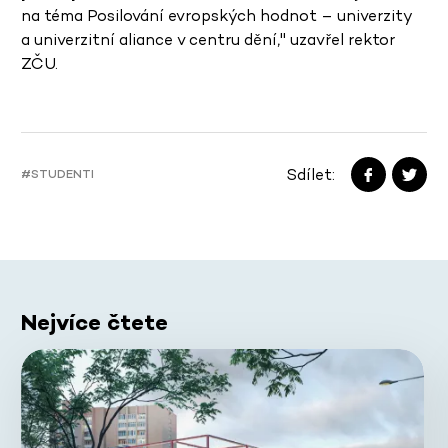
na téma Posilování evropských hodnot – univerzity
a univerzitní aliance v centru dění," uzavřel rektor
ZČU.
Sdílet:
#STUDENTI
Nejvíce čtete