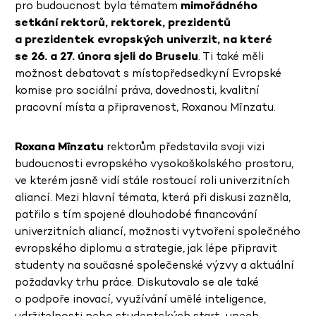
pro budoucnost byla tématem
mimořádného
setkání rektorů, rektorek, prezidentů
a prezidentek evropských univerzit, na které
se 26. a 27. února sjeli do Bruselu
. Ti také měli
možnost debatovat s místopředsedkyní Evropské
komise pro sociální práva, dovednosti, kvalitní
pracovní místa a připravenost, Roxanou Mînzatu.
Roxana Mînzatu
rektorům představila svoji vizi
budoucnosti evropského vysokoškolského prostoru,
ve kterém jasně vidí stále rostoucí roli univerzitních
aliancí. Mezi hlavní témata, která při diskusi zazněla,
patřilo s tím spojené dlouhodobé financování
univerzitních aliancí, možnosti vytvoření společného
evropského diplomu a strategie, jak lépe připravit
studenty na současné společenské výzvy a aktuální
požadavky trhu práce. Diskutovalo se ale také
o podpoře inovací, využívání umělé inteligence,
udržitelnosti nebo studentských start-upech.