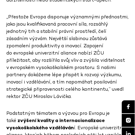
„Přestože Evropa disponuje významnými přednostmi,
jako jsou kvalifikovaná pracovní síla, rozsáhlý
jednotný trh a stabilní právní prostředí, čelí
zásadním výzvám. Největší slabinou zůstává
zpomalení produktivity a inovací. Zapojení
do evropské univerzitní aliance nabízí ZČU
příležitost, aby rozšířila svůj vliv a zvýšila viditelnost
v evropském vysokoškolském prostoru. S našimi
partnery dokážeme lépe přispět k rozvoji výzkumu,
inovací i vzdělávání, a tím napomáhat posilování
strategické připravenosti celého kontinentu,“ uvedl
rektor ZČU Miroslav Lávička.
Podstatným tématem a výzvou pro Evropu je
také
zvýšení kvality a internacionalizace
vysokoškolského vzděláván
í. Evropské univerzitní
aliance, kterých během posledních pěti let vzniklo