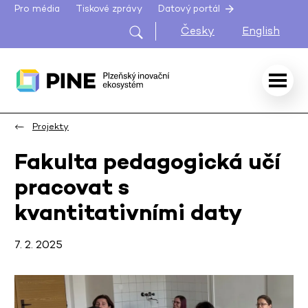
Pro média
Tiskové zprávy
Datový portál
Česky
English
Projekty
Fakulta pedagogická učí
pracovat s
kvantitativními daty
7. 2. 2025