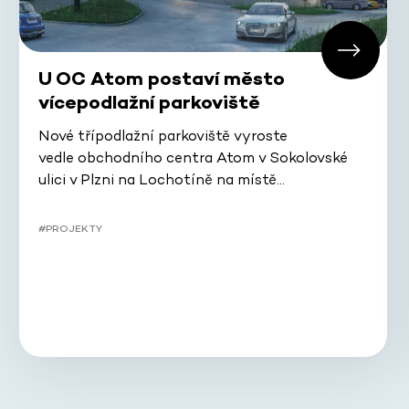
U OC Atom postaví město
vícepodlažní parkoviště
Nové třípodlažní parkoviště vyroste
vedle obchodního centra Atom v Sokolovské
ulici v Plzni na Lochotíně na místě…
#PROJEKTY