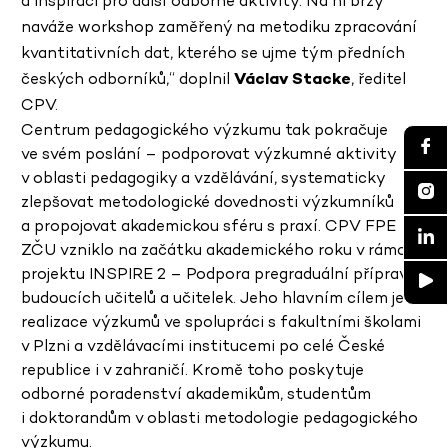
a inspiraci pro další odborné aktivity. Na ni brzy
naváže workshop zaměřený na metodiku zpracování
kvantitativních dat, kterého se ujme tým předních
českých odborníků,“ doplnil
Václav Stacke
, ředitel
CPV.
Centrum pedagogického výzkumu tak pokračuje
ve svém poslání – podporovat výzkumné aktivity
v oblasti pedagogiky a vzdělávání, systematicky
zlepšovat metodologické dovednosti výzkumníků
a propojovat akademickou sféru s praxí. CPV FPE
ZČU vzniklo na začátku akademického roku v rámci
projektu INSPIRE 2 – Podpora pregraduální přípravy
budoucích učitelů a učitelek. Jeho hlavním cílem je
realizace výzkumů ve spolupráci s fakultními školami
v Plzni a vzdělávacími institucemi po celé České
republice i v zahraničí. Kromě toho poskytuje
odborné poradenství akademikům, studentům
i doktorandům v oblasti metodologie pedagogického
výzkumu.