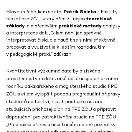
Hlavním řečníkem se stal
Patrik Galeta
z Fakulty
filozofické ZČU, který přiblížil nejen
teoretické
základy
, ale především
praktické metody
analýzy
a interpretace dat. „Cílem není jen správně
interpretovat čísla, ale naučit se s nimi efektivně
pracovat a využívat je k lepším rozhodnutím
v pedagogické praxi,“ zdůraznil.
Kvantitativní výzkumná data byla získána
prostřednictvím dotazníků od studujících prvního
ročníku bakalářského a magisterského studia FPE
ZČU s cílem vylepšit podobu pregraduální přípravy
studentů učitelství, zjistit postoje a názory
studujících přicházejících na FPE ZČU a připravit
doporučení pro zatraktivnění studia na FPE ZČU.
„Přednáška přinesla účastníkům cenné poznatky