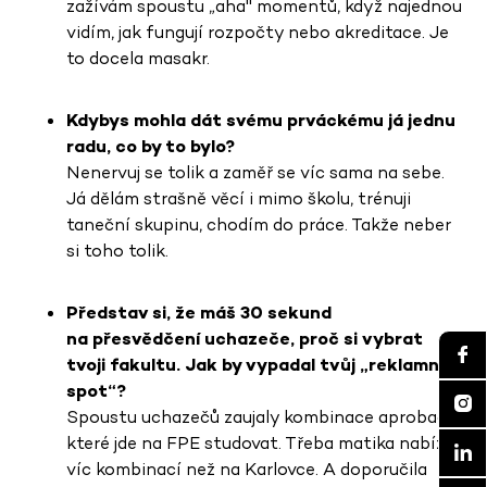
zažívám spoustu „aha" momentů, když najednou
vidím, jak fungují rozpočty nebo akreditace. Je
to docela masakr.
Kdybys mohla dát svému prváckému já jednu
radu, co by to bylo?
Nenervuj se tolik a zaměř se víc sama na sebe.
Já dělám strašně věcí i mimo školu, trénuji
taneční skupinu, chodím do práce. Takže neber
si toho tolik.
Představ si, že máš 30 sekund
na přesvědčení uchazeče, proč si vybrat
tvoji fakultu. Jak by vypadal tvůj „reklamní
spot“?
Spoustu uchazečů zaujaly kombinace aprobací,
které jde na FPE studovat. Třeba matika nabízí
víc kombinací než na Karlovce. A doporučila