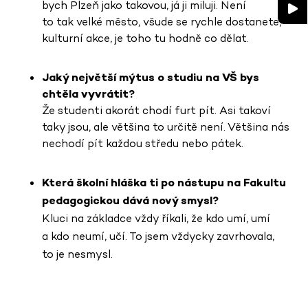
bych Plzeň jako takovou, já ji miluji. Není
to tak velké město, všude se rychle dostanete,
kulturní akce, je toho tu hodně co dělat.
Jaký největší mýtus o studiu na VŠ bys
chtěla vyvrátit?
Že studenti akorát chodí furt pít. Asi takoví
taky jsou, ale většina to určitě není. Většina nás
nechodí pít každou středu nebo pátek.
Která školní hláška ti po nástupu na Fakultu
pedagogickou dává nový smysl?
Kluci na základce vždy říkali, že kdo umí, umí
a kdo neumí, učí. To jsem vždycky zavrhovala,
to je nesmysl.