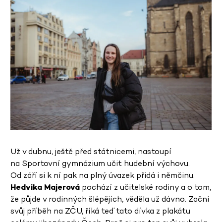
Už v dubnu, ještě před státnicemi, nastoupí
na Sportovní gymnázium učit hudební výchovu.
Od září si k ní pak na plný úvazek přidá i němčinu.
Hedvika Majerová
pochází z učitelské rodiny a o tom,
že půjde v rodinných šlépějích, věděla už dávno. Začni
svůj příběh na ZČU, říká teď tato dívka z plakátu