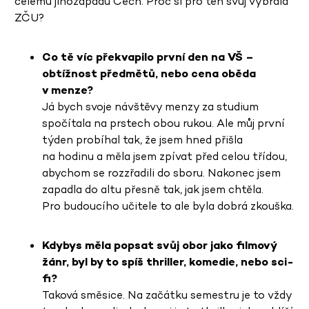
celému jihozápadu Čech. Proč si pro ten svůj vybrala
ZČU?
Co tě víc překvapilo první den na VŠ –
obtížnost předmětů, nebo cena oběda
v menze?
Já bych svoje návštěvy menzy za studium
spočítala na prstech obou rukou. Ale můj první
týden probíhal tak, že jsem hned přišla
na hodinu a měla jsem zpívat před celou třídou,
abychom se rozzřadili do sboru. Nakonec jsem
zapadla do altu přesně tak, jak jsem chtěla.
Pro budoucího učitele to ale byla dobrá zkouška.
Kdybys měla popsat svůj obor jako filmový
žánr, byl by to spíš thriller, komedie, nebo sci-
fi?
Taková směsice. Na začátku semestru je to vždy