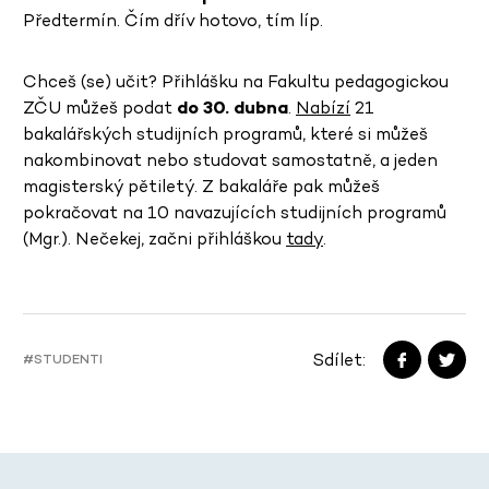
Předtermín. Čím dřív hotovo, tím líp.
Chceš (se) učit? Přihlášku na Fakultu pedagogickou
ZČU můžeš podat
do 30. dubna
.
Nabízí
21
bakalářských studijních programů, které si můžeš
nakombinovat nebo studovat samostatně, a jeden
magisterský pětiletý. Z bakaláře pak můžeš
pokračovat na 10 navazujících studijních programů
(Mgr.). Nečekej, začni přihláškou
tady
.
Sdílet:
#STUDENTI