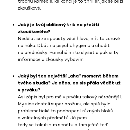
trochu komedie, ke konci je to thriller, jak se blíží
zkouškové.
Jaký je tvůj oblíbený trik na přežití
zkouškového?
Nedělat si ze spousty věcí hlavu, mít to zdravě
na háku. Dbát na psychohygienu a chodit
na přednášky. Pomáhá mi to slyšet a pak si ty
informace u zkoušky vybavím.
Jaký byl ten největší „aha“ moment během
tvého studia? Je něco, co sis přála vědět už
v prváku?
Asi zápis byl pro mě v prváku takový náročnější.
My sice dostali super brožuru, ale spíš bylo
problematické to pochopení různých bloků
a volitelných předmětů. Já jsem
tedy ve fakultním senátu a tam ještě teď