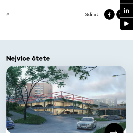
Sdílet:
#
Nejvíce čtete