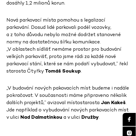
dosáhly 1,2 milionů korun.
Nová parkovací místa pomohou s legalizací
parkování. Dosud lidé parkovali podél vozovky,
a z toho důvodu nebylo možné dodržet stanovené
normy na dostatečnou šířku komunikace.
„V oblastech sídlišť nemáme prostor pro budování
velkých parkovišť, proto jsme rádi za každé nové
parkovací stání, které se nám podaří vybudovat,“ řekl
starosta Čtyřky
Tomáš Soukup
.
„V budování nových pakovacích míst budeme i nadále
pokračovat. V současnosti máme připraveno několik
dalších projektů,“ avizoval místostarosta
Jan Kakeš
.
Jde například o vybudování nových parkovacích míst
v ulici
Nad Dalmatinkou
a v ulici
Družby
.