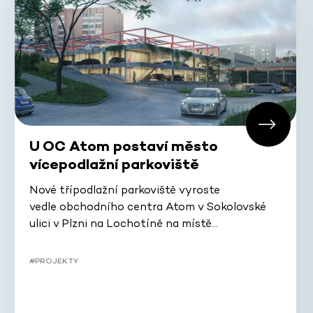
U OC Atom postaví město
vícepodlažní parkoviště
Nové třípodlažní parkoviště vyroste
vedle obchodního centra Atom v Sokolovské
ulici v Plzni na Lochotíně na místě…
#PROJEKTY