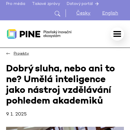
Pro média
Tiskové zprávy
Datový portál
Česky
English
Projekty
Dobrý sluha, nebo ani to
ne? Umělá inteligence
jako nástroj vzdělávání
pohledem akademiků
9. 1. 2025