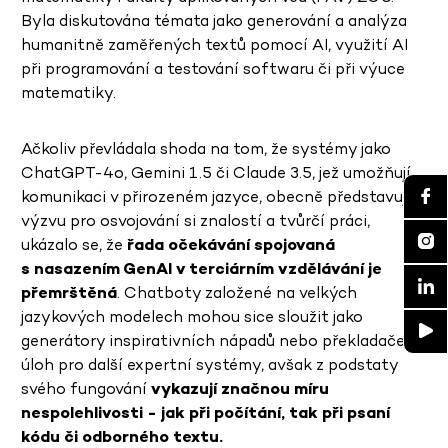
Byla diskutována témata jako generování a analýza
humanitně zaměřených textů pomocí AI, využití AI
při programování a testování softwaru či při výuce
matematiky.
Ačkoliv převládala shoda na tom, že systémy jako
ChatGPT-4o, Gemini 1.5 či Claude 3.5, jež umožňují
komunikaci v přirozeném jazyce, obecně představují
výzvu pro osvojování si znalostí a tvůrčí práci,
ukázalo se, že
řada očekávání
spojovaná
s nasazením GenAI v terciárním vzdělávání
je
přemrštěná
. Chatboty založené na velkých
jazykových modelech mohou sice sloužit jako
generátory inspirativních nápadů nebo překladače
úloh pro další expertní systémy, avšak z podstaty
svého fungování
vykazují značnou míru
nespolehlivosti
- jak při počítání, tak při psaní
kódu či odborného textu.