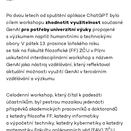
Po dvou letech od spuštění aplikace ChatGPT bylo
cílem workshopu
zhodnotit využitelnost
současné
GenAI
pro potřeby univerzitní výuky
propojené
s výzkumem napříč humanitními a technickými
obory. V pátek 13. prosince loňského roku
se tak na Fakultě filozofické (FF) ZČU v Plzni
uskutečnil interdisciplinární workshop s názvem
GenAI jako nástroj vzdělávání, který reflektoval
aktuální možnosti využití GenAI v terciárním
vzdělávání a výzkumu.
Celodenní workshop, který čítal k padesáti
účastníkům, byl pestrou mozaikou jedenácti
příspěvků akademických pracovníků a doktorandů
z katedry filozofie FF, katedry informatiky
a výpočetní techniky, katedry kybernetiky a katedry
matematiky Fakulty aplikovaných věd (FAV) ZČU.