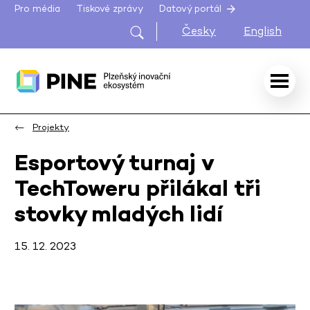
Pro média
Tiskové zprávy
Datový portál
Česky
English
Projekty
Esportový turnaj v
TechToweru přilákal tři
stovky mladých lidí
15. 12. 2023