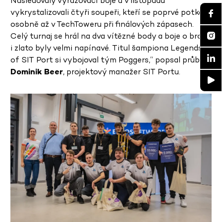
Následovaly vyřazovací boje a v listopadu
vykrystalizovali čtyři soupeři, kteří se poprvé potkali
osobně až v TechToweru při finálových zápasech.
Celý turnaj se hrál na dva vítězné body a boje o bronz
i zlato byly velmi napínavé. Titul šampiona Legends
of SIT Port si vybojoval tým Poggers,“ popsal průběh
Dominik Beer
, projektový manažer SIT Portu.