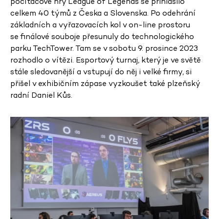
počítačové hry League of Legends se přihlásilo
celkem 40 týmů z Česka a Slovenska. Po odehrání
základních a vyřazovacích kol v on-line prostoru
se finálové souboje přesunuly do technologického
parku TechTower. Tam se v sobotu 9. prosince 2023
rozhodlo o vítězi. Esportový turnaj, který je ve světě
stále sledovanější a vstupují do něj i velké firmy, si
přišel v exhibičním zápase vyzkoušet také plzeňský
radní Daniel Kůs.