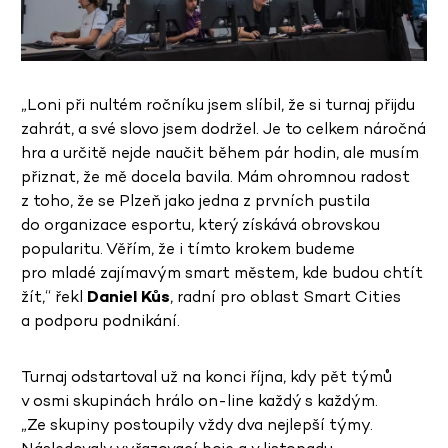
„Loni při nultém ročníku jsem slíbil, že si turnaj přijdu
zahrát, a své slovo jsem dodržel. Je to celkem náročná
hra a určitě nejde naučit během pár hodin, ale musím
přiznat, že mě docela bavila. Mám ohromnou radost
z toho, že se Plzeň jako jedna z prvních pustila
do organizace esportu, který získává obrovskou
popularitu. Věřím, že i tímto krokem budeme
pro mladé zajímavým smart městem, kde budou chtít
žít,“ řekl
Daniel Kůs
, radní pro oblast Smart Cities
a podporu podnikání.
Turnaj odstartoval už na konci října, kdy pět týmů
v osmi skupinách hrálo on-line každý s každým.
„Ze skupiny postoupily vždy dva nejlepší týmy.