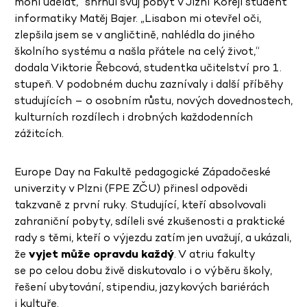
mohl udělat,“ shrnul svůj pobyt v Jižní Koreji student
informatiky Matěj Bajer. „Lisabon mi otevřel oči,
zlepšila jsem se v angličtině, nahlédla do jiného
školního systému a našla přátele na celý život,“
dodala Viktorie Řebcová, studentka učitelství pro 1.
stupeň. V podobném duchu zaznívaly i další příběhy
studujících – o osobním růstu, nových dovednostech,
kulturních rozdílech i drobných každodenních
zážitcích.
Europe Day na Fakultě pedagogické Západočeské
univerzity v Plzni (FPE ZČU) přinesl odpovědi
takzvaně z první ruky. Studující, kteří absolvovali
zahraniční pobyty, sdíleli své zkušenosti a praktické
rady s těmi, kteří o výjezdu zatím jen uvažují, a ukázali,
že
vyjet může opravdu každý
. V atriu fakulty
se po celou dobu živě diskutovalo i o výběru školy,
řešení ubytování, stipendiu, jazykových bariérách
i kultuře.