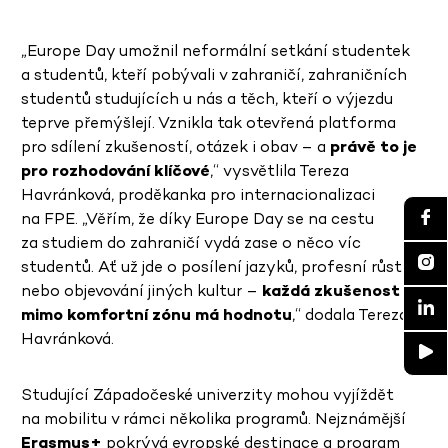
„Europe Day umožnil neformální setkání studentek
a studentů, kteří pobývali v zahraničí, zahraničních
studentů studujících u nás a těch, kteří o výjezdu
teprve přemýšlejí. Vznikla tak otevřená platforma
pro sdílení zkušeností, otázek i obav – a
právě to je
pro rozhodování klíčové
,“ vysvětlila Tereza
Havránková, proděkanka pro internacionalizaci
na FPE. „Věřím, že díky Europe Day se na cestu
za studiem do zahraničí vydá zase o něco víc
studentů. Ať už jde o posílení jazyků, profesní růst
nebo objevování jiných kultur –
každá zkušenost
mimo komfortní zónu má hodnotu
,“ dodala Tereza
Havránková.
Studující Západočeské univerzity mohou vyjíždět
na mobilitu v rámci několika programů. Nejznámější
Erasmus+
pokrývá evropské destinace a program