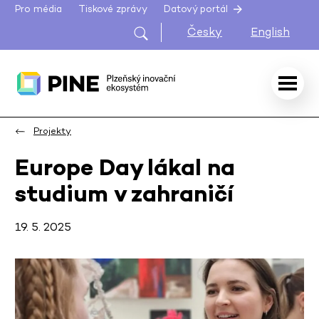
Pro média
Tiskové zprávy
Datový portál
Česky
English
Projekty
Europe Day lákal na
studium v zahraničí
19. 5. 2025