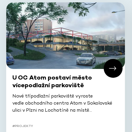
U OC Atom postaví město
vícepodlažní parkoviště
Nové třípodlažní parkoviště vyroste
vedle obchodního centra Atom v Sokolovské
ulici v Plzni na Lochotíně na místě…
#PROJEKTY