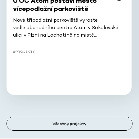
U OC Atom postaví město
vícepodlažní parkoviště
Nové třípodlažní parkoviště vyroste
vedle obchodního centra Atom v Sokolovské
ulici v Plzni na Lochotíně na místě…
#PROJEKTY
Všechny projekty