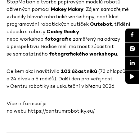
StopMotion a tvorba papírových modelů robotů
oživených pomocí
Makey Makey
. Zájem samozřejmě
vzbudily hlavně robotické workshopy, například
programování robotických autíček
Cutebot
,
třídění
odpadu s roboty
Codey Rocky
nebo workshop
fotografie
zaměřený na odrazy
a perspektivu. Rodiče měli možnost zúčastnit
se samostatného
fotografického workshopu.
Celkem akci navštívilo
102 účastníků
(73 chlapců
a 24 dívek a 5 rodičů). Další den pro veřejnost
v Centru robotiky se uskuteční v březnu 2026.
Více informací je
na webu
https://centrumrobotiky.eu/
.