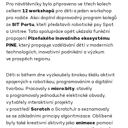
Pro návštěvníky bylo připraveno ve třech kolech
celkem
12 workshopů
pro děti a jeden workshop
pro rodiče. Akci doplnil doprovodný program kolegů
ze
SIT Portu
, kteří představili robotické psy
Spot
a Unitree. Tato spolupráce opět ukázala funkční
propojení
Plzeňského inovačního ekosystému
PINE
, který
propojuje vzdělávání dětí v moderních
technologiích, inovativní podnikání a výzkum
ve prospěch regionu.
Děti si během dne vyzkoušely širokou škálu aktivit
spojených s robotikou, programováním a digitální
tvorbou. Pracovaly s
micro:bity
, stavěly
a programovaly jednoduché elektrické obvody,
vytvářely interaktivní projekty
v prostředí
Scratch
a ScratchJr a seznamovaly
se se základními principy algoritmizace. Oblíbené
byly také kreativní aktivity jako
animace
pomocí