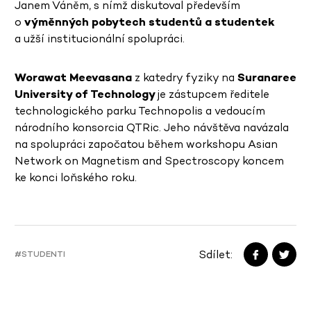
Janem Váněm, s nímž diskutoval především
o
výměnných pobytech studentů a studentek
a užší institucionální spolupráci.
Worawat Meevasana
z katedry fyziky na
Suranaree
University of Technology
je zástupcem ředitele
technologického parku Technopolis a vedoucím
národního konsorcia QTRic. Jeho návštěva navázala
na spolupráci započatou během workshopu Asian
Network on Magnetism and Spectroscopy koncem
ke konci loňského roku.
Sdílet:
#STUDENTI