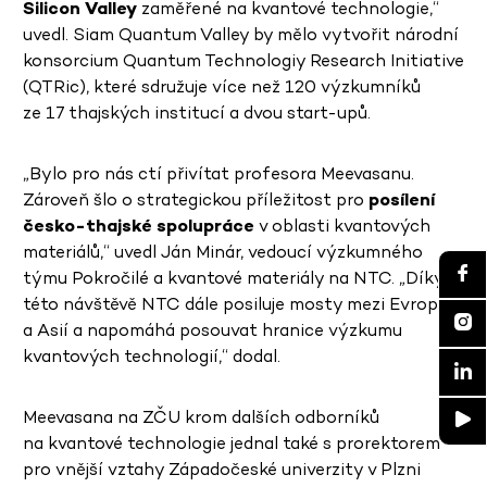
Silicon Valley
zaměřené na kvantové technologie,“
uvedl. Siam Quantum Valley by mělo vytvořit národní
konsorcium Quantum Technologiy Research Initiative
(QTRic), které sdružuje více než 120 výzkumníků
ze 17 thajských institucí a dvou start-upů.
„Bylo pro nás ctí přivítat profesora Meevasanu.
Zároveň šlo o strategickou příležitost pro
posílení
česko-thajské spolupráce
v oblasti kvantových
materiálů,“ uvedl Ján Minár, vedoucí výzkumného
týmu Pokročilé a kvantové materiály na NTC. „Díky
této návštěvě NTC dále posiluje mosty mezi Evropou
a Asií a napomáhá posouvat hranice výzkumu
kvantových technologií,“ dodal.
Meevasana na ZČU krom dalších odborníků
na kvantové technologie jednal také s prorektorem
pro vnější vztahy Západočeské univerzity v Plzni