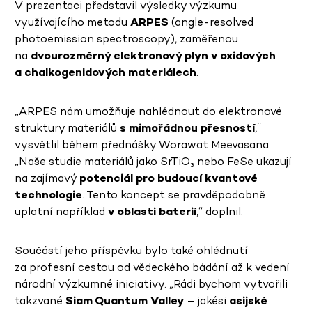
V prezentaci představil výsledky výzkumu
využívajícího metodu
ARPES
(angle-resolved
photoemission spectroscopy), zaměřenou
na
dvourozměrný elektronový plyn v oxidových
a chalkogenidových materiálech
.
„ARPES nám umožňuje nahlédnout do elektronové
struktury materiálů
s mimořádnou přesností
,“
vysvětlil během přednášky Worawat Meevasana.
„Naše studie materiálů jako SrTiO₃ nebo FeSe ukazují
na zajímavý
potenciál pro budoucí kvantové
technologie
. Tento koncept se pravděpodobně
uplatní například
v oblasti baterií
,“ doplnil.
Součástí jeho příspěvku bylo také ohlédnutí
za profesní cestou od vědeckého bádání až k vedení
národní výzkumné iniciativy. „Rádi bychom vytvořili
takzvané
Siam Quantum Valley
– jakési
asijské