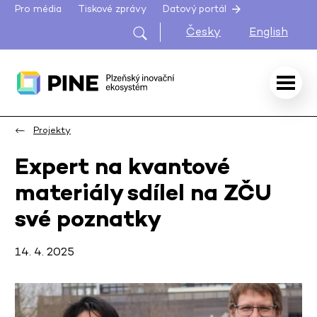
Pro média
Tiskové zprávy
Datový portál
Česky
English
Projekty
Expert na kvantové
materiály sdílel na ZČU
své poznatky
14. 4. 2025