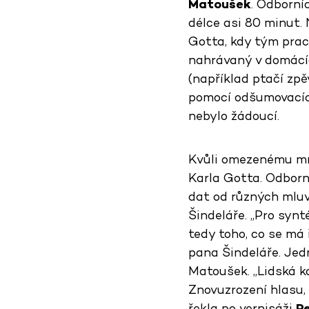
Matoušek
. Odborní
délce asi 80 minut. 
Gotta, kdy tým praco
nahrávaný v domácí
(například ptačí zpě
pomocí odšumovacích
nebylo žádoucí.
Kvůli omezenému mno
Karla Gotta. Odborn
dat od různých mluvč
Šindeláře. „Pro syn
tedy toho, co se má 
pana Šindeláře. Jedn
Matoušek. „Lidská ka
Znovuzrození hlasu, 
řekla po vernisáži
R