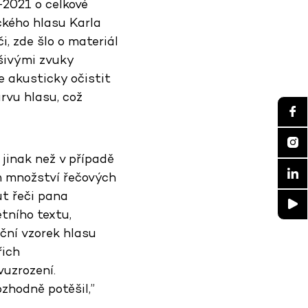
–2021 o celkové
ckého hlasu Karla
, zde šlo o materiál
šivými zvuky
e akusticky očistit
rvu hlasu, což
jinak než v případě
m množství řečových
ut řeči pana
tního textu,
nční vzorek hlasu
řich
vuzrození.
zhodně potěšil,”