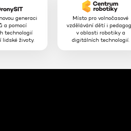
 novou generaci
Místo pro volnočasové
ů a pomocí
vzdělávání dětí i pedago
h technologií
v oblasti robotiky a
 lidské životy.
digitálních technologií.