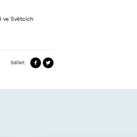
ě ve Světcích
Sdílet: