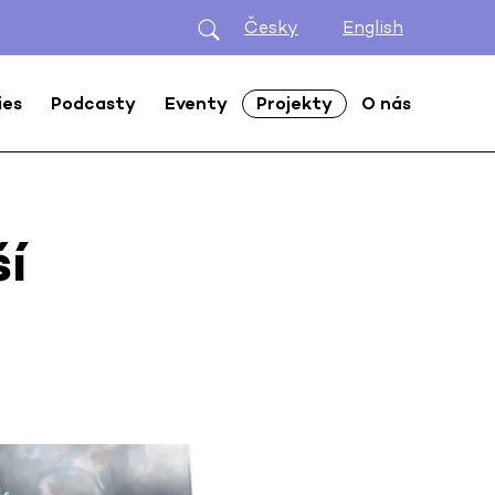
Česky
English
ies
Podcasty
Eventy
Projekty
O nás
ší