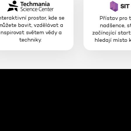
nteraktivní prostor, kde se
Přístav pro 
můžete bavit, vzdělávat a
nadšence, s
inspirovat světem vědy a
začínající start
techniky.
hledají místo 