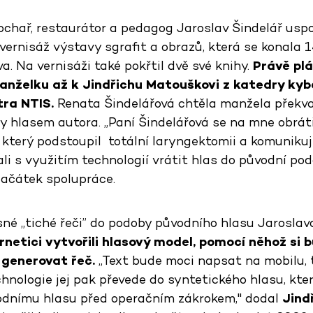
chař, restaurátor a pedagog Jaroslav Šindelář uspoř
vernisáž výstavy sgrafit a obrazů, která se konala 1
a. Na vernisáži také pokřtil dvě své knihy.
Právě pl
nželku až k Jindřichu Matouškovi z katedry kyb
ra NTIS.
Renata Šindelářová chtěla manžela překvap
ly hlasem autora. „Paní Šindelářová se na mne obrát
 který podstoupil totální laryngektomii a komunikuj
li s využitím technologií vrátit hlas do původní pod
ačátek spolupráce.
né „tiché řeči” do podoby původního hlasu Jaroslav
rnetici vytvořili hlasový model, pomocí něhož si
 generovat řeč.
„Text bude moci napsat na mobilu, 
hnologie jej pak převede do syntetického hlasu, kte
vodnímu hlasu před operačním zákrokem," dodal
Jind