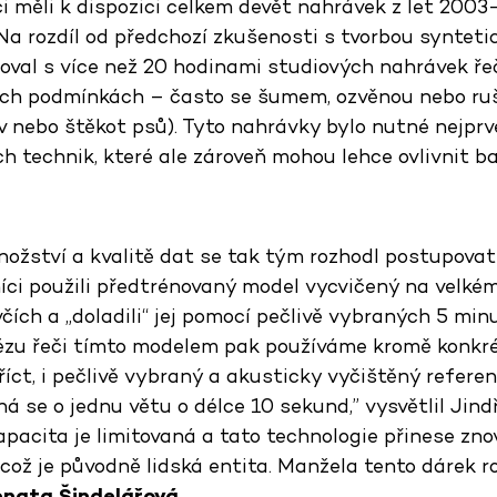
ci měli k dispozici celkem devět nahrávek z let 2003
Na rozdíl od předchozí zkušenosti s tvorbou synteti
val s více než 20 hodinami studiových nahrávek řeči
ch podmínkách – často se šumem, ozvěnou nebo ru
v nebo štěkot psů). Tyto nahrávky bylo nutné nejprv
 technik, které ale zároveň mohou lehce ovlivnit ba
žství a kvalitě dat se tak tým rozhodl postupovat 
íci použili předtrénovaný model vycvičený na velké
ích a „doladili“ jej pomocí pečlivě vybraných 5 min
tézu řeči tímto modelem pak používáme kromě konkré
říct, i pečlivě vybraný a akusticky vyčištěný refere
á se o jednu větu o délce 10 sekund,” vysvětlil Jind
pacita je limitovaná a tato technologie přinese zno
což je původně lidská entita. Manžela tento dárek ro
enata Šindelářová
.