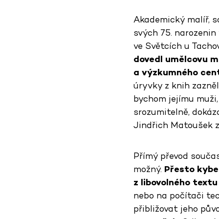
Akademický malíř, so
svých 75. narozenin 
ve Světcích u Tachov
dovedl umělcovu ma
a výzkumného cent
úryvky z knih zazně
bychom jejímu muži,
srozumitelně, dokáza
Jindřich Matoušek z
Přímý převod součas
možný.
Přesto kybe
z libovolného textu
nebo na počítači tec
přibližovat jeho pů