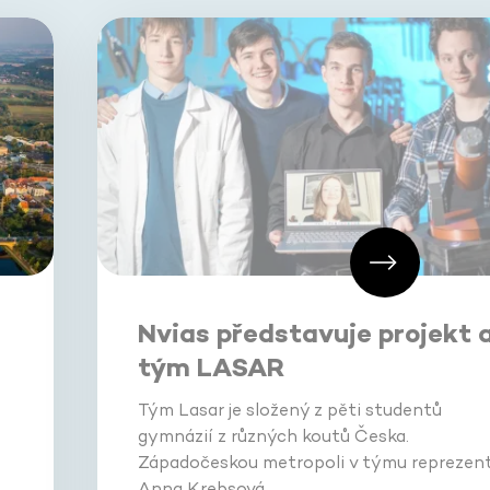
Nvias představuje projekt 
tým LASAR
Tým Lasar je složený z pěti studentů
gymnázií z různých koutů Česka.
Západočeskou metropoli v týmu reprezent
Anna Krebsová…