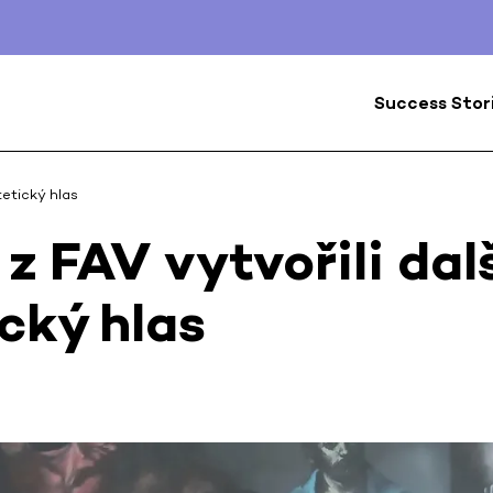
Success Stor
tetický hlas
 z FAV vytvořili dal
cký hlas