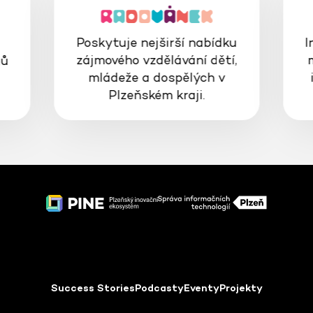
Poskytuje nejširší nabídku
I
zájmového vzdělávání dětí,
gů
mládeže a dospělých v
Plzeňském kraji.
Success Stories
Podcasty
Eventy
Projekty