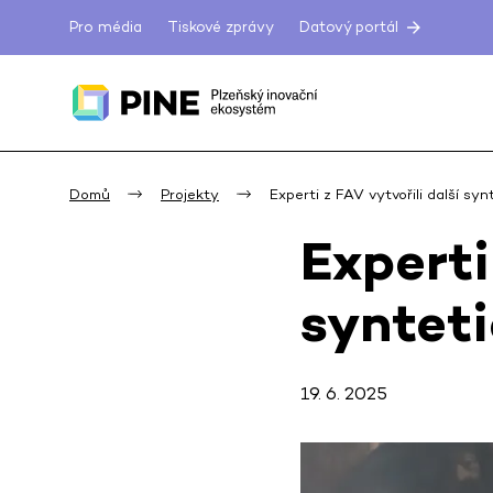
Pro média
Tiskové zprávy
Datový portál
Domů
Projekty
Experti z FAV vytvořili další syn
Experti
synteti
19. 6. 2025