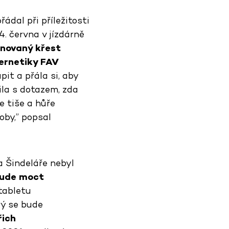
ádal při příležitosti
4. června v jízdárně
ánovaný křest
ernetiky FAV
it a přála si, aby
ila s dotazem, zda
e tiše a hůře
oby,” popsal
a Šindeláře nebyl
 bude moct
tabletu
rý se bude
řich