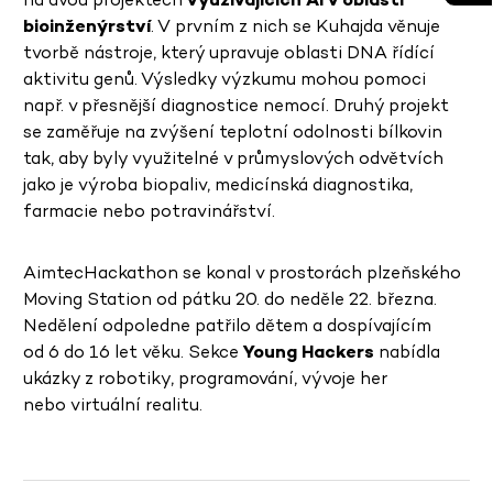
bioinženýrství
. V prvním z nich se Kuhajda věnuje
tvorbě nástroje, který upravuje oblasti DNA řídící
aktivitu genů. Výsledky výzkumu mohou pomoci
např. v přesnější diagnostice nemocí. Druhý projekt
se zaměřuje na zvýšení teplotní odolnosti bílkovin
tak, aby byly využitelné v průmyslových odvětvích
jako je výroba biopaliv, medicínská diagnostika,
farmacie nebo potravinářství.
AimtecHackathon se konal v prostorách plzeňského
Moving Station od pátku 20. do neděle 22. března.
Nedělení odpoledne patřilo dětem a dospívajícím
od 6 do 16 let věku. Sekce
Young Hackers
nabídla
ukázky z robotiky, programování, vývoje her
nebo virtuální realitu.