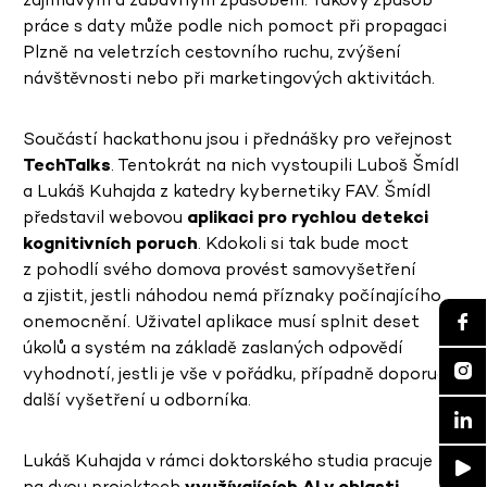
práce s daty může podle nich pomoct při propagaci
Plzně na veletrzích cestovního ruchu, zvýšení
návštěvnosti nebo při marketingových aktivitách.
Součástí hackathonu jsou i přednášky pro veřejnost
TechTalks
. Tentokrát na nich vystoupili Luboš Šmídl
a Lukáš Kuhajda z katedry kybernetiky FAV. Šmídl
představil webovou
aplikaci pro rychlou detekci
kognitivních poruch
. Kdokoli si tak bude moct
z pohodlí svého domova provést samovyšetření
a zjistit, jestli náhodou nemá příznaky počínajícího
onemocnění. Uživatel aplikace musí splnit deset
úkolů a systém na základě zaslaných odpovědí
vyhodnotí, jestli je vše v pořádku, případně doporučí
další vyšetření u odborníka.
Lukáš Kuhajda v rámci doktorského studia pracuje
na dvou projektech
využívajících AI v oblasti