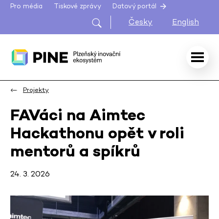
Pro média
Tiskové zprávy
Datový portál
Česky
English
Projekty
FAVáci na Aimtec
Hackathonu opět v roli
mentorů a spíkrů
24. 3. 2026