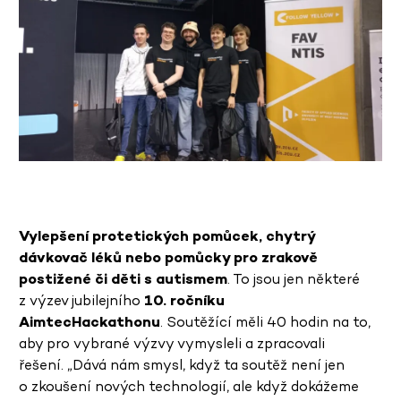
Vylepšení protetických pomůcek, chytrý
dávkovač léků nebo pomůcky pro zrakově
postižené či děti s autismem
. To jsou jen některé
z výzev jubilejního
10. ročníku
AimtecHackathonu
. Soutěžící měli 40 hodin na to,
aby pro vybrané výzvy vymysleli a zpracovali
řešení. „Dává nám smysl, když ta soutěž není jen
o zkoušení nových technologií, ale když dokážeme