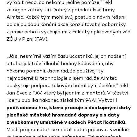
vyrobit něco, co někomu reálně pomůže,“ řekl
za organizátory Jiří Dobrý z pořadatelské firmy
Aimtec. Každý tým mohl svůj postup a návrh řešení
po celou dobu konání akce konzultovat s odborníky
z praxe nebo s vyučujícími z Fakulty aplikovaných věd
ZČU v Plzni (FAV).
„Já si nesmírně vážím času účastníků, jejich nadšení
a toho, jak tráví dlouhé hodiny kódováním, aby
někomu pomohli. Jsem rád, že používají ty
nejmodernější technologie a jsem rád, že Aimtec
poskytuje podporu takovým bohulibým účelům,“ řekl
Jan Švec z FAV, který byl jedním z mentorů. Vítězství
i cenu publika nakonec získal tým 94AI. Vytvořil
počítačovou hru, která pracuje s dostupnými daty
plzeňské městské hromadné dopravy a s daty
z webkamery umístěné v sadech Pětatřicátníků
.
Mladí programátoři se snažili data zpracovat vizuálně
zajímavým a zábavným způsobem. Takový způsob