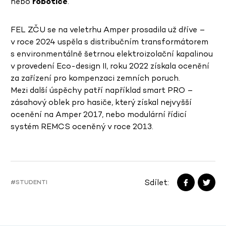
nebo
robotice
.
FEL ZČU se na veletrhu Amper prosadila už dříve –
v roce 2024 uspěla s distribučním transformátorem
s environmentálně šetrnou elektroizolační kapalinou
v provedení Eco-design II, roku 2022 získala ocenění
za zařízení pro kompenzaci zemních poruch.
Mezi další úspěchy patří například smart PRO –
zásahový oblek pro hasiče, který získal nejvyšší
ocenění na Amper 2017, nebo modulární řídicí
systém REMCS oceněný v roce 2013.
Sdílet:
#STUDENTI