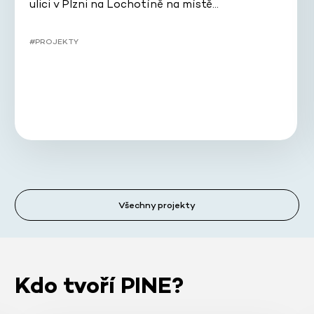
ulici v Plzni na Lochotíně na místě…
#PROJEKTY
Všechny projekty
Kdo tvoří PINE?