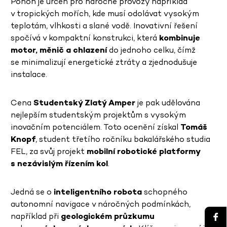
Pohon je určen pro náročné provozy například
v tropických mořích, kde musí odolávat vysokým
teplotám, vlhkosti a slané vodě. Inovativní řešení
spočívá v kompaktní konstrukci, která
kombinuje
motor, měnič a chlazení
do jednoho celku, čímž
se minimalizují energetické ztráty a zjednodušuje
instalace.
Cena
Studentský Zlatý Amper
je pak udělována
nejlepším studentským projektům s vysokým
inovačním potenciálem. Toto ocenění získal
Tomáš
Knopf
, student třetího ročníku bakalářského studia
FEL, za svůj projekt
mobilní robotické platformy
s nezávislým řízením kol
.
Jedná se o
inteligentního robota
schopného
autonomní navigace v náročných podmínkách,
například při
geologickém průzkumu