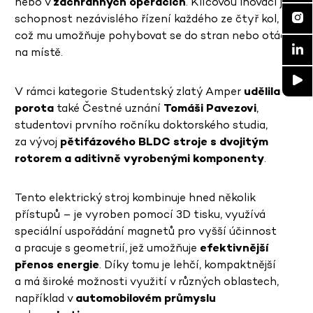
nebo v
záchranných operacích
. Klíčovou inovací je
schopnost nezávislého řízení každého ze čtyř kol,
což mu umožňuje pohybovat se do stran nebo otáčet
na místě.
V rámci kategorie Studentský zlatý Amper
udělila
porota
také Čestné uznání
Tomáši Pavezovi
,
studentovi prvního ročníku doktorského studia,
za vývoj
pětifázového BLDC stroje s dvojitým
rotorem a aditivně vyrobenými komponenty
.
Tento elektrický stroj kombinuje hned několik
přístupů – je vyroben pomocí 3D tisku, využívá
speciální uspořádání magnetů pro vyšší účinnost
a pracuje s geometrií, jež umožňuje
efektivnější
přenos energie
. Díky tomu je lehčí, kompaktnější
a má široké možnosti využití v různých oblastech,
například v
automobilovém průmyslu