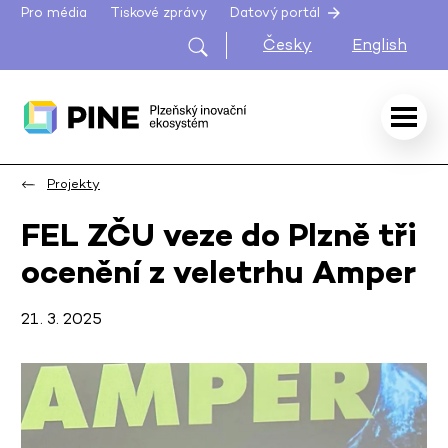
Pro média
Tiskové zprávy
Datový portál
Česky
English
Projekty
FEL ZČU veze do Plzně tři
ocenění z veletrhu Amper
21. 3. 2025