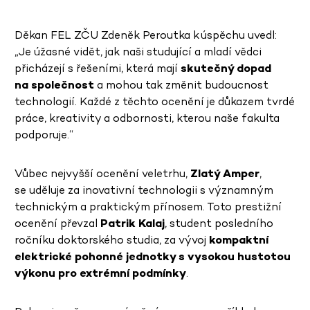
Děkan FEL ZČU Zdeněk Peroutka k úspěchu uvedl:
„Je úžasné vidět, jak naši studující a mladí vědci
přicházejí s řešeními, která mají
skutečný dopad
na společnost
a mohou tak změnit budoucnost
technologií. Každé z těchto ocenění je důkazem tvrdé
práce, kreativity a odbornosti, kterou naše fakulta
podporuje.“
Vůbec nejvyšší ocenění veletrhu,
Zlatý Amper
,
se uděluje za inovativní technologii s významným
technickým a praktickým přínosem. Toto prestižní
ocenění převzal
Patrik Kalaj
, student posledního
ročníku doktorského studia, za vývoj
kompaktní
elektrické pohonné jednotky s vysokou hustotou
výkonu pro extrémní podmínky
.