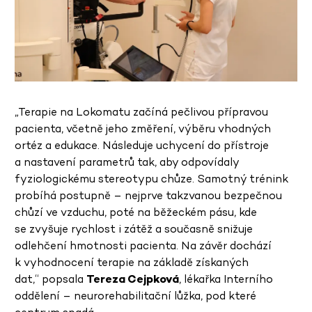
„Terapie na Lokomatu začíná pečlivou přípravou
pacienta, včetně jeho změření, výběru vhodných
ortéz a edukace. Následuje uchycení do přístroje
a nastavení parametrů tak, aby odpovídaly
fyziologickému stereotypu chůze. Samotný trénink
probíhá postupně – nejprve takzvanou bezpečnou
chůzí ve vzduchu, poté na běžeckém pásu, kde
se zvyšuje rychlost i zátěž a současně snižuje
odlehčení hmotnosti pacienta. Na závěr dochází
k vyhodnocení terapie na základě získaných
dat,“ popsala
Tereza Cejpková
, lékařka Interního
oddělení – neurorehabilitační lůžka, pod které