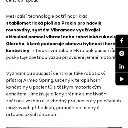
centrum spadá.
Mezi další technologie patří například
stabilometrická plošina Prokin pro nácvik
rovnováhy, systém Vibramoov využívající
stimulaci pomocí vibrací nebo robotická rukavice
Gloreha, která podporuje obnovu hybnosti horní
končetiny
. Interaktivní tabule Myro pak pacientům
poskytuje zpětnou vazbu při cvičení jemné motoriky.
Významnou součástí centra je také robotický
přístroj Armeo Spring, určený k terapii horní
končetiny u pacientů s těžkým motorickým
deficitem. Umožňuje cílený trénink s motivační
zpětnou vazbou a je vhodný pro pacienty po cévních
mozkových příhodách, poraněních míchy či
ortopedických úrazech.