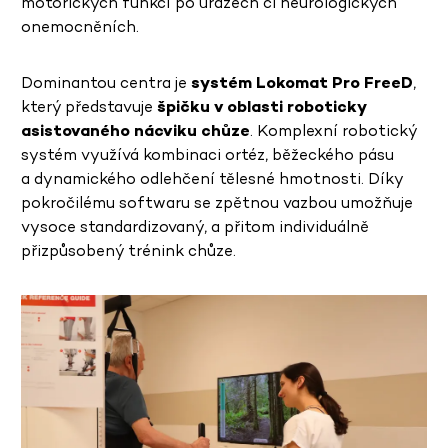
motorických funkcí po úrazech či neurologických
onemocněních.
Dominantou centra je
systém Lokomat Pro FreeD
,
který představuje
špičku v oblasti roboticky
asistovaného nácviku chůze
. Komplexní robotický
systém využívá kombinaci ortéz, běžeckého pásu
a dynamického odlehčení tělesné hmotnosti. Díky
pokročilému softwaru se zpětnou vazbou umožňuje
vysoce standardizovaný, a přitom individuálně
přizpůsobený trénink chůze.