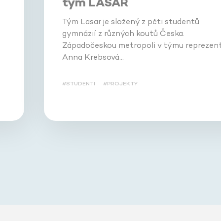
tým LASAR
Tým Lasar je složený z pěti studentů
gymnázií z různých koutů Česka.
Západočeskou metropoli v týmu reprezent
Anna Krebsová…
#STUDENTI
#PROJEKTY