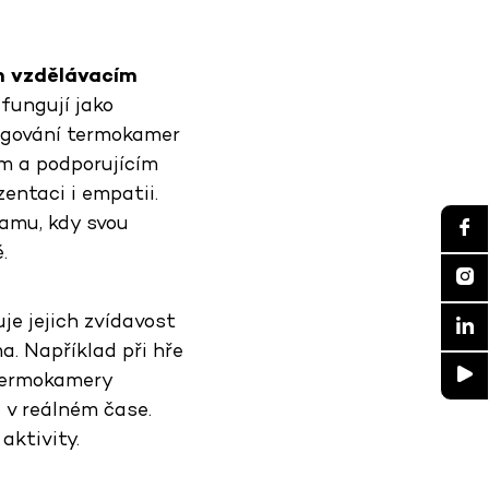
m vzdělávacím
 fungují jako
ngování termokamer
m a podporujícím
zentaci i empatii.
ramu, kdy svou
.
uje jejich zvídavost
a. Například při hře
 termokamery
a v reálném čase.
aktivity.