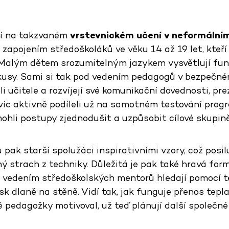
jí na takzvaném
vrstevnickém učení v neformální
 zapojením středoškoláků ve věku 14 až 19 let, kteří
. Malým dětem srozumitelným jazykem vysvětlují fu
kusy. Sami si tak pod vedením pedagogů v bezpečné
li učitele a rozvíjejí své komunikační dovednosti, pre
víc aktivně podíleli už na samotném testování prog
hli postupy zjednodušit a uzpůsobit cílové skupině
 pak starší spolužáci inspirativními vzory, což posil
 strach z techniky. Důležitá je pak také hravá form
d vedením středoškolských mentorů hledají pomocí
isk dlaně na stěně. Vidí tak, jak funguje přenos tepl
pedagožky motivoval, už teď plánují další společné 