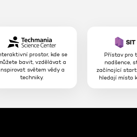
nteraktivní prostor, kde se
Přístav pro 
můžete bavit, vzdělávat a
nadšence, s
inspirovat světem vědy a
začínající start
techniky.
hledají místo 