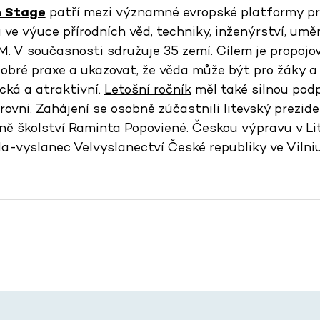
n Stage
patří mezi významné evropské platformy pro
 ve výuce přírodních věd, techniky, inženýrství, umě
M. V současnosti sdružuje 35 zemí. Cílem je propojo
obré praxe a ukazovat, že věda může být pro žáky a 
cká a atraktivní.
Letošní ročník
měl také silnou podp
úrovni. Zahájení se osobně zúčastnili litevský prezi
ě školství Raminta Popovienė. Českou výpravu v Lit
da-vyslanec Velvyslanectví České republiky ve Vilni