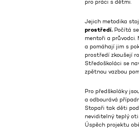
pro práci s dětmi.
Jejich metodika sto
prostředí.
Počítá se
mentoři a průvodci
a pomáhají jim s po
prostředí zkoušejí ro
Středoškoláci se na
zpětnou vazbou pomo
Pro předškoláky jsou
a odbourává případný
Stopaři tak děti po
neviditelný teplý ot
Úspěch projektu obě 