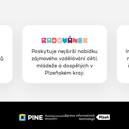
Poskytuje nejširší nabídku
I
zájmového vzdělávání dětí,
gů
mládeže a dospělých v
Plzeňském kraji.