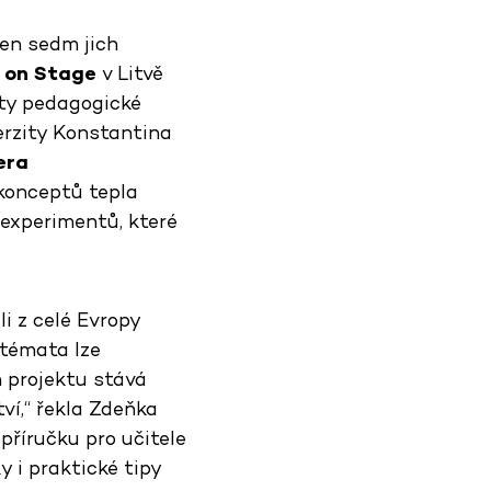
jen sedm jich
 on Stage
v Litvě
lty pedagogické
erzity Konstantina
era
konceptů tepla
experimentů, které
i z celé Evropy
 témata lze
 projektu stává
ví,“ řekla Zdeňka
příručku pro učitele
 i praktické tipy