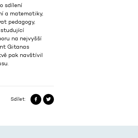
 sdílení
ní a matematiky,
vat pedagogy,
studující
oru na nejvyšší
dent Gitanas
vě pak navštívil
usu.
Sdílet: