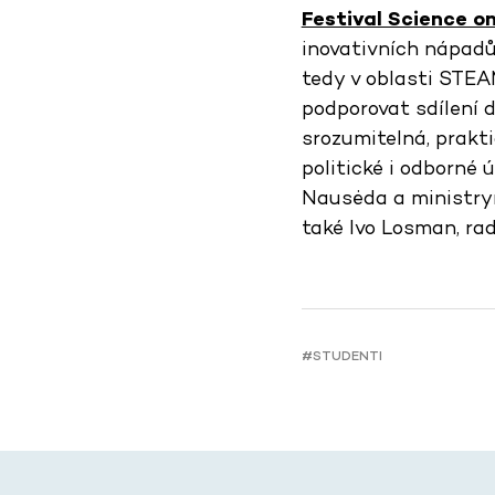
Festival Science o
inovativních nápadů
tedy v oblasti STEA
podporovat sdílení d
srozumitelná, prakti
politické i odborné 
Nausėda a ministryn
také Ivo Losman, ra
#STUDENTI