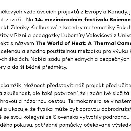
pičkových vzdělávacích projektů z Evropy a Kanady, 
ost zazářit. Na
14. mezinárodním festivalu
Science
ojekt Zdeňky Kielbusové z katedry matematiky Faku
ity v Plzni a pedagožky Ľubomíry Valovičové z Univ
ojekt s názvem
The World of Heat: A Thermal Cam
ucelenou a snadno použitelnou metodiku pro výuku 
ých školách. Nabízí sadu přehledných a bezpečných 
ry a další běžné předměty.
ý okamžik. Možnost představit náš projekt před učitel
 zkušenost, ale také potvrzení, že i zdánlivě složitá
 hravou a názornou cestou. Termokamera se v našem
í a ukazuje, že fyzika může být opravdu dobrodružst
 se svou kolegyní ze Slovenska vytvořily podrobnou 
ždého pokusu, potřebné pomůcky, očekávané výsledky