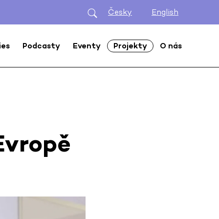
Česky
English
ies
Podcasty
Eventy
Projekty
O nás
 Evropě