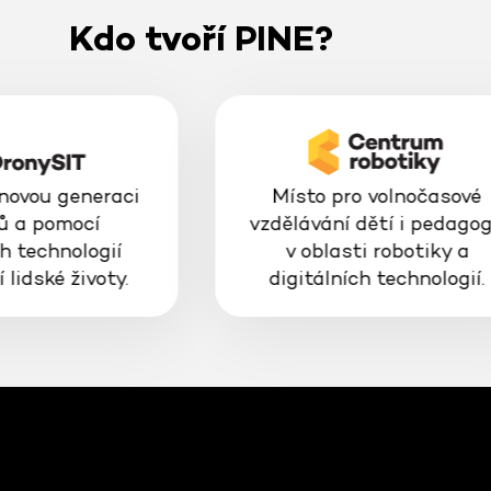
Kdo tvoří PINE?
 novou generaci
Místo pro volnočasové
ů a pomocí
vzdělávání dětí i pedago
h technologií
v oblasti robotiky a
 lidské životy.
digitálních technologií.