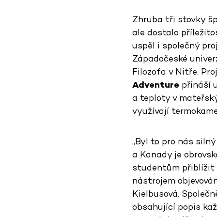
Zhruba tři stovky š
ale dostalo příležit
uspěl i společný pr
Západočeské univerz
Filozofa v Nitře. Pr
Adventure
přináší 
a teploty v mateřsk
využívají termokame
„Byl to pro nás siln
a Kanady je obrovská
studentům přiblížit
nástrojem objevován
Kielbusová. Společně
obsahující popis ka