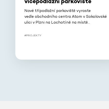
vícepodlažní parkoviště
Nové třípodlažní parkoviště vyroste
vedle obchodního centra Atom v Sokolovské
ulici v Plzni na Lochotíně na místě…
#PROJEKTY