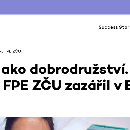
Success Stor
jekt FPE ZČU…
jako dobrodružství.
 FPE ZČU zazářil v