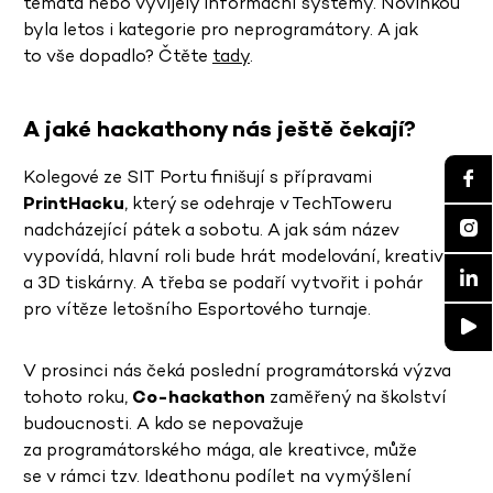
témata nebo vyvíjely informační systémy. Novinkou
byla letos i kategorie pro neprogramátory. A jak
to vše dopadlo? Čtěte
tady
.
A jaké hackathony nás ještě čekají?
Kolegové ze SIT Portu finišují s přípravami
PrintHacku
, který se odehraje v TechToweru
nadcházející pátek a sobotu. A jak sám název
vypovídá, hlavní roli bude hrát modelování, kreativita
a 3D tiskárny. A třeba se podaří vytvořit i pohár
pro vítěze letošního Esportového turnaje.
V prosinci nás čeká poslední programátorská výzva
tohoto roku,
Co-hackathon
zaměřený na školství
budoucnosti. A kdo se nepovažuje
za programátorského mága, ale kreativce, může
se v rámci tzv. Ideathonu podílet na vymýšlení