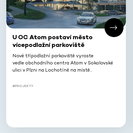
U OC Atom postaví město
vícepodlažní parkoviště
Nové třípodlažní parkoviště vyroste
vedle obchodního centra Atom v Sokolovské
ulici v Plzni na Lochotíně na místě…
#PROJEKTY