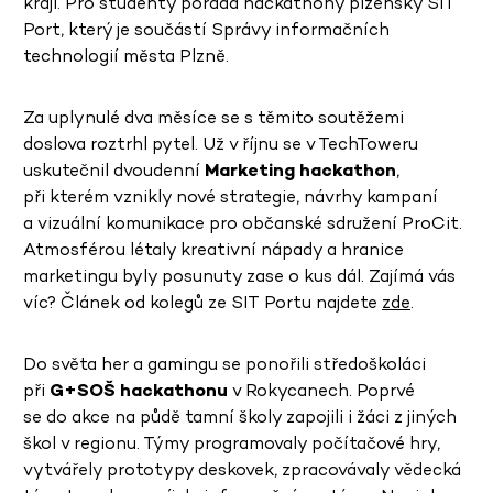
kraji. Pro studenty pořádá hackathony plzeňský SIT
Port, který je součástí Správy informačních
technologií města Plzně.
Za uplynulé dva měsíce se s těmito soutěžemi
doslova roztrhl pytel. Už v říjnu se v TechToweru
uskutečnil dvoudenní
Marketing hackathon
,
při kterém vznikly nové strategie, návrhy kampaní
a vizuální komunikace pro občanské sdružení ProCit.
Atmosférou létaly kreativní nápady a hranice
marketingu byly posunuty zase o kus dál. Zajímá vás
víc? Článek od kolegů ze SIT Portu najdete
zde
.
Do světa her a gamingu se ponořili středoškoláci
při
G+SOŠ hackathonu
v Rokycanech. Poprvé
se do akce na půdě tamní školy zapojili i žáci z jiných
škol v regionu. Týmy programovaly počítačové hry,
vytvářely prototypy deskovek, zpracovávaly vědecká