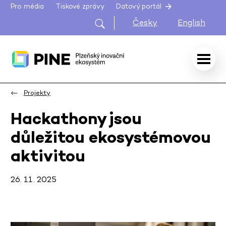
Pro média
Tiskové zprávy
Datový portál
Česky
English
Projekty
Hackathony jsou
důležitou ekosystémovou
aktivitou
26. 11. 2025