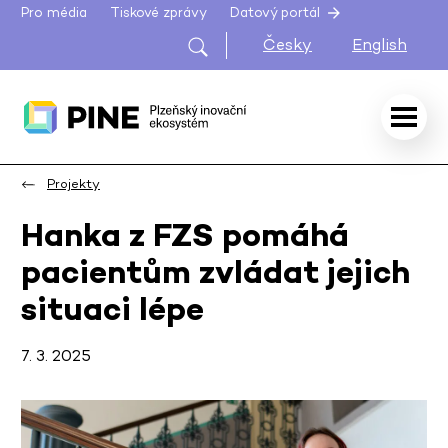
Pro média
Tiskové zprávy
Datový portál
Česky
English
Projekty
Hanka z FZS pomáhá
pacientům zvládat jejich
situaci lépe
7. 3. 2025