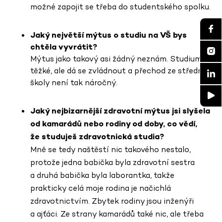
možné zapojit se třeba do studentského spolku.
Jaký největší mýtus o studiu na VŠ bys
chtěla vyvrátit?
Mýtus jako takový asi žádný neznám.
Studium je
těžké, ale dá se zvládnout a přechod ze střední
školy není tak náročný.
Jaký nejbizarnější zdravotní mýtus jsi slyšela
od kamarádů nebo rodiny od doby, co vědí,
že studuješ zdravotnická studia?
Mně se tedy naštěstí nic takového nestalo,
protože jedna babička byla zdravotní sestra
a druhá babička byla laborantka, takže
prakticky celá moje rodina je načichlá
zdravotnictvím. Zbytek rodiny jsou inženýři
a ajťáci. Ze strany kamarádů také nic, ale třeba