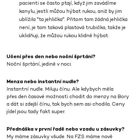
pacienti se často ptají, když jim zavádíme
kanylu, jestli můžou hýbat rukou, aniž by jim
ublížila "ta jehlička". Přitom tam žádná jehlička
není, je tam taková plastová trubička, takže je
uklidňuji, že můžou rukou klidně hýbat.
Učení přes den nebo noční šprtání?
Noční šprtání, jedině v noci.
Menza nebo instantní nudle?
Instantní nudle. Miluju čínu. Ale kdybych měla
přes den časové možnosti chodit do menzy na Bory
a dát si zdejší čínu, tak bych sem asi chodila. Ceny
jídel jsou tady fakt super.
Přednáška v první řadě nebo vzadu u zásuvky?
My máme zásuvky všude. Na FZS máme nově