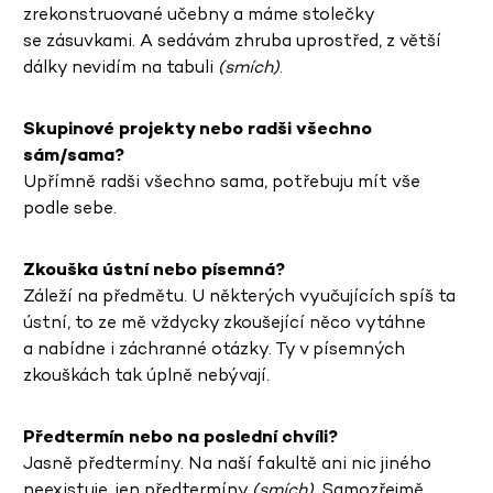
zrekonstruované učebny a máme stolečky
se zásuvkami. A sedávám zhruba uprostřed, z větší
dálky nevidím na tabuli
(smích)
.
Skupinové projekty nebo radši všechno
sám/sama?
Upřímně radši všechno sama, potřebuju mít vše
podle sebe.
Zkouška ústní nebo písemná?
Záleží na předmětu. U některých vyučujících spíš ta
ústní, to ze mě vždycky zkoušející něco vytáhne
a nabídne i záchranné otázky. Ty v písemných
zkouškách tak úplně nebývají.
Předtermín nebo na poslední chvíli?
Jasně předtermíny. Na naší fakultě ani nic jiného
neexistuje, jen předtermíny
(smích)
. Samozřejmě