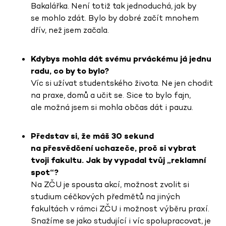
Bakalářka. Není totiž tak jednoduchá, jak by
se mohlo zdát. Bylo by dobré začít mnohem
dřív, než jsem začala.
Kdybys mohla dát svému prváckému já jednu
radu, co by to bylo?
Víc si užívat studentského života. Ne jen chodit
na praxe, domů a učit se. Sice to bylo fajn,
ale možná jsem si mohla občas dát i pauzu.
Představ si, že máš 30 sekund
na přesvědčení uchazeče, proč si vybrat
tvoji fakultu. Jak by vypadal tvůj „reklamní
spot“?
Na ZČU je spousta akcí, možnost zvolit si
studium céčkových předmětů na jiných
fakultách v rámci ZČU i možnost výběru praxí.
Snažíme se jako studující i víc spolupracovat, je