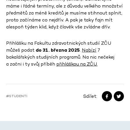
máme i řádné termíny, ale z důvodu velkého množství
předmětů za méně kreditů je musíme stihnout splnit,
proto začínáme co nejdřív. A pak je taky fajn mít
alespoň týden klid, když člověk vše zvládne dřív.
Přihlášku na Fakultu zdravotnických studií ZČU
můžeš podat
do 31. března 2025
.
Nabízí
7
bakalářských studijních programů. Na nic nečekej
a začni i ty svůj příběh
přihláškou na ZČU.
Sdílet:
#STUDENTI