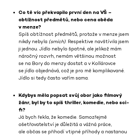
Co tě víc překvapilo první den na VŠ –
obtížnost předmětů, nebo cena oběda
v menze?
Spíš obtížnost předmětů, protože v menze jsem
nikdy nebyla
(smích)
. Respektive navštívila jsem
ji jednou. Jídlo nebylo špatné, ale jelikož mám
náročný rozvrh, nemám většinou možnost
se na Bory do menzy dostat a v Kollárovce
se jídlo objednává, což je pro mě komplikované.
Jídlo si tedy často vařím sama.
Kdybys měla popsat svůj obor jako filmový
žánr, byl by to spíš thriller, komedie, nebo sci-
fi?
Já bych řekla, že komedie. Samozřejmě
ošetřovatelství je důležitá a vážná práce,
ale občas se přihodí vtipné příhody a nastanou