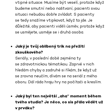
vtipné situace. Musíme být veselí, protože když
budeme smutní nebo naštvaní, pacienti svou
situaci nebudou dobře zvládat. S pacienty
se tedy snažíme vtipkovat, když to jde. Je
důležité, aby pacienti viděli úsměv, protože když
se usmějete, usměje se i druhá osoba.
Jaký je tvůj oblíbený trik na přežití
zkouškového?
Seriály, v poslední době zejména ty
se zdravotnickou tématikou. Zaprvé v nich
hledám chyby a zadruhé si říkám, že když už
se zrovna neučím, dívám se na seriál z mého
oboru. Dál ráda hraju hry na počítači a kreslím.
Jaký byl ten největší „aha“ moment během
tvého studia? Je něco, co sis přála vědět už
v prváku?