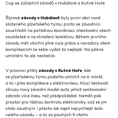
Cup se zúčastnil závodů v Hubálově a Kutné Hoře.
Říjnové
závody v Hubálově
byly první akcí nově
složeného plzeňského týmu, proto se závodníci
soustředili na pořádnou koordinaci, otestování všech
součástek a na stmelení kolektivu. Během prvního
závodu měli všichni plné ruce práce a navzdory všem
komplikacích ze sebe vydali to nejlepší. Na pěkné
umístění to ale nestačilo.
V prosinci přišly
závody v Kutné Hoře
, kde
se plzeňskému týmu podařilo umístit na 6. místě,
a to i přes komplikace s elektronikou. Kluci testovali
zbrusu nový závodní model auta, jehož sestavování
zabralo více času, než předpokládali. Neměli pak
prostor pro řádnou kontrolu elektroniky, což se jim
stalo osudným. I přesto ale zajeli nejrychlejší kolo
celého závodu – a to za pouhých 9 vteřin.