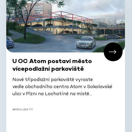
U OC Atom postaví město
vícepodlažní parkoviště
Nové třípodlažní parkoviště vyroste
vedle obchodního centra Atom v Sokolovské
ulici v Plzni na Lochotíně na místě…
#PROJEKTY