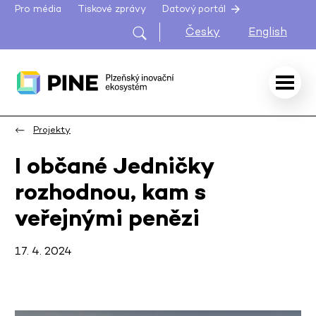
Pro média
Tiskové zprávy
Datový portál
Česky
English
Projekty
I občané Jedničky
rozhodnou, kam s
veřejnými penězi
17. 4. 2024