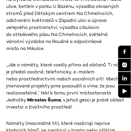
ulice, betlém v parku U Bazénu, výsadba okrasných
stromů před Dětským centrem Na Chmelnicích,
odstranění květináčů v Západní ulici a úprava
veřejného prostranství, výsadba cibulovin
do středového pásu Na Chmelnicích, světelná
vánoční výzdoba na Roudné a odpočinkové
místo na Mikulce.
„Jde o náměty, které vzešly přímo od občanů. Ti nám
je předali osobně, telefonicky, e-mailem
nebo prostřednictvím našich sociálních sítí. Všechny
jmenované projekty jsme posoudili a víme, že jsou
realizovatelné,“ řekl k tomu první místostarosta
Jedničky
Miroslav Šuma
, v jehož gesci je právě oblast
investic a životního prostředí.
Náměty (maximálně tři), které nasbírají nejvíce
kladných hlasů, se zrealizují v tomto nebo příštím