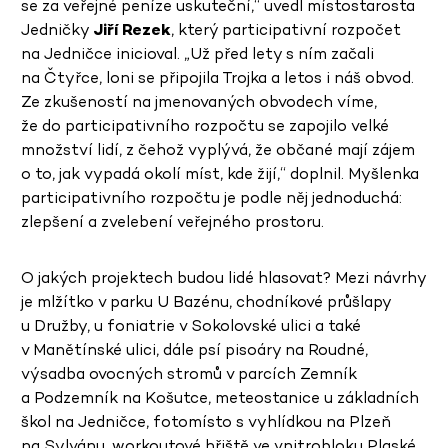
se za veřejné peníze uskuteční,“ uvedl místostarosta
Jedničky
Jiří Rezek
, který participativní rozpočet
na Jedničce inicioval. „Už před lety s ním začali
na Čtyřce, loni se připojila Trojka a letos i náš obvod.
Ze zkušeností na jmenovaných obvodech víme,
že do participativního rozpočtu se zapojilo velké
množství lidí, z čehož vyplývá, že občané mají zájem
o to, jak vypadá okolí míst, kde žijí,“ doplnil. Myšlenka
participativního rozpočtu je podle něj jednoduchá:
zlepšení a zvelebení veřejného prostoru.
O jakých projektech budou lidé hlasovat? Mezi návrhy
je mlžítko v parku U Bazénu, chodníkové průšlapy
u Družby, u foniatrie v Sokolovské ulici a také
v Manětínské ulici, dále psí pisoáry na Roudné,
výsadba ovocných stromů v parcích Zemník
a Podzemník na Košutce, meteostanice u základních
škol na Jedničce, fotomísto s vyhlídkou na Plzeň
na Sylvánu, workoutové hřiště ve vnitrobloku Plaské