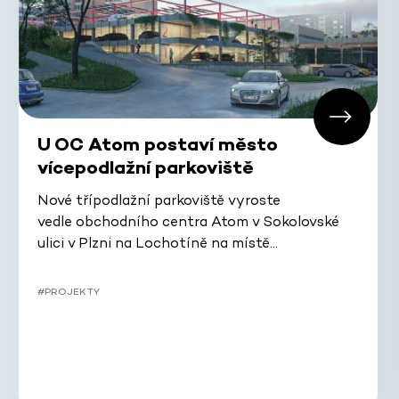
U OC Atom postaví město
vícepodlažní parkoviště
Nové třípodlažní parkoviště vyroste
vedle obchodního centra Atom v Sokolovské
ulici v Plzni na Lochotíně na místě…
#PROJEKTY