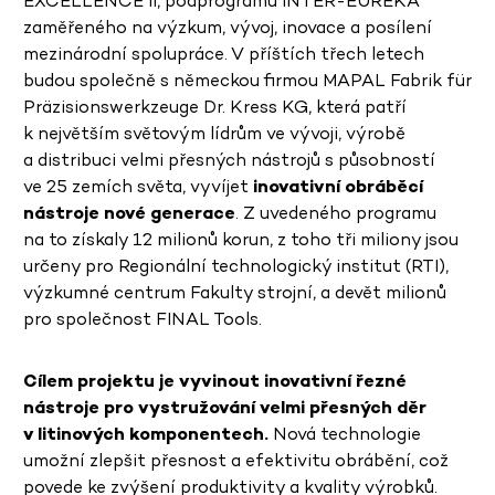
EXCELLENCE II, podprogramu INTER-EUREKA
zaměřeného na výzkum, vývoj, inovace a posílení
mezinárodní spolupráce. V příštích třech letech
budou společně s německou firmou
MAPAL Fabrik für
Präzisionswerkzeuge Dr. Kress KG, která patří
k největším světovým lídrům ve vývoji, výrobě
a distribuci velmi přesných nástrojů s působností
ve 25 zemích světa,
vyvíjet
inovativní obráběcí
nástroje nové generace
. Z uvedeného programu
na to získaly 12 milionů korun, z toho tři miliony jsou
určeny pro Regionální technologický institut (RTI),
výzkumné centrum Fakulty strojní, a devět milionů
pro společnost FINAL Tools.
Cílem projektu je vyvinout inovativní řezné
nástroje pro vystružování velmi přesných děr
v litinových komponentech.
Nová technologie
umožní zlepšit přesnost a efektivitu obrábění, což
povede ke zvýšení produktivity a kvality výrobků.