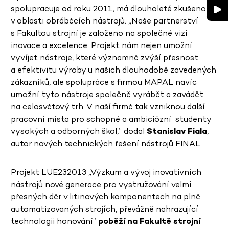
spolupracuje od roku 2011, má dlouholeté zkušenosti
v oblasti obráběcích nástrojů. „Naše partnerství
s Fakultou strojní je založeno na společné vizi
inovace a excelence. Projekt nám nejen umožní
vyvíjet nástroje, které významně zvýší přesnost
a efektivitu výroby u našich dlouhodobě zavedených
zákazníků, ale spolupráce s firmou MAPAL navíc
umožní tyto nástroje společně vyrábět a zavádět
na celosvětový trh. V naší firmě tak vzniknou další
pracovní místa pro schopné a ambiciózní studenty
vysokých a odborných škol,“ dodal
Stanislav Fiala
,
autor nových technických řešení nástrojů FINAL.
Projekt LUE232013 „Výzkum a vývoj inovativních
nástrojů nové generace pro vystružování velmi
přesných děr v litinových komponentech na plně
automatizovaných strojích, převážně nahrazující
technologii honování“
poběží na Fakultě strojní