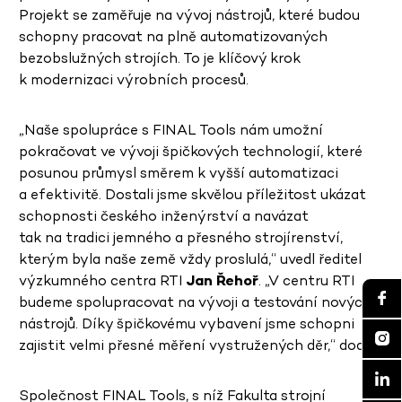
Projekt se zaměřuje na vývoj nástrojů, které budou
schopny pracovat na plně automatizovaných
bezobslužných strojích. To je klíčový krok
k modernizaci výrobních procesů.
„Naše spolupráce s FINAL Tools nám umožní
pokračovat ve vývoji špičkových technologií, které
posunou průmysl směrem k vyšší automatizaci
a efektivitě. Dostali jsme skvělou příležitost ukázat
schopnosti českého inženýrství a navázat
tak na tradici jemného a přesného strojírenství,
kterým byla naše země vždy proslulá,“
uvedl ředitel
výzkumného centra RTI
Jan Řehoř
. „V centru RTI
budeme spolupracovat na vývoji a testování nových
nástrojů. Díky špičkovému vybavení jsme schopni
zajistit velmi přesné měření vystružených děr,“ dodal.
Společnost FINAL Tools, s níž Fakulta strojní