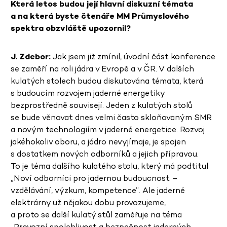
Která letos budou její hlavní diskuzní témata
a na která byste čtenáře MM Průmyslového
spektra obzvláště upozornil?
J. Zdebor:
Jak jsem již zmínil, úvodní část konference
se zaměří na roli jádra v Evropě a v ČR. V dalších
kulatých stolech budou diskutována témata, která
s budoucím rozvojem jaderné energetiky
bezprostředně souvisejí. Jeden z kulatých stolů
se bude věnovat dnes velmi často skloňovaným SMR
a novým technologiím v jaderné energetice. Rozvoj
jakéhokoliv oboru, a jádro nevyjímaje, je spojen
s dostatkem nových odborníků a jejich přípravou.
To je téma dalšího kulatého stolu, který má podtitul
„Noví odborníci pro jadernou budoucnost –
vzdělávání, výzkum, kompetence“. Ale jaderné
elektrárny už nějakou dobu provozujeme,
a proto se další kulatý stůl zaměřuje na téma
„Provozní spolehlivost a bezpečnost jaderných