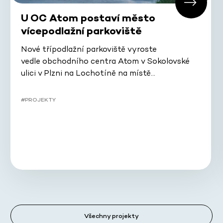
U OC Atom postaví město
vícepodlažní parkoviště
Nové třípodlažní parkoviště vyroste
vedle obchodního centra Atom v Sokolovské
ulici v Plzni na Lochotíně na místě…
#PROJEKTY
Všechny projekty