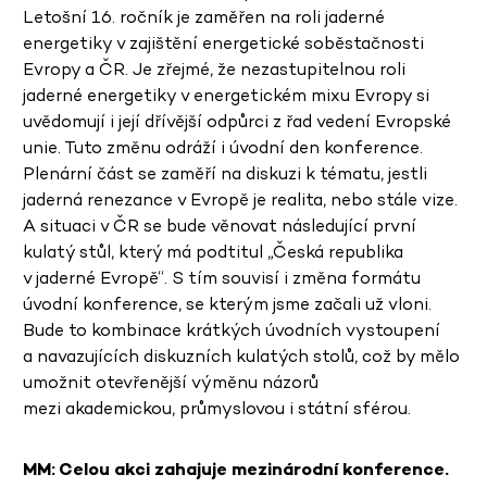
Letošní 16. ročník je zaměřen na roli jaderné
energetiky v zajištění energetické soběstačnosti
Evropy a ČR. Je zřejmé, že nezastupitelnou roli
jaderné energetiky v energetickém mixu Evropy si
uvědomují i její dřívější odpůrci z řad vedení Evropské
unie. Tuto změnu odráží i úvodní den konference.
Plenární část se zaměří na diskuzi k tématu, jestli
jaderná renezance v Evropě je realita, nebo stále vize.
A situaci v ČR se bude věnovat následující první
kulatý stůl, který má podtitul „Česká republika
v jaderné Evropě“. S tím souvisí i změna formátu
úvodní konference, se kterým jsme začali už vloni.
Bude to kombinace krátkých úvodních vystoupení
a navazujících diskuzních kulatých stolů, což by mělo
umožnit otevřenější výměnu názorů
mezi akademickou, průmyslovou i státní sférou.
MM: Celou akci zahajuje mezinárodní konference.