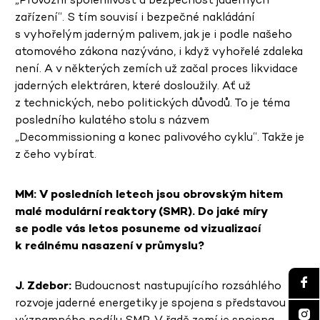
zařízení“. S tím souvisí i bezpečné nakládání
s vyhořelým jaderným palivem, jak je i podle našeho
atomového zákona nazýváno, i když vyhořelé zdaleka
není. A v některých zemích už začal proces likvidace
jaderných elektráren, které dosloužily. Ať už
z technických, nebo politických důvodů. To je téma
posledního kulatého stolu s názvem
„Decommissioning a konec palivového cyklu“. Takže je
z čeho vybírat.
MM: V posledních letech jsou obrovským hitem
malé modulární reaktory (SMR). Do jaké míry
se podle vás letos posuneme od vizualizací
k reálnému nasazení v průmyslu?
J. Zdebor:
Budoucnost nastupujícího rozsáhlého
rozvoje jaderné energetiky je spojena s představou
významného podílu SMR. V řadě zemí je spojena