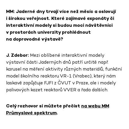
MM: Jaderné dny trvají více než měsíc a oslovují
i širokou veřejnost. Které zajímavé exponáty či
interaktivní modely si budou moci návštěvníci
v prostorách univerzity prohlédnout
na doprovodné výstavě?
J. Zdebor:
Mezi oblíbené interaktivní modely
výstavní části Jaderných dnů patří určitě např.
karusel na měření aktivity různých materiálů, funkční
model školního reaktoru VR-1 (Vrabec), který nám
laskavě zapůjčuje FJFI z ČVUT v Praze, ale i modely
palivových kazet reaktorů VVER a řada dalších.
Celý rozhovor si můžete přečíst
na webu MM
Průmyslové spektrum
.