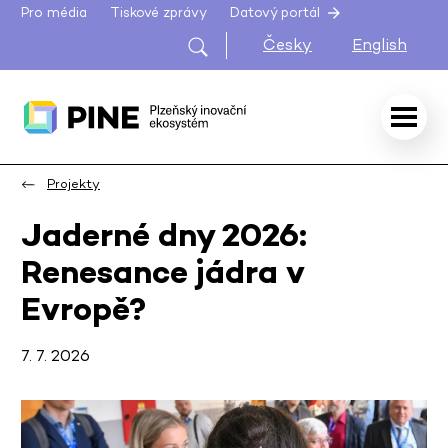
Pro média
Tiskové zprávy
Datový portál
Česky
English
Projekty
Jaderné dny 2026:
Renesance jádra v
Evropě?
7. 7. 2026