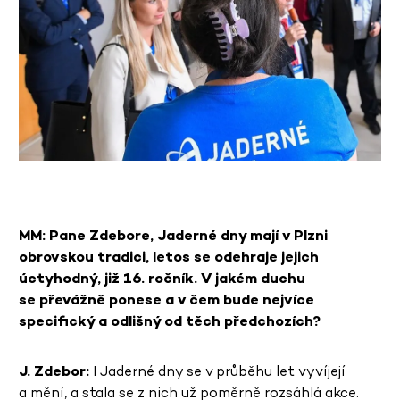
MM: Pane Zdebore, Jaderné dny mají v Plzni
obrovskou tradici, letos se odehraje jejich
úctyhodný, již 16. ročník. V jakém duchu
se převážně ponese a v čem bude nejvíce
specifický a odlišný od těch předchozích?
J. Zdebor:
I Jaderné dny se v průběhu let vyvíjejí
a mění, a stala se z nich už poměrně rozsáhlá akce.