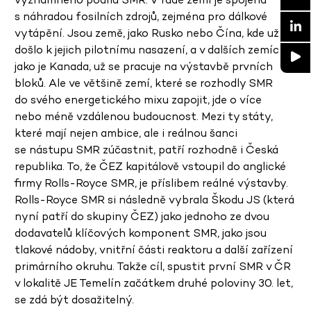
s náhradou fosilních zdrojů, zejména pro dálkové
vytápění. Jsou země, jako Rusko nebo Čína, kde už
došlo k jejich pilotnímu nasazení, a v dalších zemích,
jako je Kanada, už se pracuje na výstavbě prvních
bloků. Ale ve většině zemí, které se rozhodly SMR
do svého energetického mixu zapojit, jde o více
nebo méně vzdálenou budoucnost. Mezi ty státy,
které mají nejen ambice, ale i reálnou šanci
se nástupu SMR zúčastnit, patří rozhodně i Česká
republika. To, že ČEZ kapitálově vstoupil do anglické
firmy Rolls-Royce SMR, je příslibem reálné výstavby.
Rolls-Royce SMR si následně vybrala Škodu JS (která
nyní patří do skupiny ČEZ) jako jednoho ze dvou
dodavatelů klíčových komponent SMR, jako jsou
tlakové nádoby, vnitřní části reaktoru a další zařízení
primárního okruhu. Takže cíl, spustit první SMR v ČR
v lokalitě JE Temelín začátkem druhé poloviny 30. let,
se zdá být dosažitelný.