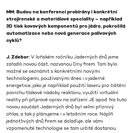
MM: Budou na konferenci probírány i konkrétní
strojírenské a materiálové speciality – například
3D tisk kovových komponentů pro jádro, pokročilá
automatizace nebo nová generace palivových
cyklů?
J. Zdebor:
V loňském ročníku Jaderných dnů jsme
zařadili novou část, nazvanou Dny firem. Tam bylo
možné se seznámit s konkrétními novými
technologiemi, používanými dnes i v jaderné
energetice, jako je například použití laseru pro čištění
povrchu tlakové nádoby reaktoru, využití virtuální
reality při přípravě oprav na zařízení JE apod. Na tuto
novou součást Jaderných dnů byl velmi příznivý
ohlas, a tak ji plánujeme i v letošním roce. Náplň
jednotlivých dnů firem se dolaďuje, ale vámi
vzpomenuté technologie se tam určitě dostanou.