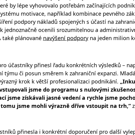
eré by lépe vyhovovalo potřebám začínajících podnik
systému motivace, například kombinace pevného zák
íření podpory nákladů spojených s účastí na zahranič
šak jednoznačně ocenili srozumitelnou a administrat
 také plánované
navýšení podpory
na jeden milion k
ro účastníky přinesl řadu konkrétních výsledků – na
í týmu či posun směrem k zahraniční expanzi. Mladá 
ýrazný krok k větší profesionalizaci podnikání.
„Inku
 vstupovali jsme do programu s nulovými zkušeno
cí jsme získávali jasné vedení a rychle jsme pochop
tomu jsme mohli výrazně dříve vstoupit na trh,“
z
tníků přinesla i konkrétní doporučení pro další vyl