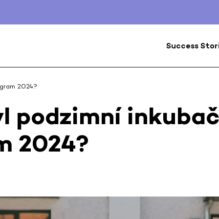
Success Stor
rogram 2024?
l podzimní inkubač
m 2024?