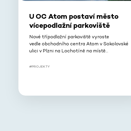
U OC Atom postaví město
vícepodlažní parkoviště
Nové třípodlažní parkoviště vyroste
vedle obchodního centra Atom v Sokolovské
ulici v Plzni na Lochotíně na místě…
#PROJEKTY