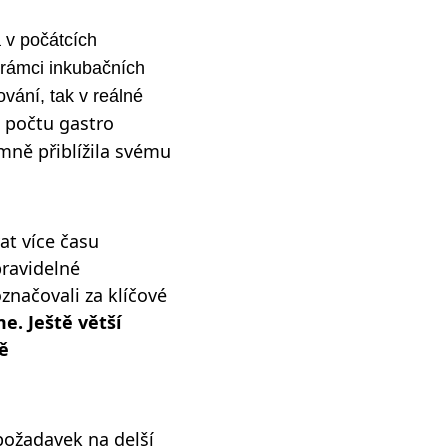
a v počátcích
 rámci inkubačních
vání, tak v reálné
 počtu gastro
mně přiblížila svému
at více času
pravidelné
značovali za klíčové
e. Ještě větší
ě
 požadavek na delší