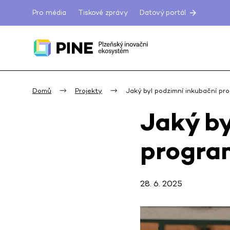
Pro média
Tiskové zprávy
Datový portál
Domů
Projekty
Jaký byl podzimní inkubační p
Jaký by
progra
28. 6. 2025