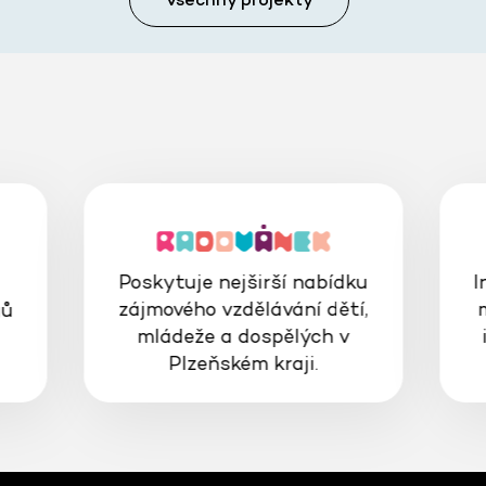
Poskytuje nejširší nabídku
I
zájmového vzdělávání dětí,
gů
mládeže a dospělých v
Plzeňském kraji.