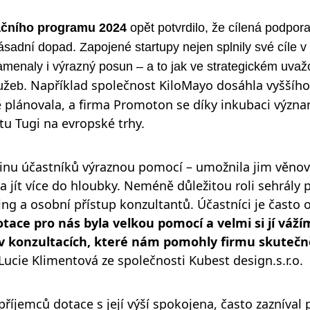
ačního programu 2024
opět potvrdilo, že cílená podpor
sadní dopad. Zapojené startupy nejen splnily své cíle v
amenaly i výrazný posun – a to jak ve strategickém uvažo
Například společnost KiloMayo dosáhla vyššího
lužeb.
 plánovala, a firma Promoton se díky inkubaci význa
tu Tugi na evropské trhy.
šinu účastníků výraznou pomocí – umožnila jim věnov
 jít více do hloubky. Neméně důležitou roli sehrály 
ng a osobní přístup konzultantů. Účastníci je často o
tace pro nás byla velkou pomocí a velmi si jí vážím
 v konzultacích, které nám pomohly firmu skutečn
Lucie Klimentová ze společnosti Kubest design.s.r.o.
 příjemců dotace s její výší spokojena, často zazníval