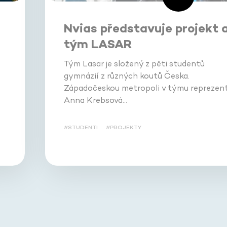
Nvias představuje projekt 
tým LASAR
Tým Lasar je složený z pěti studentů
gymnázií z různých koutů Česka.
Západočeskou metropoli v týmu reprezent
Anna Krebsová…
#STUDENTI
#PROJEKTY