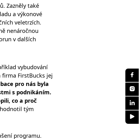
ů. Zazněly také
ladu a výkonové
ních veletrzích.
ivně nenáročnou
orun v dalších
příklad vybudování
firma FirstBucks jej
bace pro nás byla
stmi s podnikáním.
ili, co a proč
hodnotil tým
epšení programu.