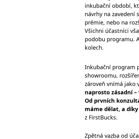
inkubační období, kt
návrhy na zavedení 
prémie, nebo na rozš
Všichni účastníci v
podobu programu. A
kolech.
Inkubační program p
showroomu, rozšířen
zároveň vnímá jako v
naprosto zásadní –
Od prvních konzulta
máme dělat, a díky 
z FirstBucks.
Zpětná vazba od účas