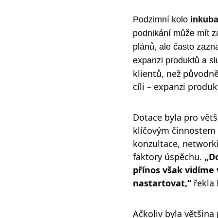
Podzimní kolo
inkub
podnikání může mít zá
plánů, ale často zazn
expanzi produktů a s
klientů, než původně
cíli – expanzi produk
Dotace byla pro vět
klíčovým činnostem a
konzultace, networki
faktory úspěchu.
„
Do
přínos však vidíme
nastartovat,“
řekla 
Ačkoliv byla většina