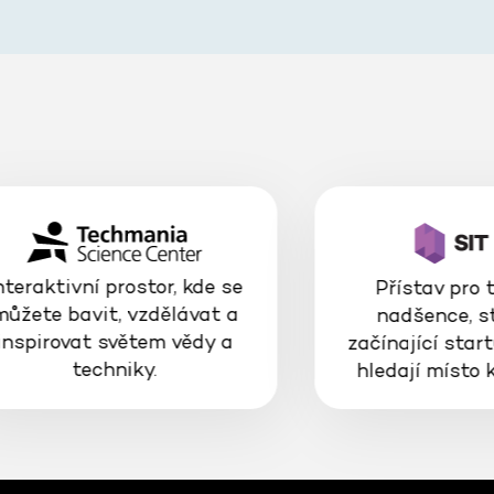
nteraktivní prostor, kde se
Přístav pro 
můžete bavit, vzdělávat a
nadšence, s
inspirovat světem vědy a
začínající start
techniky.
hledají místo 