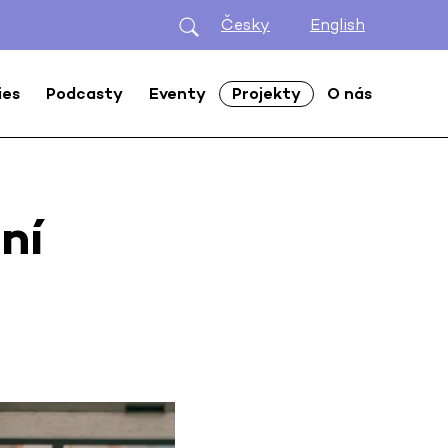
Česky
English
ies
Podcasty
Eventy
Projekty
O nás
ní