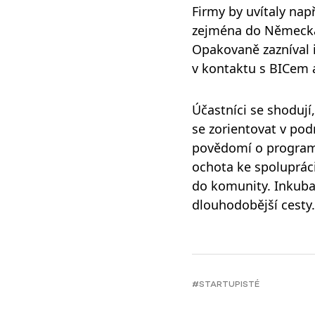
Firmy by uvítaly nap
zejména do Německa, 
Opakovaně zazníval i
v kontaktu s BICem a
Účastníci se shodují
se zorientovat v podn
povědomí o programu
ochota ke spoluprác
do komunity. Inkuba
dlouhodobější cesty.
#STARTUPISTÉ