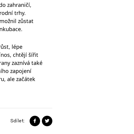
do zahraničí,
odní trhy.
možnil zůstat
inkubace.
ůst, lépe
os, chtějí šířit
strany zaznívá také
ího zapojení
u, ale začátek
Sdílet: