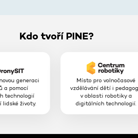
Kdo tvoří PINE?
 novou generaci
Místo pro volnočasové
ů a pomocí
vzdělávání dětí i pedago
h technologií
v oblasti robotiky a
 lidské životy.
digitálních technologií.