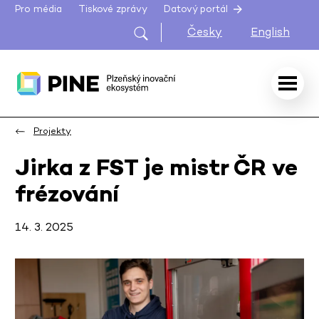
Pro média
Tiskové zprávy
Datový portál
Česky
English
Projekty
Jirka z FST je mistr ČR ve
frézování
14. 3. 2025