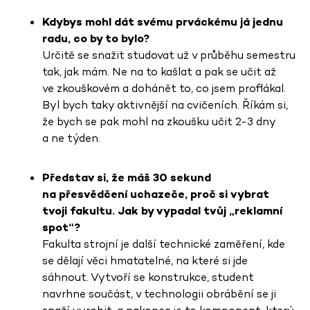
Kdybys mohl dát svému prváckému já jednu
radu, co by to bylo?
Určitě se snažit studovat už v průběhu semestru
tak, jak mám. Ne na to kašlat a pak se učit až
ve zkouškovém a dohánět to, co jsem proflákal.
Byl bych taky aktivnější na cvičeních. Říkám si,
že bych se pak mohl na zkoušku učit 2-3 dny
a ne týden.
Představ si, že máš 30 sekund
na přesvědčení uchazeče, proč si vybrat
tvoji fakultu. Jak by vypadal tvůj „reklamní
spot“?
Fakulta strojní je další technické zaměření, kde
se dělají věci hmatatelné, na které si jde
sáhnout. Vytvoří se konstrukce, student
navrhne součást, v technologii obrábění se ji