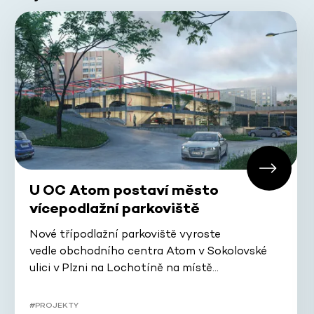
U OC Atom postaví město
vícepodlažní parkoviště
Nové třípodlažní parkoviště vyroste
vedle obchodního centra Atom v Sokolovské
ulici v Plzni na Lochotíně na místě…
#PROJEKTY