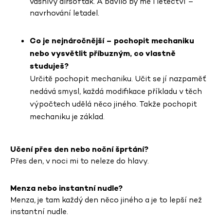
vášnivý airsofťák. A bavilo by mě i letectví –
navrhování letadel.
Co je nejnáročnější – pochopit mechaniku
nebo vysvětlit příbuzným, co vlastně
studuješ?
Určitě pochopit mechaniku. Učit se jí nazpaměť
nedává smysl, každá modifikace příkladu v těch
výpočtech udělá něco jiného. Takže pochopit
mechaniku je základ.
Učení přes den nebo noční šprtání?
Přes den, v noci mi to neleze do hlavy.
Menza nebo instantní nudle?
Menza, je tam každý den něco jiného a je to lepší než
instantní nudle.