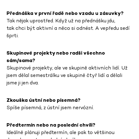
Přednáška v první řadě nebo vzadu u zásuvky?
Tak nějak uprostřed. Když už na přednášku jdu,
tak chci být aktivní a něco si odnést. A vepředu sedí
šprti.
Skupinové projekty nebo radši všechno
sám/sama?
Skupinové projekty, ale ve skupině aktivních lidí. Už
jsem dělal semestrálku ve skupině čtyř lidí a dělali
jsme ji jen dva.
Zkouška ústní nebo písemná?
Spíše písemná, z ústní jsem nervózní.
Předtermín nebo na poslední chvíli?
Ideálně plánuji předtermín, ale pak to většinou