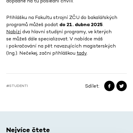
dopadne na tu poslední chvíli.
Přihlášku na Fakultu strojní ZČU do bakalářských
programů můžeš podat
do 21. dubna 2025
.
Nabízí
dva hlavní studijní programy, ve kterých
se můžeš dále specializovat. V nabídce máš
i pokračování na pět navazujících magisterských
(Ing.). Nečekej, začni přihláškou
tady
.
Sdílet:
#STUDENTI
Nejvíce čtete