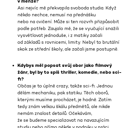
v menze?
Asi nejvíc mě překvapila svoboda studia. Když
někdo nechce, nemusí na přednášku
nebo na cvičení. Může si ten rozvrh přizpůsobit
podle potřeb. Zaujalo mě, že se vyučující snažili
vysvětlovat jednoduše, i z matiky začali
od základů s rovnicemi, limity. Nebyl to brutální
skok ze střední školy, ale začali jsme postupně.
Kdybys měl popsat svůj obor jako filmový
žánr, byl by to spíš thriller, komedie, nebo sci-
fi?
Občas je to úplně crazy, takže sci-fi. Jednou
dělám mechaniku, pak statiku. Těch oborů,
kterými musíme procházet, je hodně. Zatím
tedy znám velkou škálu předmětů, ale nikde
nemám znalost detailů. Očekávám,
že se budeme specializovat na navazujícím
studiu nebo přímo někde v podniku v práci.