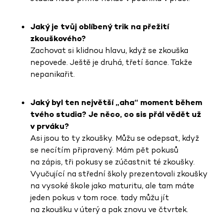
Jaký je tvůj oblíbený trik na přežití
zkouškového?
Zachovat si klidnou hlavu, když se zkouška
nepovede. Ještě je druhá, třetí šance. Takže
nepanikařit.
Jaký byl ten největší „aha“ moment během
tvého studia? Je něco, co sis přál vědět už
v prváku?
Asi jsou to ty zkoušky. Můžu se odepsat, když
se necítím připravený. Mám pět pokusů
na zápis, tři pokusy se zúčastnit té zkoušky.
Vyučující na střední školy prezentovali zkoušky
na vysoké škole jako maturitu, ale tam máte
jeden pokus v tom roce. tady můžu jít
na zkoušku v úterý a pak znovu ve čtvrtek.