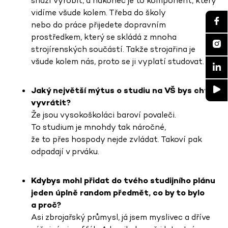
snaží vyrobit, a nakonec je to komponent, který
vidíme všude kolem. Třeba do školy
nebo do práce přijedete dopravním
prostředkem, který se skládá z mnoha
strojírenských součástí. Takže strojařina je
všude kolem nás, proto se ji vyplatí studovat.
Jaký největší mýtus o studiu na VŠ bys chtěl
vyvrátit?
Že jsou vysokoškoláci baroví povaleči.
To studium je mnohdy tak náročné,
že to přes hospody nejde zvládat. Takoví pak
odpadají v prváku.
Kdybys mohl přidat do tvého studijního plánu
jeden úplně random předmět, co by to bylo
a proč?
Asi zbrojařský průmysl, já jsem myslivec a dříve