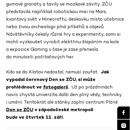
gumové granáty a tavily se mozkové závity. ZČU
představila například robotickou misi na Mars,
kvantový svět v Minecraftu, deskovku místo učebnice
nebo živou archeologii plná příběhů a objevů.
Návštěvníky čekaly různé hry a experimenty, sami si
mohli vyzkoušet vyrobit elektřinu šlapáním na kole
a expozice Gaming v čase je zase přenesla
do minulosti počítačových her.
Kdo se do Klatov nedostal, nemusí zoufat.
Jak
vypadal červnový Den se ZČU, si může
prohlédnout ve
fotogalerii
.
Už po prázdninách
navíc chystá univerzita další den plný vědy, techniky
i umění. Tentokrát ale stánky zaplní centrum Plzně.
Den se ZČU
v západočeské metropoli
bude
ve čtvrtek 11. září.