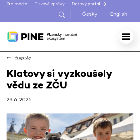
Pro média
Tiskové zprávy
Datový portál
Česky
English
Projekty
Klatovy si vyzkoušely
vědu ze ZČU
29. 6. 2026