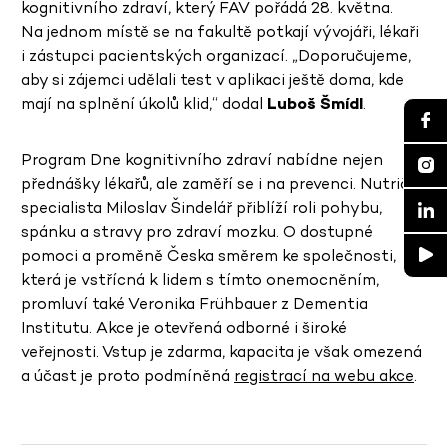
kognitivního zdraví, který FAV pořádá 28. května.
Na jednom místě se na fakultě potkají vývojáři, lékaři
i zástupci pacientských organizací. „Doporučujeme,
aby si zájemci udělali test v aplikaci ještě doma, kde
mají na splnění úkolů klid,“ dodal
Luboš Šmídl
.
Program Dne kognitivního zdraví nabídne nejen
přednášky lékařů, ale zaměří se i na prevenci. Nutriční
specialista Miloslav Šindelář přiblíží roli pohybu,
spánku a stravy pro zdraví mozku. O dostupné
pomoci a proměně Česka směrem ke společnosti,
která je vstřícná k lidem s tímto onemocněním,
promluví také Veronika Frühbauer z Dementia
Institutu. Akce je otevřená odborné i široké
veřejnosti. Vstup je zdarma, kapacita je však omezená
a účast je proto podmíněná
registrací na webu akce
.