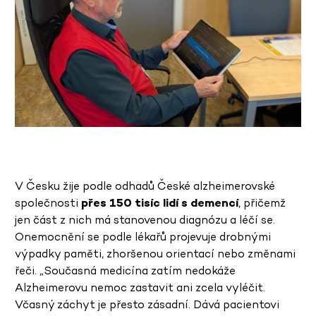
V Česku žije podle odhadů České alzheimerovské
společnosti
přes 150 tisíc lidí s demencí
, přičemž
jen část z nich má stanovenou diagnózu a léčí se.
Onemocnění se podle lékařů projevuje drobnými
výpadky paměti, zhoršenou orientací nebo změnami
řeči. „Současná medicína zatím nedokáže
Alzheimerovu nemoc zastavit ani zcela vyléčit.
Včasný záchyt je přesto zásadní. Dává pacientovi