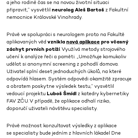
a jeho rodině čas se na novou životní situaci
připravit,“ vysvětlil
neurolog Aleš Bartoš
z Fakultní
nemocnice Královské Vinohrady.
Právě ve spolupráci s neurologem proto na Fakultě
aplikovaných věd
vznikla
nová aplikace
pro včasný
záchyt prvních potíží
. Využívá metody strojového
učení k analýze řeči a paměti. „Umožňuje komukoliv
udělat si anonymní screening z pohodlí domova.
Uživatel splní deset jednoduchých úkolů, na které
odpovídá hlasem. Systém odpovědi okamžitě zpracuje
a obratem poskytne výsledek testu,“ vysvětlil
vedoucí projektu
Luboš Šmídl
z katedry kybernetiky
FAV ZČU. V případě, že aplikace odhalí riziko,
doporučí uživateli návštěvu specialisty.
Právě možnost konzultovat výsledky z aplikace
se specialisty bude jedním z hlavních lákadel Dne