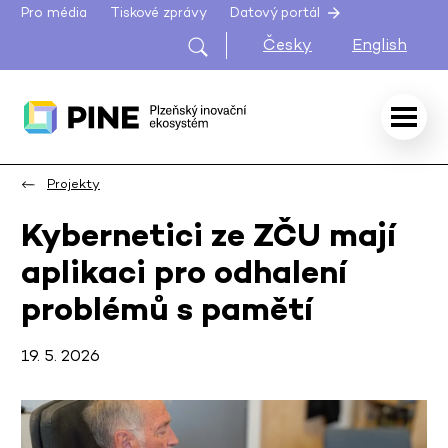
Pro média
Tiskové zprávy
Datový portál
Česky
English
Projekty
Kybernetici ze ZČU mají
aplikaci pro odhalení
problémů s pamětí
19. 5. 2026