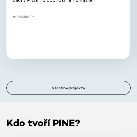
ulici v Plzni na Lochotíně na místě…
#PROJEKTY
Všechny projekty
Kdo tvoří PINE?