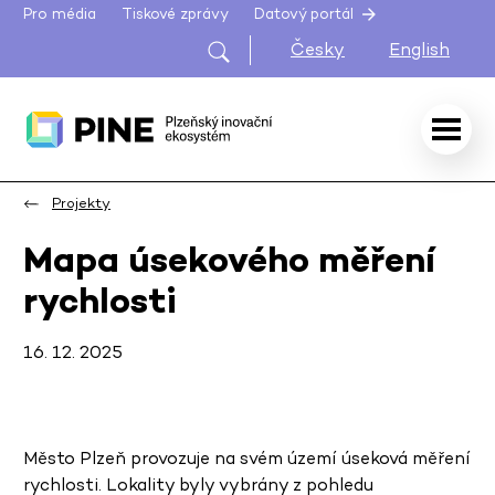
Pro média
Tiskové zprávy
Datový portál
Česky
English
Projekty
Mapa úsekového měření
rychlosti
16. 12. 2025
Město Plzeň provozuje na svém území úseková měření
rychlosti. Lokality byly vybrány z pohledu