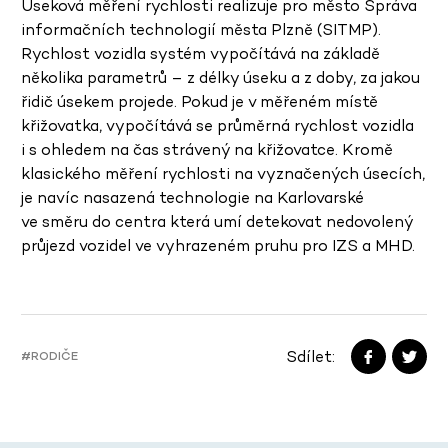
Úseková měření rychlosti realizuje pro město Správa
informačních technologií města Plzně (SITMP).
Rychlost vozidla systém vypočítává na základě
několika parametrů – z délky úseku a z doby, za jakou
řidič úsekem projede. Pokud je v měřeném místě
křižovatka, vypočítává se průměrná rychlost vozidla
i s ohledem na čas strávený na křižovatce. Kromě
klasického měření rychlosti na vyznačených úsecích,
je navíc nasazená technologie na Karlovarské
ve směru do centra která umí detekovat nedovolený
průjezd vozidel ve vyhrazeném pruhu pro IZS a MHD.
Sdílet:
#RODIČE