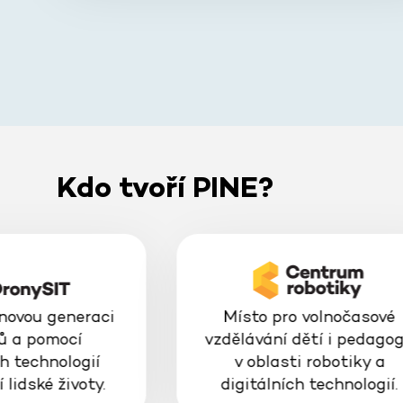
Kdo tvoří PINE?
 novou generaci
Místo pro volnočasové
ů a pomocí
vzdělávání dětí i pedago
h technologií
v oblasti robotiky a
 lidské životy.
digitálních technologií.