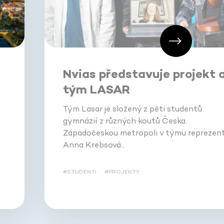
Nvias představuje projekt 
tým LASAR
Tým Lasar je složený z pěti studentů
gymnázií z různých koutů Česka.
Západočeskou metropoli v týmu reprezent
Anna Krebsová…
#STUDENTI
#PROJEKTY