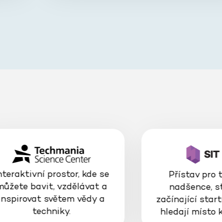
nteraktivní prostor, kde se
Přístav pro 
můžete bavit, vzdělávat a
nadšence, s
inspirovat světem vědy a
začínající start
techniky.
hledají místo 