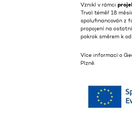
Vznikl v rámci
proje
Trval téměř 18 měsíc
spolufinancován z fo
propojení na ostatn
pokrok směrem k odbo
Více informací o Ge
Plzně.