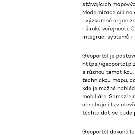
stávajících mapových
Modernizace cílí na 
i výzkumné organiza
i široké veřejnosti. 
integraci systémů i
Geoportál je posta
https://geoportal.pl
s různou tematikou,
technickou mapu, do
kde je možné nahléd
mobiliáře. Samozřejm
obsahuje i tzv. ote
těchto dat se bude 
Geoportál dokončil