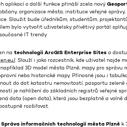
 aplikací o další funkce přináší zcela nový
Geoport
občany, organizace města, instituce veřejné správy,
ce. Sloužit bude úředníkům, studentům, projektan
Cílem bylo vytvořit uživatelsky přívětivý portál splňu
 současné IT trendy.
ven na
technologii ArcGIS Enterprise Sites
a dostu
zen.eu/
. Slouží i jako rozcestník, kde uživatel najde 
 například 3D model města Plzně, mapy pro správu m
pravní nebo historické mapy. Přínosné jsou i tabulk
nout do dat katastru nemovitostí, pasportu zeleně
ostí je nahlížení do základních registrů veřejné sp
vřená data (open data), která jsou bezplatně a voln
postupně rozšiřovat.
a
Správa informačních technologií města Plzně
k 