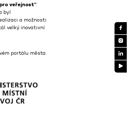
pro veřejnost“
.
a byl
ealizaci a možnosti
l velký inovativní
vém portálu města