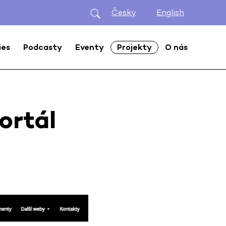
Česky
English
ies
Podcasty
Eventy
Projekty
O nás
ortál