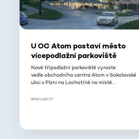
U OC Atom postaví město
vícepodlažní parkoviště
Nové třípodlažní parkoviště vyroste
vedle obchodního centra Atom v Sokolovské
ulici v Plzni na Lochotíně na místě…
#PROJEKTY