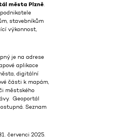
ál města Plzně
.
 podnikatele
tům, stavebníkům
jící výkonnost,
pný je na adrese
mapové aplikace
ěsta, digitální
ové části k mapám,
 či městského
rávy. Geoportál
ě dostupná. Seznam
31. červenci 2025.