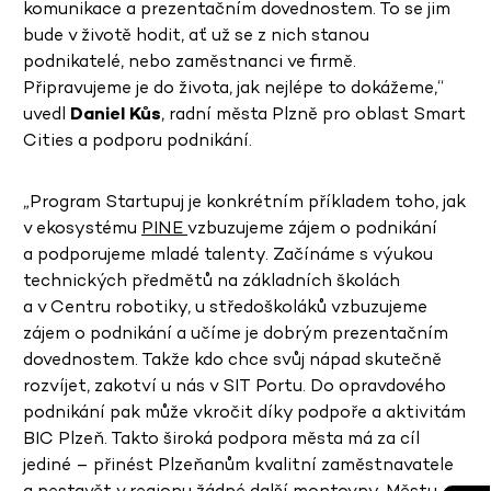
komunikace a prezentačním dovednostem. To se jim
bude v životě hodit, ať už se z nich stanou
podnikatelé, nebo zaměstnanci ve firmě.
Připravujeme je do života, jak nejlépe to dokážeme,“
uvedl
Daniel Kůs
, radní města Plzně pro oblast Smart
Cities a podporu podnikání.
„Program Startupuj je konkrétním příkladem toho, jak
v ekosystému
PINE
vzbuzujeme zájem o podnikání
a podporujeme mladé talenty. Začínáme s výukou
technických předmětů na základních školách
a v Centru robotiky, u středoškoláků vzbuzujeme
zájem o podnikání a učíme je dobrým prezentačním
dovednostem. Takže kdo chce svůj nápad skutečně
rozvíjet, zakotví u nás v SIT Portu. Do opravdového
podnikání pak může vkročit díky podpoře a aktivitám
BIC Plzeň. Takto široká podpora města má za cíl
jediné – přinést Plzeňanům kvalitní zaměstnavatele
a nestavět v regionu žádné další montovny. Městu