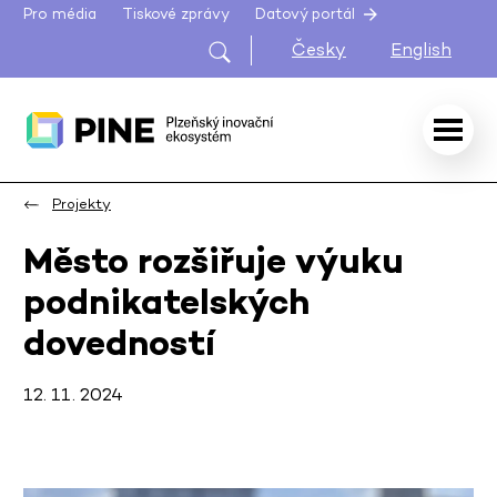
Pro média
Tiskové zprávy
Datový portál
Česky
English
Projekty
Město rozšiřuje výuku
podnikatelských
dovedností
12. 11. 2024