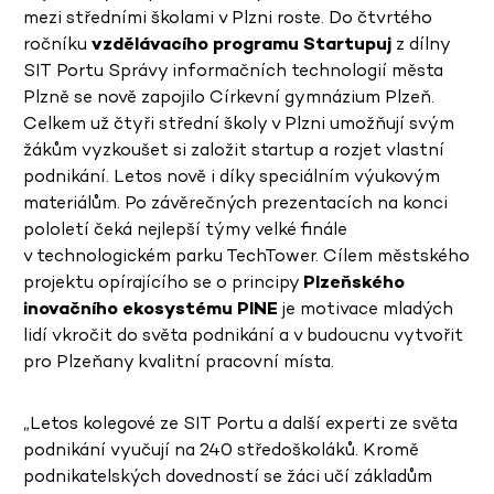
mezi středními školami v Plzni roste. Do čtvrtého
ročníku
vzdělávacího programu Startupuj
z dílny
SIT Portu Správy informačních technologií města
Plzně se nově zapojilo Církevní gymnázium Plzeň.
Celkem už čtyři střední školy v Plzni umožňují svým
žákům vyzkoušet si založit startup a rozjet vlastní
podnikání. Letos nově i díky speciálním výukovým
materiálům. Po závěrečných prezentacích na konci
pololetí čeká nejlepší týmy velké finále
v technologickém parku TechTower. Cílem městského
projektu opírajícího se o principy
Plzeňského
inovačního ekosystému PINE
je motivace mladých
lidí vkročit do světa podnikání a v budoucnu vytvořit
pro Plzeňany kvalitní pracovní místa.
„Letos kolegové ze SIT Portu a další experti ze světa
podnikání vyučují na 240 středoškoláků. Kromě
podnikatelských dovedností se žáci učí základům