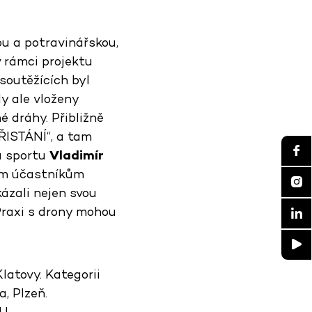
ou a potravinářskou,
 rámci projektu
soutěžících byl
y ale vloženy
 dráhy. Přibližně
ŘISTÁNÍ“, a tam
a sportu
Vladimír
em účastníkům
kázali nejen svou
Praxi s drony mohou
latovy. Kategorii
, Plzeň.
OU