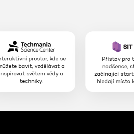
nteraktivní prostor, kde se
Přístav pro 
můžete bavit, vzdělávat a
nadšence, s
inspirovat světem vědy a
začínající start
techniky.
hledají místo 