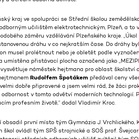
ský kraj ve spolupráci se Střední školou zemědělsk
odborným učilištěm elektrotechnickým, Plzeň, a to v
dobého záměru vzdělávání Plzeňského kraje. „Úkol 
tanovenou dráhu v co nejkratším čase. Do dráhy byl
ron musel prolétnout nebo je obletět podle vyznačené
a umístěna přistávací plocha označená jako „MEZIP
“ vysvětluje náměstek hejtmana pro oblast školství 
s hejtmanem
Rudolfem Špotákem
předával ceny vš
velmi dobře připravené a jsem velmi rád, že žáci pro
é odbornost v tomto odvětví moderních technologií. 
ucím profesním životě,“
dodal Vladimír Kroc.
 obsadil první místo tým Gymnázia J. Vrchlického, K
škol ovládl tým SPŠ strojnické a SOŠ prof. Švejcara
ategorii středních odborných učilišť zvítězil tým S