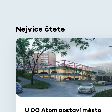
Nejvíce čtete
U OC Atom postaví město