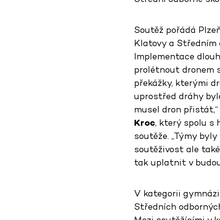
Soutěž pořádá Plzeň
Klatovy a Středním 
Implementace dlouho
prolétnout dronem s
překážky, kterými d
uprostřed dráhy byl
musel dron přistát,
Kroc
, který spolu 
soutěže. „Týmy byly 
soutěživost ale tak
tak uplatnit v budo
V kategorii gymnázií
Středních odborných 
Mezi soutěžícími v k