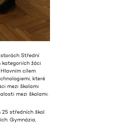
ostorách Střední
h kategoriích žáci
. Hlavním cílem
echnologiemi, které
áci mezi školami
alosti mezi školami.
 25 středních škol.
iích: Gymnázia,