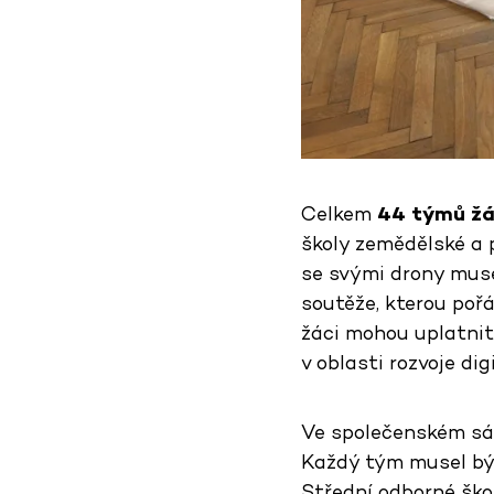
Celkem
44 týmů žák
školy zemědělské a 
se svými drony muse
soutěže, kterou pořá
žáci mohou uplatnit
v oblasti rozvoje di
Ve společenském sál
Každý tým musel být
Střední odborné škol