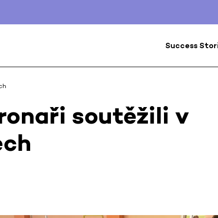
Success Stor
ech
ronaři soutěžili v
ech