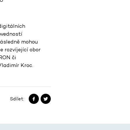
digitálních
ovedností
 následně mohou
 rozvíjející obor
DRON či
Vladimír Kroc.
Sdílet: