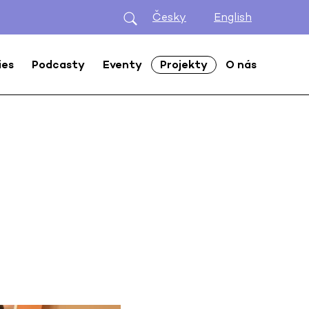
Česky
English
ies
Podcasty
Eventy
Projekty
O nás