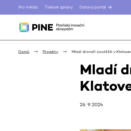
Pro média
Tiskové zprávy
Datový portál
Domů
Projekty
Mladí dronaři soutěžili v Klatov
Mladí d
Klatov
26. 9. 2024