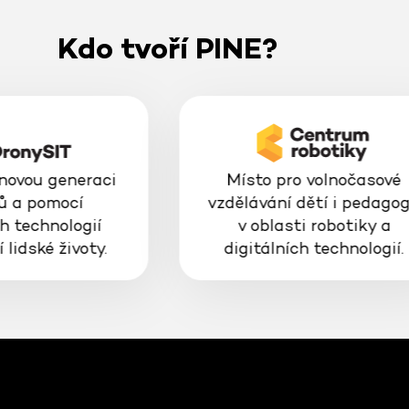
Kdo tvoří PINE?
 novou generaci
Místo pro volnočasové
ů a pomocí
vzdělávání dětí i pedago
h technologií
v oblasti robotiky a
 lidské životy.
digitálních technologií.