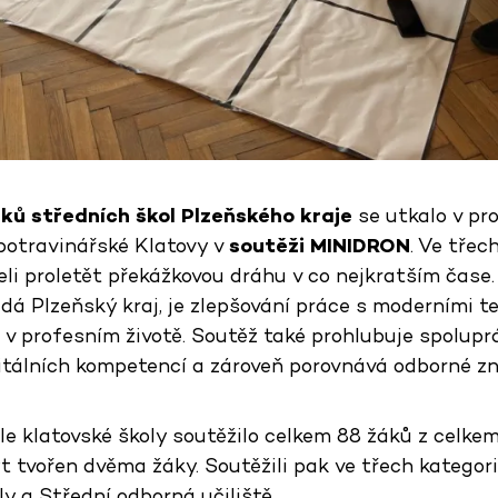
ů středních škol Plzeňského kraje
se utkalo v pr
potravinářské Klatovy v
soutěži MINIDRON
. Ve třec
li proletět překážkovou dráhu v co nejkratším čase
dá Plzeňský kraj, je zlepšování práce s moderními t
 v profesním životě. Soutěž také prohlubuje spolupr
gitálních kompetencí a zároveň porovnává odborné zn
e klatovské školy soutěžilo celkem 88 žáků z celkem
 tvořen dvěma žáky. Soutěžili pak ve třech kategor
y a Střední odborná učiliště.