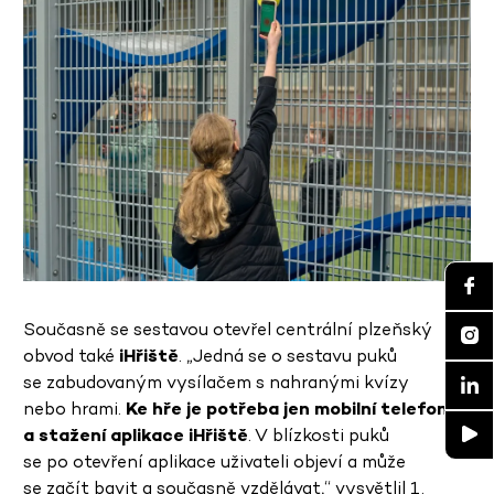
Současně se sestavou otevřel centrální plzeňský
obvod také
iHřiště
. „Jedná se o sestavu puků
se zabudovaným vysílačem s nahranými kvízy
nebo hrami.
Ke hře je potřeba jen mobilní telefon
a stažení aplikace iHřiště
. V blízkosti puků
se po otevření aplikace uživateli objeví a může
se začít bavit a současně vzdělávat,“ vysvětlil 1.