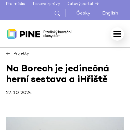
Pro média
Tiskové zprávy
Datový portál
Česky
English
Projekty
Na Borech je jedinečná
herní sestava a iHřiště
27. 10. 2024