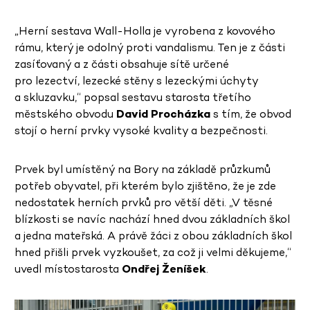
„Herní sestava Wall-Holla je vyrobena z kovového
rámu, který je odolný proti vandalismu. Ten je z části
zasíťovaný a z části obsahuje sítě určené
pro lezectví, lezecké stěny s lezeckými úchyty
a skluzavku,“ popsal sestavu starosta třetího
městského obvodu
David Procházka
s tím, že obvod
stojí o herní prvky vysoké kvality a bezpečnosti.
Prvek byl umístěný na Bory na základě průzkumů
potřeb obyvatel, při kterém bylo zjištěno, že je zde
nedostatek herních prvků pro větší děti. „V těsné
blízkosti se navíc nachází hned dvou základních škol
a jedna mateřská. A právě žáci z obou základních škol
hned přišli prvek vyzkoušet, za což ji velmi děkujeme,“
uvedl místostarosta
Ondřej Ženíšek
.