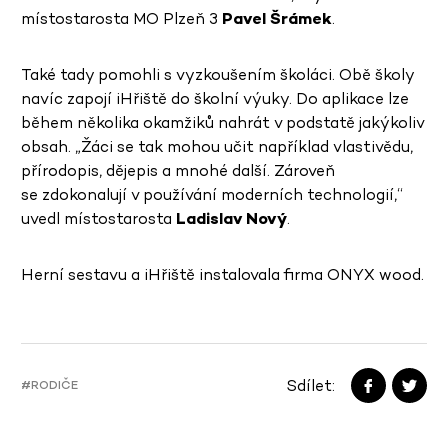
místostarosta MO Plzeň 3
Pavel Šrámek
.
Také tady pomohli s vyzkoušením školáci. Obě školy
navíc zapojí iHřiště do školní výuky. Do aplikace lze
během několika okamžiků nahrát v podstatě jakýkoliv
obsah. „Žáci se tak mohou učit například vlastivědu,
přírodopis, dějepis a mnohé další. Zároveň
se zdokonalují v používání moderních technologií,“
uvedl místostarosta
Ladislav Nový
.
Herní sestavu a iHřiště instalovala firma ONYX wood.
Sdílet:
#RODIČE