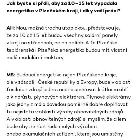
Jak byste si přáli, aby za 10–15 let vypadala
energetika v Plzeňském kraji, i díky vaší práci?
AH:
Mou, možná trochu utopickou, představou je,
že za 10 až 15 let budou všechny solární panely
v kraji na střechách, ne na polích. A že Plzeňská
teplárenská i Plzeňská energetika budou mít vlastní
malé modulární reaktory.
MS:
Budoucí energetika nejen Plzeňského kraje,
ale v zásadě i České republiky a Evropy, bude v oblasti
fosilních zdrojů jednoznačně směřovat k útlumu uhlí
a k nárůstu plynových elektráren. Plynové elektrárny
jako jedny z mála dovedou poměrně dobře doplňovat
tu nejistotu v oblasti výroby obnovitelných zdrojů.
A v oblasti obnovitelných zdrojů si myslím, že cílem
bude chytře řídit řadu malých výroben
anebo akumulačních zařízení, které jsou umístěny