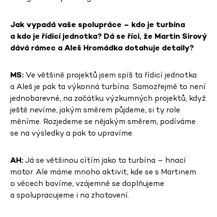
Jak vypadá vaše spolupráce – kdo je turbína
a kdo je řídicí jednotka? Dá se říci, že Martin Sirový
dává rámec a Aleš Hromádka dotahuje detaily?
MS:
Ve většině projektů jsem spíš ta řídicí jednotka
a Aleš je pak ta výkonná turbína. Samozřejmě to není
jednobarevné, na začátku výzkumných projektů, když
ještě nevíme, jakým směrem půjdeme, si ty role
měníme. Rozjedeme se nějakým směrem, podíváme
se na výsledky a pak to upravíme.
AH:
Já se většinou cítím jako ta turbína – hnací
motor. Ale máme mnoho aktivit, kde se s Martinem
o věcech bavíme, vzájemně se doplňujeme
a spolupracujeme i na zhotovení.