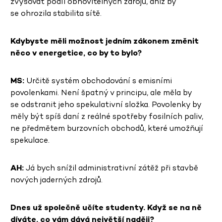
zvyšovat podíl obnovitelných zdrojů, aniž by
se ohrozila stabilita sítě.
Kdybyste měli možnost jedním zákonem změnit
něco v energetice, co by to bylo?
MS:
Určitě systém obchodování s emisními
povolenkami. Není špatný v principu, ale měla by
se odstranit jeho spekulativní složka. Povolenky by
měly být spíš daní z reálné spotřeby fosilních paliv,
ne předmětem burzovních obchodů, které umožňují
spekulace.
AH:
Já bych snížil administrativní zátěž při stavbě
nových jaderných zdrojů.
Dnes už společně učíte studenty. Když se na ně
díváte, co vám dává největší naději?