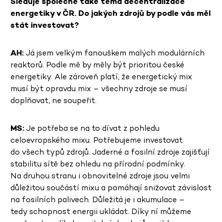
Sleduje společně také téma decentralizace
energetiky v ČR. Do jakých zdrojů by podle vás měl
stát investovat?
AH:
Já jsem velkým fanouškem malých modulárních
reaktorů. Podle mě by měly být prioritou české
energetiky. Ale zároveň platí, že energetický mix
musí být opravdu mix – všechny zdroje se musí
doplňovat, ne soupeřit.
MS:
Je potřeba se na to dívat z pohledu
celoevropského mixu. Potřebujeme investovat
do všech typů zdrojů. Jaderné a fosilní zdroje zajišťují
stabilitu sítě bez ohledu na přírodní podmínky.
Na druhou stranu i obnovitelné zdroje jsou velmi
důležitou součástí mixu a pomáhají snižovat závislost
na fosilních palivech. Důležitá je i akumulace –
tedy schopnost energii ukládat. Díky ní můžeme