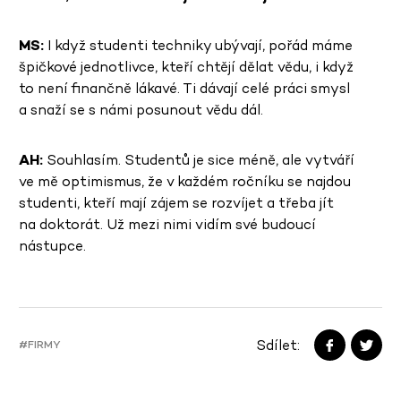
MS:
I když studenti techniky ubývají, pořád máme
špičkové jednotlivce, kteří chtějí dělat vědu, i když
to není finančně lákavé. Ti dávají celé práci smysl
a snaží se s námi posunout vědu dál.
AH:
Souhlasím. Studentů je sice méně, ale vytváří
ve mě optimismus, že v každém ročníku se najdou
studenti, kteří mají zájem se rozvíjet a třeba jít
na doktorát. Už mezi nimi vidím své budoucí
nástupce.
Sdílet:
#FIRMY