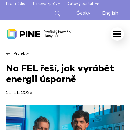
Pro média
Tiskové zprávy
Datový portál
Česky
English
Projekty
Na FEL řeší, jak vyrábět
energii úsporně
21. 11. 2025