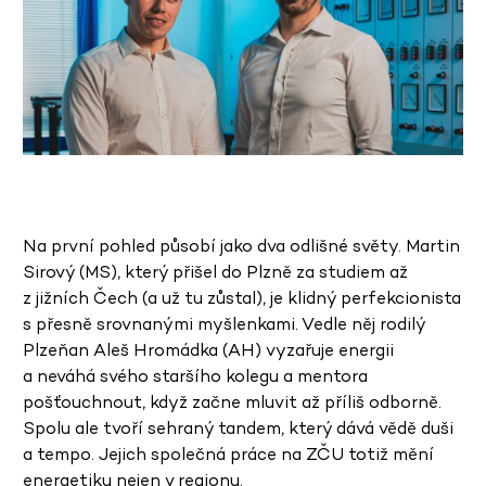
Na první pohled působí jako dva odlišné světy. Martin
Sirový (MS), který přišel do Plzně za studiem až
z jižních Čech (a už tu zůstal), je klidný perfekcionista
s přesně srovnanými myšlenkami. Vedle něj rodilý
Plzeňan Aleš Hromádka (AH) vyzařuje energii
a neváhá svého staršího kolegu a mentora
pošťouchnout, když začne mluvit až příliš odborně.
Spolu ale tvoří sehraný tandem, který dává vědě duši
a tempo. Jejich společná práce na ZČU totiž mění
energetiku nejen v regionu.