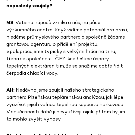
naposledy zaujaly?
MS
: Většina nápadů vzniká u nás, na půdě
výzkumného centra. Když vidíme potenciál pro praxi,
hledáme průmyslového partnera a společně žádáme
grantovou agenturu o přidělení projektu.
Spolupracujeme typicky s velkými hráči na trhu,
třeba se společností ČEZ, kde řešíme úspory
tepelných elektráren tím, že se snažíme dobře řídit
čerpadla chladící vody.
AH:
Nedávno jsme zaujali našeho strategického
partnera Plzeňskou teplárenskou analýzou, jak lépe
využívat jejich volnou tepelnou kapacitu horkovodu.
V současnosti době ji nevyužívají nijak, přitom by jim
to mohlo zvýšit výnosy.