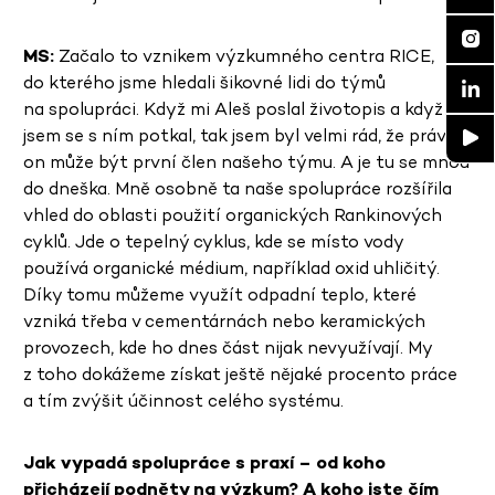
MS:
Začalo to vznikem výzkumného centra RICE,
do kterého jsme hledali šikovné lidi do týmů
na spolupráci. Když mi Aleš poslal životopis a když
jsem se s ním potkal, tak jsem byl velmi rád, že právě
on může být první člen našeho týmu. A je tu se mnou
do dneška. Mně osobně ta naše spolupráce rozšířila
vhled do oblasti použití organických Rankinových
cyklů. Jde o tepelný cyklus, kde se místo vody
používá organické médium, například oxid uhličitý.
Díky tomu můžeme využít odpadní teplo, které
vzniká třeba v cementárnách nebo keramických
provozech, kde ho dnes část nijak nevyužívají. My
z toho dokážeme získat ještě nějaké procento práce
a tím zvýšit účinnost celého systému.
Jak vypadá spolupráce s praxí – od koho
přicházejí podněty na výzkum? A koho jste čím