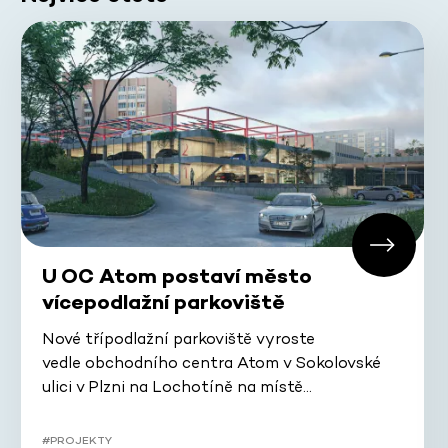
U OC Atom postaví město
vícepodlažní parkoviště
Nové třípodlažní parkoviště vyroste
vedle obchodního centra Atom v Sokolovské
ulici v Plzni na Lochotíně na místě…
#PROJEKTY