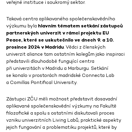
veřejné instituce i soukromý sektor.
Taková centra aplikovaného společenskovědního
výzkumu byla
hlavním tématem setkání zástupců
partnerských univerzit v rámci projektu EU
Peace, které se uskutečnilo ve dnech 9. a 10.
prosince 2024 v Madridu
. Vědci z členských
univerzit aliance tam ostatním kolegům jako inspiraci
představili dlouhodobě fungující centra
při univerzitách v Madridu a Marburgu. Setkání
se konalo v prostorách madridské Connecta Lab
a Comillas Pontifical University.
Zástupci ZČU měli možnost představit dosavadní
aplikované společenskovědní výzkumy na Fakultě
filozofické a spolu s ostatními diskutovali proces
vzniku univerzitních Living Labů, praktické aspekty
jejich fungování a problematiku projektů, které by