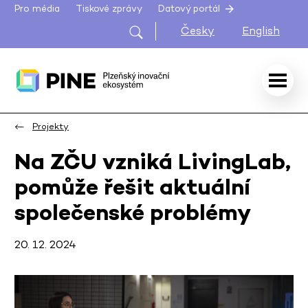
Pro média
Tiskové zprávy
Datový portál
Česky
English
Projekty
Na ZČU vzniká LivingLab,
pomůže řešit aktuální
společenské problémy
20. 12. 2024