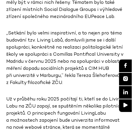
měly být v rámci nich řešeny. Tématem bylo také
zřízení místních Social Dialogue Groups i výhledové
zřízení společného mezinárodního EUPeace Lab.
„Setkání bylo velmi inspirativní, a to nejen pro téma
budování tzv. Living Labů, domluvili jsme se i další
spolupráci, konkrétně na realizaci politologické letní
školy ve spolupráci s Comillas Pontifical University v
Madridu v červnu 2025 nebo na spolupráci v oblasti
měření dopadu sociálních projektů s CIM HUB
při univerzitě v Marburgu,” řekla Tereza Šlehoferová
z Fakulty filozofické ZČU.
Už v průběhu roku 2025 počítají ti, kteří se do Living
Labu na ZČU zapojí, se spuštěním několika pilotních
projektů. O principech fungování LivingLabu
a možnostech zapojení bude univerzita informovat
na nové webové stránce, která se momentálně