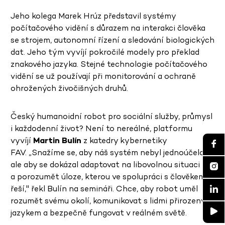
Jeho kolega Marek Hrúz představil systémy
počítačového vidění s důrazem na interakci člověka
se strojem, autonomní řízení a sledování biologických
dat. Jeho tým vyvíjí pokročilé modely pro překlad
znakového jazyka. Stejné technologie počítačového
vidění se už používají při monitorování a ochraně
ohrožených živočišných druhů.
Český humanoidní robot pro sociální služby, průmysl
i každodenní život? Není to nereálné, platformu
vyvíjí
Martin Bulín
z katedry kybernetiky
FAV. „Snažíme se, aby náš systém nebyl jednoúčelový,
ale aby se dokázal adaptovat na libovolnou situaci
a porozumět úloze, kterou ve spolupráci s člověkem
řeší," řekl Bulín na semináři. Chce, aby robot uměl
rozumět svému okolí, komunikovat s lidmi přirozeným
jazykem a bezpečně fungovat v reálném světě.