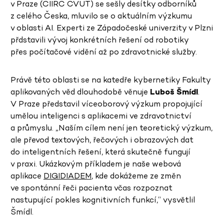
v Praze (CIIRC ČVUT) se sešly desítky odborníků
z celého Česka, mluvilo se o aktuálním výzkumu
v oblasti AI. Experti ze Západočeské univerzity v Plzni
přdstavili vývoj konkrétních řešení od robotiky
přes počítačové vidění až po zdravotnické služby.
Právě této oblasti se na katedře kybernetiky Fakulty
aplikovaných věd dlouhodobě věnuje
Luboš Šmídl
.
V Praze představil víceoborový výzkum propojující
umělou inteligenci s aplikacemi ve zdravotnictví
a průmyslu. „Naším cílem není jen teoretický výzkum,
ale převod textových, řečových i obrazových dat
do inteligentních řešení, která skutečně fungují
v praxi. Ukázkovým příkladem je naše webová
aplikace
DIGIDIADEM
, kde dokážeme ze změn
ve spontánní řeči pacienta včas rozpoznat
nastupující pokles kognitivních funkcí,“ vysvětlil
Šmídl.