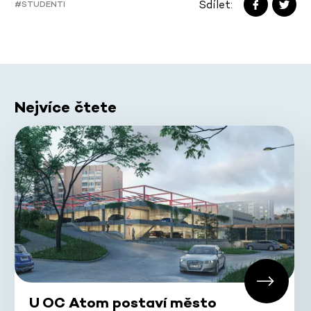
Sdílet:
#STUDENTI
Nejvíce čtete
U OC Atom postaví město