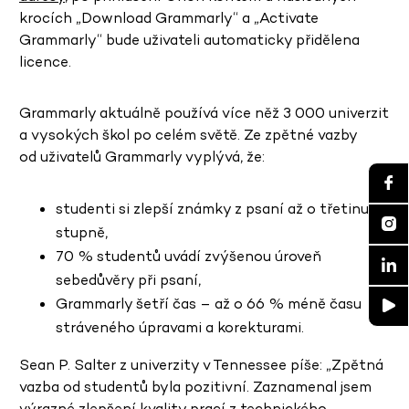
krocích „Download Grammarly“ a „Activate
Grammarly“ bude uživateli automaticky přidělena
licence.
Grammarly aktuálně používá více něž 3 000 univerzit
a vysokých škol po celém světě. Ze zpětné vazby
od uživatelů Grammarly vyplývá, že:
studenti si zlepší známky z psaní až o třetinu
stupně,
70 % studentů uvádí zvýšenou úroveň
sebedůvěry při psaní,
Grammarly šetří čas – až o 66 % méně času
stráveného úpravami a korekturami.
Sean P. Salter z univerzity v Tennessee píše: „Zpětná
vazba od studentů byla pozitivní. Zaznamenal jsem
výrazné zlepšení kvality prací z technického