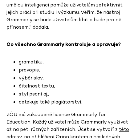
umělou inteligenci pomůže uživatelům zefektivnit
jejich práci při studiu i výzkumu. Věřím, že nástroj
Grammarly se bude uživatelům líbit a bude pro ně
přínosem," dodala.
Co všechno Grammarly kontroluje a opravuje?
gramatiku,
pravopis,
výběr slov,
čitelnost textu,
styl psaní aj.,
detekuje také plagiátorství.
ZČU má zakoupené licence Grammarly for
Education. Každý uživatel může Grammarly využívat
až na pěti různých zařízeních. Účet se vytvoří z
této
adresy
, po přihlášení Orion kontem a následných