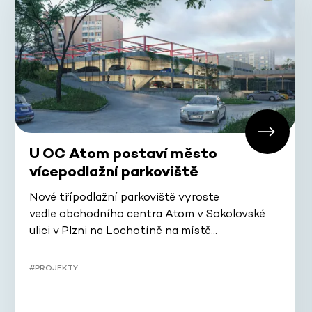
U OC Atom postaví město
vícepodlažní parkoviště
Nové třípodlažní parkoviště vyroste
vedle obchodního centra Atom v Sokolovské
ulici v Plzni na Lochotíně na místě…
#PROJEKTY