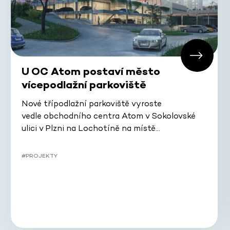
U OC Atom postaví město
vícepodlažní parkoviště
Nové třípodlažní parkoviště vyroste
vedle obchodního centra Atom v Sokolovské
ulici v Plzni na Lochotíně na místě…
#PROJEKTY