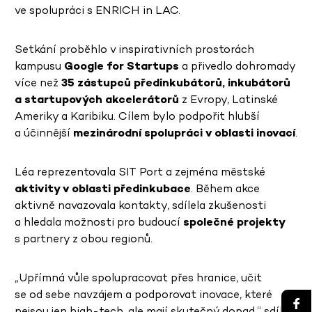
ve spolupráci s ENRICH in LAC.
Setkání proběhlo v inspirativních prostorách
kampusu
Google for Startups
a přivedlo dohromady
více než
35 zástupců předinkubátorů, inkubátorů
a startupových akcelerátorů
z Evropy, Latinské
Ameriky a Karibiku. Cílem bylo podpořit hlubší
a účinnější
mezinárodní spolupráci v oblasti inovací
.
Léa reprezentovala SIT Port a zejména městské
aktivity v oblasti předinkubace
. Během akce
aktivně navazovala kontakty, sdílela zkušenosti
a hledala možnosti pro budoucí
společné projekty
s partnery z obou regionů.
„Upřímná vůle spolupracovat přes hranice, učit
se od sebe navzájem a podporovat inovace, které
nejsou jen high-tech, ale mají skutečný dopad,“ sdílela