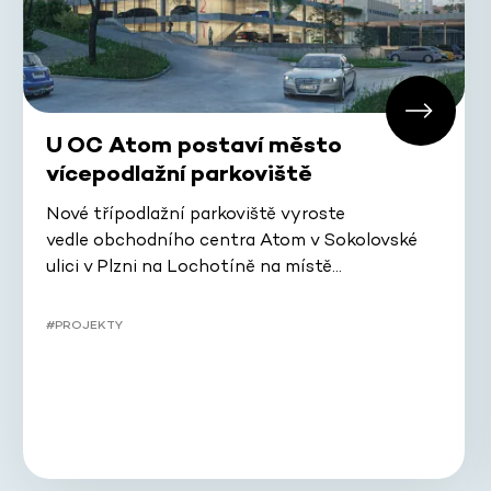
U OC Atom postaví město
vícepodlažní parkoviště
Nové třípodlažní parkoviště vyroste
vedle obchodního centra Atom v Sokolovské
ulici v Plzni na Lochotíně na místě…
#PROJEKTY