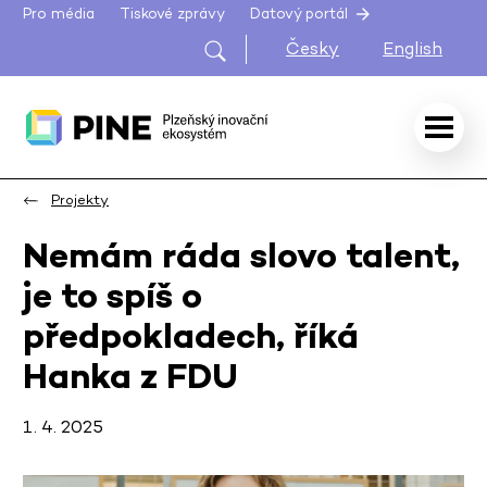
Pro média
Tiskové zprávy
Datový portál
Česky
English
Projekty
Nemám ráda slovo talent,
je to spíš o
předpokladech, říká
Hanka z FDU
1. 4. 2025