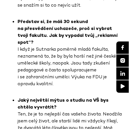
se snažím si to co nejvíc užít.
Představ si, že máš 30 sekund
na přesvědčení uchazeče, proč si vybrat
tvoji fakultu. Jak by vypadal tvůj „reklamní
spot“?
I když je Sutnarka poměrně mladá fakulta,
neznamená to, že by byla horší než jiné české
umělecké školy, naopak.
Jsou tady zkušení
pedagogové a často spolupracujeme
i se zahraničními umělci. Výuka na FDU je
opravdu kvalitní.
Jaký největší mýtus o studiu na VŠ bys
chtěla vyvrátit?
Ten, že je to nejlepší čas vašeho života. Neodžila
jsem celý život, ale starší lidé mi vždycky říkají,
že dvacátá léta člověka jsou to nejlepší. Mně