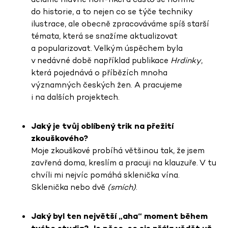
do historie, a to nejen co se týče techniky
ilustrace, ale
obecně zpracováváme spíš starší
témata, která se snažíme aktualizovat
a popularizovat. Velkým úspěchem byla
v nedávné době například publikace
Hrdinky
,
která pojednává o příbězích mnoha
významných českých žen. A pracujeme
i na dalších projektech.
Jaký je tvůj oblíbený trik na přežití
zkouškového?
Moje zkouškové probíhá většinou tak, že jsem
zavřená doma, kreslím a pracuji na klauzuře. V tu
chvíli mi nejvíc pomáhá sklenička vína.
Sklenička nebo dvě
(smích)
.
Jaký byl ten největší „aha“ moment během