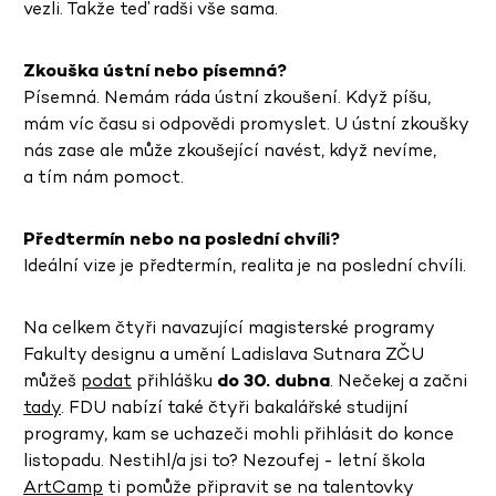
vezli. Takže teď radši vše sama.
Zkouška ústní nebo písemná?
Písemná. Nemám ráda ústní zkoušení. Když píšu,
mám víc času si odpovědi promyslet. U ústní zkoušky
nás zase ale může zkoušející navést, když nevíme,
a tím nám pomoct.
Předtermín nebo na poslední chvíli?
Ideální vize je předtermín, realita je na poslední chvíli.
Na celkem čtyři navazující magisterské programy
Fakulty designu a umění Ladislava Sutnara ZČU
můžeš
podat
přihlášku
do 30. dubna
. Nečekej a začni
tady
. FDU nabízí také čtyři bakalářské studijní
programy, kam se uchazeči mohli přihlásit do konce
listopadu. Nestihl/a jsi to? Nezoufej - letní škola
ArtCamp
ti pomůže připravit se na talentovky