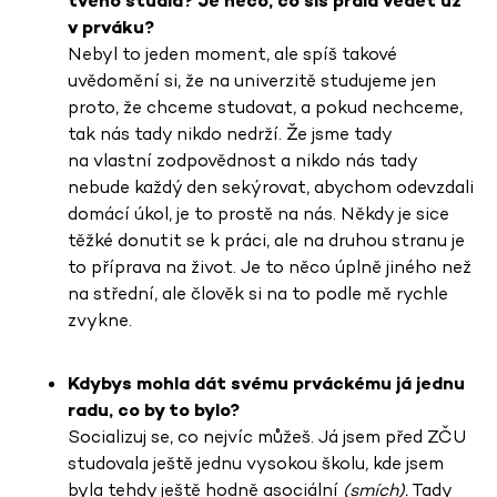
tvého studia? Je něco, co sis přála vědět už
v prváku?
Nebyl to jeden moment, ale spíš takové
uvědomění si, že
na univerzitě studujeme jen
proto, že chceme studovat, a pokud nechceme,
tak nás tady nikdo nedrží. Že jsme tady
na vlastní zodpovědnost a nikdo nás tady
nebude každý den sekýrovat, abychom odevzdali
domácí úkol, je to prostě na nás. Někdy je sice
těžké donutit se k práci, ale na druhou stranu je
to příprava na život. Je to něco úplně jiného než
na střední, ale člověk si na to podle mě rychle
zvykne.
Kdybys mohla dát svému prváckému já jednu
radu, co by to bylo?
Socializuj se, co nejvíc můžeš. Já jsem před ZČU
studovala ještě jednu vysokou školu, kde jsem
byla tehdy ještě hodně asociální
(smích).
Tady