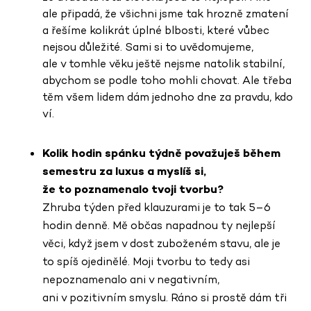
ale připadá, že všichni jsme tak hrozně zmatení
a řešíme kolikrát úplné blbosti, které vůbec
nejsou důležité. Sami si to uvědomujeme,
ale v tomhle věku ještě nejsme natolik stabilní,
abychom se podle toho mohli chovat. Ale třeba
těm všem lidem dám jednoho dne za pravdu, kdo
ví.
Kolik hodin spánku týdně považuješ během
semestru za luxus a myslíš si,
že to poznamenalo tvoji tvorbu?
Zhruba týden před klauzurami je to tak 5–6
hodin denně. Mě občas napadnou ty nejlepší
věci, když jsem v dost zuboženém stavu, ale je
to spíš ojedinělé. Moji tvorbu to tedy asi
nepoznamenalo ani v negativním,
ani v pozitivním smyslu. Ráno si prostě dám tři