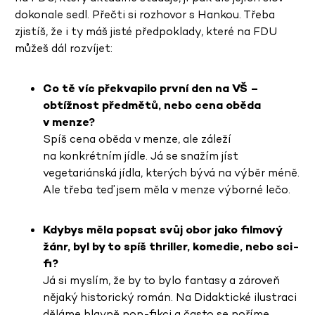
dokonale sedl. Přečti si rozhovor s Hankou. Třeba
zjistíš, že i ty máš jisté předpoklady, které na FDU
můžeš dál rozvíjet:
Co tě víc překvapilo první den na VŠ –
obtížnost předmětů, nebo cena oběda
v menze?
Spíš cena oběda v menze, ale záleží
na konkrétním jídle. Já se snažím jíst
vegetariánská jídla, kterých bývá na výběr méně.
Ale třeba teď jsem měla v menze výborné lečo.
Kdybys měla popsat svůj obor jako filmový
žánr, byl by to spíš thriller, komedie, nebo sci-
fi?
Já si myslím, že by to bylo fantasy a zároveň
nějaký historický román. Na Didaktické ilustraci
děláme hlavně non-fikci a často se noříme