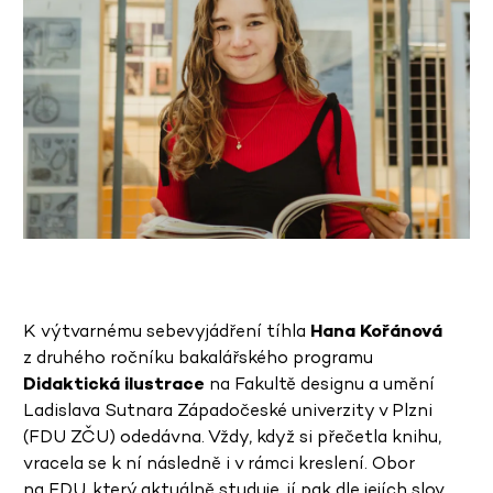
K výtvarnému sebevyjádření tíhla
Hana Kořánová
z druhého ročníku bakalářského programu
Didaktická ilustrace
na Fakultě designu a umění
Ladislava Sutnara Západočeské univerzity v Plzni
(FDU ZČU) odedávna. Vždy, když si přečetla knihu,
vracela se k ní následně i v rámci kreslení. Obor
na FDU, který aktuálně studuje, jí pak dle jejích slov